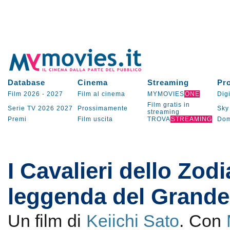
Database
Cinema
Streaming
Pr
Film 2026
-
2027
Film al cinema
MYMOVIES
ONE
Digi
Film gratis in
Serie TV
2026
2027
Prossimamente
Sky
streaming
Premi
Film uscita
TROVA
STREAMING
Dom
I Cavalieri dello Zodi
leggenda del Grand
Un film di
Keiichi Sato
. Con