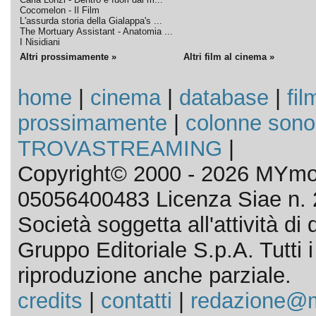
Cocomelon - Il Film
L'assurda storia della Gialappa's ...
The Mortuary Assistant - Anatomia ...
I Nisidiani
Altri prossimamente »
Altri film al cinema »
home
|
cinema
|
database
|
fil
prossimamente
|
colonne sono
TROVASTREAMING
|
Copyright© 2000 - 2026 MYmov
05056400483 Licenza Siae n. 
Società soggetta all'attività d
Gruppo Editoriale S.p.A. Tutti i d
riproduzione anche parziale.
credits
|
contatti
|
redazione@m