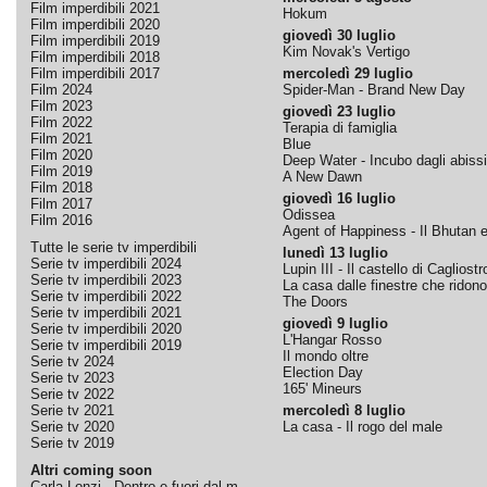
Film imperdibili 2021
Hokum
Film imperdibili 2020
giovedì 30 luglio
Film imperdibili 2019
Kim Novak's Vertigo
Film imperdibili 2018
Film imperdibili 2017
mercoledì 29 luglio
Film 2024
Spider-Man - Brand New Day
Film 2023
giovedì 23 luglio
Film 2022
Terapia di famiglia
Film 2021
Blue
Film 2020
Deep Water - Incubo dagli abissi
Film 2019
A New Dawn
Film 2018
giovedì 16 luglio
Film 2017
Odissea
Film 2016
Agent of Happiness - Il Bhutan e 
Tutte le serie tv imperdibili
lunedì 13 luglio
Serie tv imperdibili 2024
Lupin III - Il castello di Cagliostr
Serie tv imperdibili 2023
La casa dalle finestre che ridono
Serie tv imperdibili 2022
The Doors
Serie tv imperdibili 2021
giovedì 9 luglio
Serie tv imperdibili 2020
L'Hangar Rosso
Serie tv imperdibili 2019
Il mondo oltre
Serie tv 2024
Election Day
Serie tv 2023
165' Mineurs
Serie tv 2022
Serie tv 2021
mercoledì 8 luglio
Serie tv 2020
La casa - Il rogo del male
Serie tv 2019
Altri coming soon
Carla Lonzi - Dentro e fuori dal m...