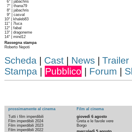
6° |
jabachris
7° |
thana79
8° |
jabachris
9° |
casval
10° |
khaleb83
11° |
7luca
12° |
fabal
13° |
dragoneme
14° |
mind12
Rassegna stampa
Roberto Nepoti
Scheda
|
Cast
|
News
|
Trailer
Stampa
|
Pubblico
|
Forum
|
S
prossimamente al cinema
Film al cinema
Tutti i film imperdibili
giovedì 6 agosto
Film imperdibili 2024
Greta e le favole vere
Film imperdibili 2023
Borgo
Film imperdibili 2022
mercoledì 5 agosto