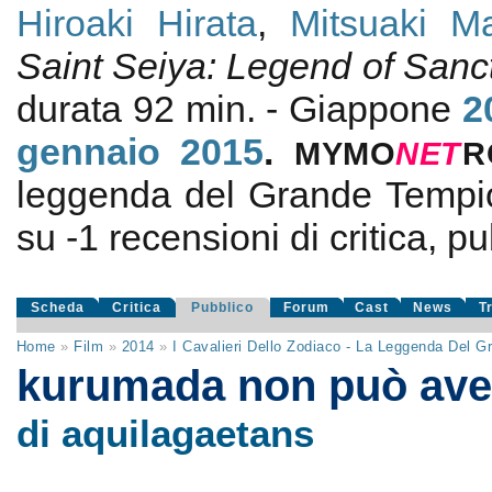
Hiroaki Hirata
,
Mitsuaki M
Saint Seiya: Legend of Sanc
durata 92 min. - Giappone
2
gennaio 2015
.
MYMO
NE
T
R
leggenda del Grande Tempi
su
-1
recensioni di critica, pu
Scheda
Critica
Pubblico
Forum
Cast
News
T
Home
»
Film
»
2014
»
I Cavalieri Dello Zodiaco - La Leggenda Del 
kurumada non può ave
di aquilagaetans