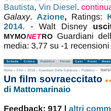
Bautista
,
Vin Diesel
.
continu
Galaxy
.
Azione
,
Ratings:
2014
. - Walt Disney
usc
Guardiani del
MYMO
NE
T
RO
media:
3,77
su
-1
recensioni d
Scheda
Critica
Pubblico
Forum
Cast
Premi
News
Home
»
Film
»
2014
»
Guardiani Della Galassia
»
Pubblico
»
70475
Un film sovraeccitato
di Mattomarinaio
Feedback: 917 |
altri comm