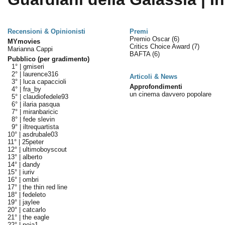
Recensioni & Opinionisti
Premi
Premio Oscar
(6)
MYmovies
Critics Choice Award
(7)
Marianna Cappi
BAFTA
(6)
Pubblico (per gradimento)
1° |
gmiseri
2° |
laurence316
Articoli & News
3° |
luca capaccioli
Approfondimenti
4° |
fra_by
un cinema davvero popolare
5° |
claudiofedele93
6° |
ilaria pasqua
7° |
miranbaricic
8° |
fede slevin
9° |
iltrequartista
10° |
asdrubale03
11° |
25peter
12° |
ultimoboyscout
13° |
alberto
14° |
dandy
15° |
iuriv
16° |
ombri
17° |
the thin red line
18° |
fedeleto
19° |
jaylee
20° |
catcarlo
21° |
the eagle
22° |
noia1