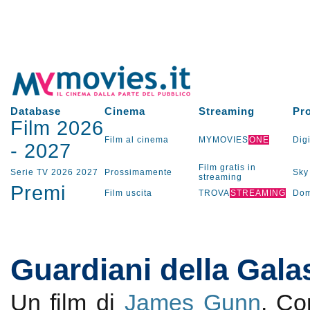
Database
Cinema
Streaming
Pr
Film 2026
Film al cinema
MYMOVIES
ONE
Digi
-
2027
Film gratis in
Serie TV
2026
2027
Prossimamente
Sky
streaming
Premi
Film uscita
TROVA
STREAMING
Dom
Guardiani della Gala
Un film di
James Gunn
. C