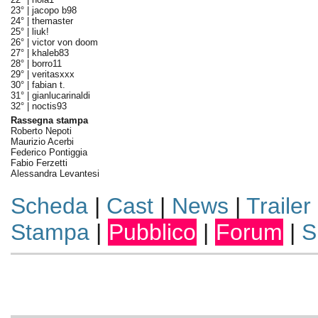
23° |
jacopo b98
24° |
themaster
25° |
liuk!
26° |
victor von doom
27° |
khaleb83
28° |
borro11
29° |
veritasxxx
30° |
fabian t.
31° |
gianlucarinaldi
32° |
noctis93
Rassegna stampa
Roberto Nepoti
Maurizio Acerbi
Federico Pontiggia
Fabio Ferzetti
Alessandra Levantesi
Scheda
|
Cast
|
News
|
Trailer
Stampa
|
Pubblico
|
Forum
|
S