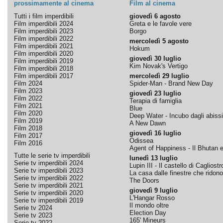
prossimamente al cinema
Film al cinema
Tutti i film imperdibili
giovedì 6 agosto
Film imperdibili 2024
Greta e le favole vere
Film imperdibili 2023
Borgo
Film imperdibili 2022
mercoledì 5 agosto
Film imperdibili 2021
Hokum
Film imperdibili 2020
giovedì 30 luglio
Film imperdibili 2019
Kim Novak's Vertigo
Film imperdibili 2018
Film imperdibili 2017
mercoledì 29 luglio
Film 2024
Spider-Man - Brand New Day
Film 2023
giovedì 23 luglio
Film 2022
Terapia di famiglia
Film 2021
Blue
Film 2020
Deep Water - Incubo dagli abissi
Film 2019
A New Dawn
Film 2018
giovedì 16 luglio
Film 2017
Odissea
Film 2016
Agent of Happiness - Il Bhutan e 
Tutte le serie tv imperdibili
lunedì 13 luglio
Serie tv imperdibili 2024
Lupin III - Il castello di Cagliostr
Serie tv imperdibili 2023
La casa dalle finestre che ridono
Serie tv imperdibili 2022
The Doors
Serie tv imperdibili 2021
giovedì 9 luglio
Serie tv imperdibili 2020
L'Hangar Rosso
Serie tv imperdibili 2019
Il mondo oltre
Serie tv 2024
Election Day
Serie tv 2023
165' Mineurs
Serie tv 2022