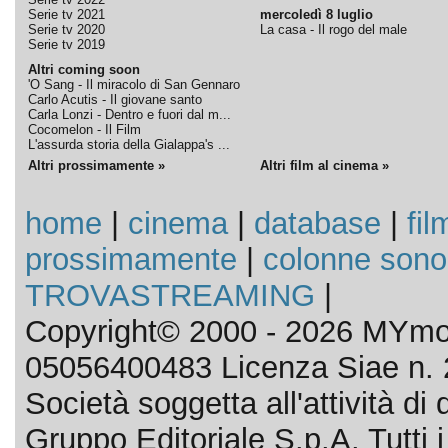
Serie tv 2021
mercoledì 8 luglio
Serie tv 2020
La casa - Il rogo del male
Serie tv 2019
Altri coming soon
'O Sang - Il miracolo di San Gennaro
Carlo Acutis - Il giovane santo
Carla Lonzi - Dentro e fuori dal m...
Cocomelon - Il Film
L'assurda storia della Gialappa's ...
Altri prossimamente »
Altri film al cinema »
home
|
cinema
|
database
|
fil
prossimamente
|
colonne sono
TROVASTREAMING
|
Copyright© 2000 - 2026 MYmov
05056400483 Licenza Siae n. 
Società soggetta all'attività d
Gruppo Editoriale S.p.A. Tutti i d