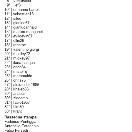
8° |
veritasxxx
9° |
lief3
10° |
ermanno bartoli
11° |
sebastian13
12° |
sileo
13° |
gianleo67
14° |
gianlucarinaldi
15° |
matteo manganelli
16° |
evildevin87
17° |
ellie29
18° |
renatoc.
19° |
valentino giorgi
20° |
muttley72
21° |
mickey97
22° |
ilaria pasqua
23° |
orion84
24° |
mister q
25° |
maramaldo
26° |
chris75
27° |
alexander 1986
28° |
khaleb83
29° |
anabasi
30° |
ziocamo
31° |
fabio1957
32° |
film80
33° |
krant
Rassegna stampa
Federico Pontiggia
Antonello Catacchio
Fabio Ferzetti