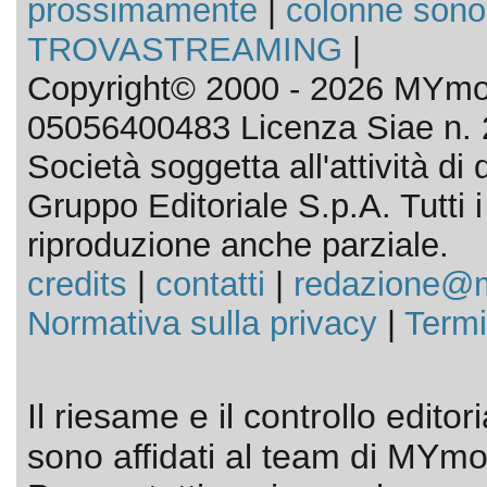
prossimamente
|
colonne sono
TROVASTREAMING
|
Copyright© 2000 - 2026 MYmov
05056400483 Licenza Siae n. 
Società soggetta all'attività d
Gruppo Editoriale S.p.A. Tutti i d
riproduzione anche parziale.
credits
|
contatti
|
redazione@m
Normativa sulla privacy
|
Termi
Il riesame e il controllo editor
sono affidati al team di MYmov