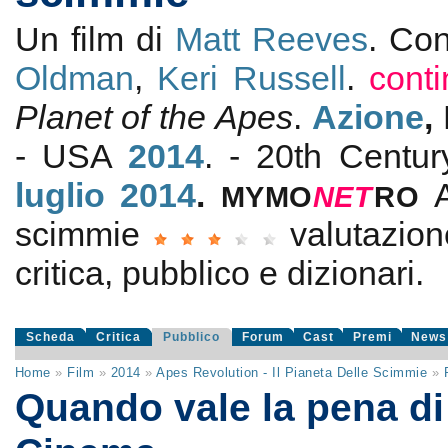
Un film di
Matt Reeves
. Co
Oldman
,
Keri Russell
.
cont
Planet of the Apes
.
Azione
,
- USA
2014
. - 20th Centur
luglio 2014
.
MYMO
NE
T
RO
scimmie
valutazio
critica, pubblico e dizionari.
Scheda
Critica
Pubblico
Forum
Cast
Premi
News
Home
»
Film
»
2014
»
Apes Revolution - Il Pianeta Delle Scimmie
»
Quando vale la pena di