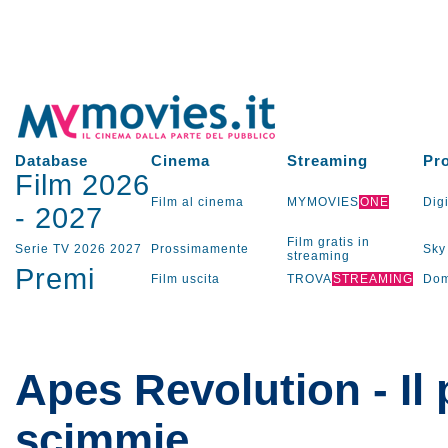
Database
Cinema
Streaming
Pr
Film 2026
Film al cinema
MYMOVIES
ONE
Digi
-
2027
Film gratis in
Serie TV
2026
2027
Prossimamente
Sky
streaming
Premi
Film uscita
TROVA
STREAMING
Dom
Apes Revolution - Il 
scimmie