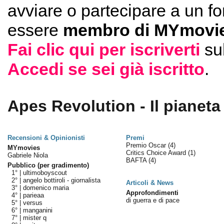
avviare o partecipare a un f
essere
membro di MYmovie
Fai clic qui per iscriverti
su
Accedi se sei già iscritto
.
Apes Revolution - Il pianeta
Recensioni & Opinionisti
Premi
Premio Oscar
(4)
MYmovies
Critics Choice Award
(1)
Gabriele Niola
BAFTA
(4)
Pubblico (per gradimento)
1° |
ultimoboyscout
2° |
angelo bottiroli - giornalista
Articoli & News
3° |
domenico maria
Approfondimenti
4° |
parieaa
di guerra e di pace
5° |
versus
6° |
manganini
7° |
mister q