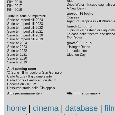
Blue
Film 2018
Deep Water - Incubo dagli abissi
Film 2017
A New Dawn
Film 2016
giovedì 16 luglio
Tutte le serie tv imperdibili
Odissea
Serie tv imperdibili 2024
Agent of Happiness - Il Bhutan e 
Serie tv imperdibili 2023
lunedì 13 luglio
Serie tv imperdibili 2022
Lupin III - Il castello di Cagliostr
Serie tv imperdibili 2021
La casa dalle finestre che ridono
Serie tv imperdibili 2020
The Doors
Serie tv imperdibili 2019
Serie tv 2024
giovedì 9 luglio
Serie tv 2023
L'Hangar Rosso
Serie tv 2022
Il mondo oltre
Serie tv 2021
Election Day
Serie tv 2020
Serie tv 2019
Altri coming soon
'O Sang - Il miracolo di San Gennaro
Carlo Acutis - Il giovane santo
Carla Lonzi - Dentro e fuori dal m...
Cocomelon - Il Film
L'assurda storia della Gialappa's ...
Altri prossimamente »
Altri film al cinema »
home
|
cinema
|
database
|
fil