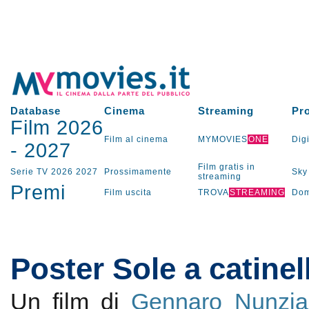
Database
Cinema
Streaming
Pr
Film 2026
Film al cinema
MYMOVIES
ONE
Digi
-
2027
Film gratis in
Serie TV
2026
2027
Prossimamente
Sky
streaming
Premi
Film uscita
TROVA
STREAMING
Dom
Poster Sole a catinel
Un film di
Gennaro Nunzia