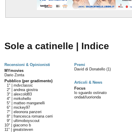
Sole a catinelle | Indice
Recensioni & Opinionisti
Premi
David di Donatello
(1)
MYmovies
Dario Zonta
Pubblico (per gradimento)
Articoli & News
1° |
mdvclassic
Focus
2° |
andrea giostra
lo sguardo ostinato
3° |
alexcold83
onda&fuorionda
4° |
mirkohello
5° |
matteo manganelli
6° |
mickey97
7° |
eleonora panzeri
8° |
francesca romana cerri
9° |
ultimoboyscout
10° |
giacomo b
11° |
greatsteven