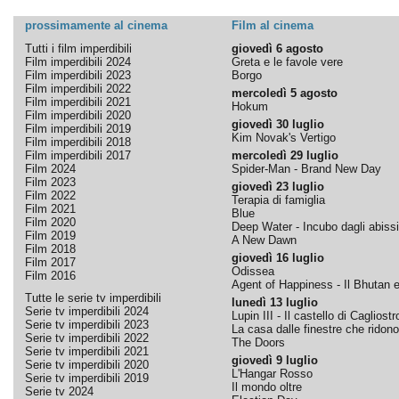
prossimamente al cinema
Film al cinema
Tutti i film imperdibili
giovedì 6 agosto
Film imperdibili 2024
Greta e le favole vere
Film imperdibili 2023
Borgo
Film imperdibili 2022
mercoledì 5 agosto
Film imperdibili 2021
Hokum
Film imperdibili 2020
giovedì 30 luglio
Film imperdibili 2019
Kim Novak's Vertigo
Film imperdibili 2018
Film imperdibili 2017
mercoledì 29 luglio
Film 2024
Spider-Man - Brand New Day
Film 2023
giovedì 23 luglio
Film 2022
Terapia di famiglia
Film 2021
Blue
Film 2020
Deep Water - Incubo dagli abissi
Film 2019
A New Dawn
Film 2018
giovedì 16 luglio
Film 2017
Odissea
Film 2016
Agent of Happiness - Il Bhutan e 
Tutte le serie tv imperdibili
lunedì 13 luglio
Serie tv imperdibili 2024
Lupin III - Il castello di Cagliostr
Serie tv imperdibili 2023
La casa dalle finestre che ridono
Serie tv imperdibili 2022
The Doors
Serie tv imperdibili 2021
giovedì 9 luglio
Serie tv imperdibili 2020
L'Hangar Rosso
Serie tv imperdibili 2019
Il mondo oltre
Serie tv 2024