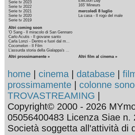
Election Day
Serie tv 2023
165' Mineurs
Serie tv 2022
Serie tv 2021
mercoledì 8 luglio
Serie tv 2020
La casa - Il rogo del male
Serie tv 2019
Altri coming soon
'O Sang - Il miracolo di San Gennaro
Carlo Acutis - Il giovane santo
Carla Lonzi - Dentro e fuori dal m...
Cocomelon - Il Film
L'assurda storia della Gialappa's ...
Altri prossimamente »
Altri film al cinema »
home
|
cinema
|
database
|
fil
prossimamente
|
colonne sono
TROVASTREAMING
|
Copyright© 2000 - 2026 MYmov
05056400483 Licenza Siae n. 
Società soggetta all'attività d