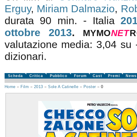
Erguy
,
Miriam Dalmazio
,
Rob
durata 90 min. - Italia
20
ottobre 2013
.
MYMO
NE
T
R
valutazione media:
3,04
su
dizionari.
Scheda
Critica
Pubblico
Forum
Cast
Premi
News
Home
»
Film
»
2013
»
Sole A Catinelle
»
Poster
»
0