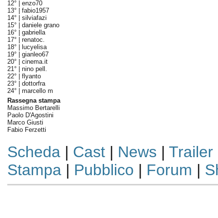
12° |
enzo70
13° |
fabio1957
14° |
silviafazi
15° |
daniele grano
16° |
gabriella
17° |
renatoc.
18° |
lucyelisa
19° |
gianleo67
20° |
cinema.it
21° |
nino pell.
22° |
flyanto
23° |
dottorfra
24° |
marcello m
Rassegna stampa
Massimo Bertarelli
Paolo D'Agostini
Marco Giusti
Fabio Ferzetti
Scheda
|
Cast
|
News
|
Trailer
Stampa
|
Pubblico
|
Forum
|
S