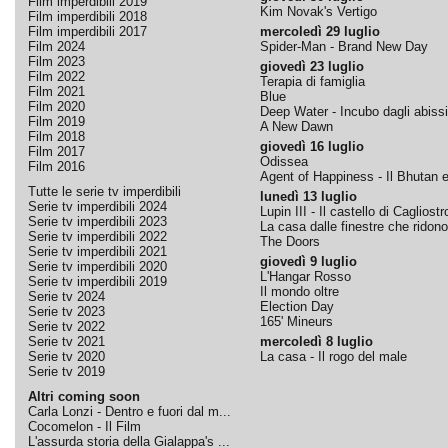
Film imperdibili 2019
Kim Novak's Vertigo
Film imperdibili 2018
Film imperdibili 2017
mercoledì 29 luglio
Film 2024
Spider-Man - Brand New Day
Film 2023
giovedì 23 luglio
Film 2022
Terapia di famiglia
Film 2021
Blue
Film 2020
Deep Water - Incubo dagli abissi
Film 2019
A New Dawn
Film 2018
giovedì 16 luglio
Film 2017
Odissea
Film 2016
Agent of Happiness - Il Bhutan e 
Tutte le serie tv imperdibili
lunedì 13 luglio
Serie tv imperdibili 2024
Lupin III - Il castello di Cagliostr
Serie tv imperdibili 2023
La casa dalle finestre che ridono
Serie tv imperdibili 2022
The Doors
Serie tv imperdibili 2021
giovedì 9 luglio
Serie tv imperdibili 2020
L'Hangar Rosso
Serie tv imperdibili 2019
Il mondo oltre
Serie tv 2024
Election Day
Serie tv 2023
165' Mineurs
Serie tv 2022
Serie tv 2021
mercoledì 8 luglio
Serie tv 2020
La casa - Il rogo del male
Serie tv 2019
Altri coming soon
Carla Lonzi - Dentro e fuori dal m...
Cocomelon - Il Film
L'assurda storia della Gialappa's ...