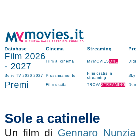
Database
Cinema
Streaming
Pr
Film 2026
Film al cinema
MYMOVIES
ONE
Digi
-
2027
Film gratis in
Serie TV
2026
2027
Prossimamente
Sky
streaming
Premi
Film uscita
TROVA
STREAMING
Dom
Sole a catinelle
Un film di
Gennaro Nunzia