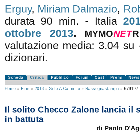
Erguy
,
Miriam Dalmazio
,
Rob
durata 90 min. - Italia
20
ottobre 2013
.
MYMO
NE
T
R
valutazione media:
3,04
su
dizionari.
Scheda
Critica
Pubblico
Forum
Cast
Premi
News
Home
»
Film
»
2013
»
Sole A Catinelle
»
Rassegnastampa
»
679197
Il solito Checco Zalone lancia il 
in battuta
di Paolo D'Ag