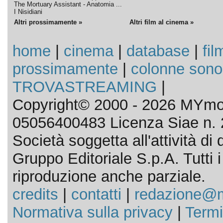
The Mortuary Assistant - Anatomia ...
I Nisidiani
Altri prossimamente »
Altri film al cinema »
home
|
cinema
|
database
|
fil
prossimamente
|
colonne sono
TROVASTREAMING
|
Copyright© 2000 - 2026 MYmov
05056400483 Licenza Siae n. 
Società soggetta all'attività d
Gruppo Editoriale S.p.A. Tutti i d
riproduzione anche parziale.
credits
|
contatti
|
redazione@m
Normativa sulla privacy
|
Termi