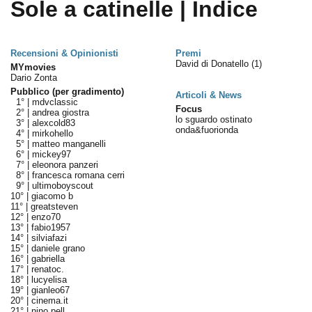
Sole a catinelle | Indice
Recensioni & Opinionisti
Premi
David di Donatello
(1)
MYmovies
Dario Zonta
Pubblico (per gradimento)
Articoli & News
1° |
mdvclassic
Focus
2° |
andrea giostra
lo sguardo ostinato
3° |
alexcold83
onda&fuorionda
4° |
mirkohello
5° |
matteo manganelli
6° |
mickey97
7° |
eleonora panzeri
8° |
francesca romana cerri
9° |
ultimoboyscout
10° |
giacomo b
11° |
greatsteven
12° |
enzo70
13° |
fabio1957
14° |
silviafazi
15° |
daniele grano
16° |
gabriella
17° |
renatoc.
18° |
lucyelisa
19° |
gianleo67
20° |
cinema.it
21° |
nino pell.