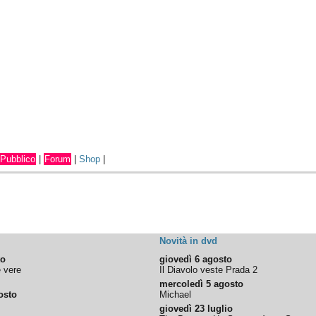
Pubblico
|
Forum
|
Shop
|
Novità in dvd
to
giovedì 6 agosto
e vere
Il Diavolo veste Prada 2
mercoledì 5 agosto
osto
Michael
giovedì 23 luglio