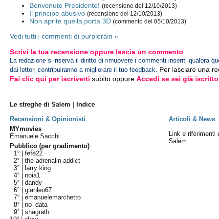
Benvenuto Presidente!
(recensione del 12/10/2013)
Il principe abusivo
(recensione del 12/10/2013)
Non aprite quella porta 3D
(commento del 05/10/2013)
Vedi tutti i commenti di purplerain »
Scrivi la tua recensione oppure lascia un commento
La redazione si riserva il diritto di rimuovere i commenti inseriti qualora qu
Per lasciare una r
dai lettori contribuiranno a migliorare il tuo feedback.
Fai clic qui per iscriverti
subito oppure
Accedi se sei già iscritto
Le streghe di Salem | Indice
Recensioni & Opinionisti
Articoli & News
MYmovies
Link e riferimenti 
Emanuele Sacchi
Salem
Pubblico (per gradimento)
1° |
fefè22
2° |
the adrenalin addict
3° |
larry king
4° |
noia1
5° |
dandy
6° |
gianleo67
7° |
emanuelemarchetto
8° |
no_data
9° |
shagrath