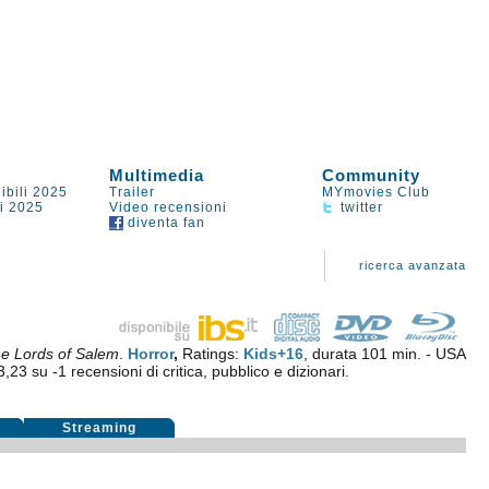
Multimedia
Community
ibili 2025
Trailer
MYmovies Club
li 2025
Video recensioni
twitter
diventa fan
ricerca avanzata
e Lords of Salem
.
Horror
,
Ratings:
Kids+16
, durata 101 min. - USA
3,23
su
-1
recensioni di critica, pubblico e dizionari.
i
Streaming