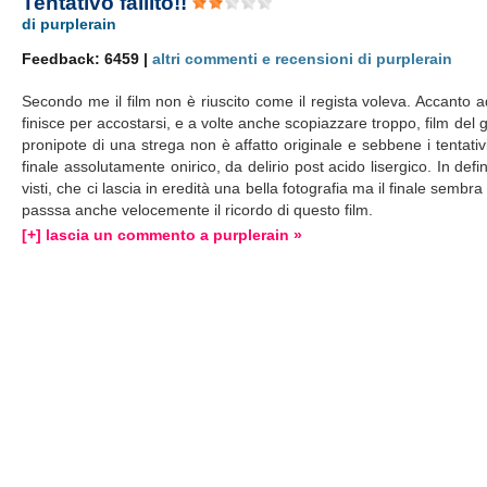
Tentativo fallito!!
di purplerain
Feedback: 6459 |
altri commenti e recensioni di purplerain
Secondo me il film non è riuscito come il regista voleva. Accanto
finisce per accostarsi, e a volte anche scopiazzare troppo, film del g
pronipote di una strega non è affatto originale e sebbene i tentativi
finale assolutamente onirico, da delirio post acido lisergico. In defi
visti, che ci lascia in eredità una bella fotografia ma il finale sembr
passsa anche velocemente il ricordo di questo film.
[+] lascia un commento a purplerain »