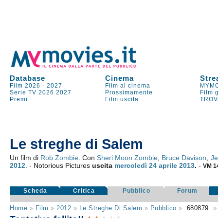
Database
Cinema
Stre
Film 2026
-
2027
Film al cinema
MYMO
Serie TV
2026
2027
Prossimamente
Film 
Premi
Film uscita
TROV
Le streghe di Salem
Un film di
Rob Zombie
. Con
Sheri Moon Zombie
,
Bruce Davison
,
Je
2012
. - Notorious Pictures
uscita
mercoledì 24
aprile 2013
.
-
VM 1
Scheda
Critica
Pubblico
Forum
Home
»
Film
»
2012
»
Le Streghe Di Salem
»
Pubblico
»
680879
»