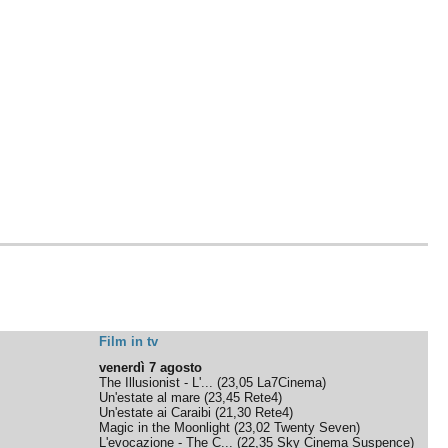
Film in tv
venerdì 7 agosto
The Illusionist - L'...
(
23,05
La7Cinema
)
Un'estate al mare
(
23,45
Rete4
)
Un'estate ai Caraibi
(
21,30
Rete4
)
Magic in the Moonlight
(
23,02
Twenty Seven
)
L'evocazione - The C...
(
22,35
Sky Cinema Suspence
)