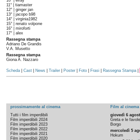
10° |
elray
11° |
tiamaster
12° |
ginger jan
13° |
jacopo b98
14° |
virginia1982
15° |
renato volpone
16° |
miroforti
17° |
alex
Rassegna stampa
Adriano De Grandis
V.A. Musetto
Rassegna stampa
Giona A. Nazzaro
Scheda
|
Cast
|
News
|
Trailer
|
Poster
|
Foto
|
Frasi
|
Rassegna Stampa
|
prossimamente al cinema
Film al cinema
Tutti i film imperdibili
giovedì 6 agos
Film imperdibili 2024
Greta e le favol
Film imperdibili 2023
Borgo
Film imperdibili 2022
mercoledì 5 ag
Film imperdibili 2021
Hokum
Film imperdibili 2020