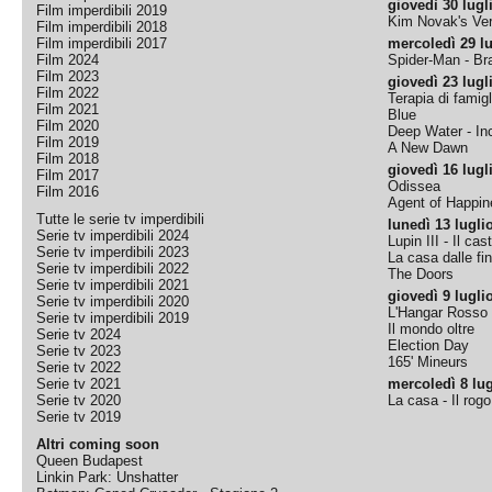
giovedì 30 lugl
Film imperdibili 2019
Kim Novak's Ver
Film imperdibili 2018
Film imperdibili 2017
mercoledì 29 lu
Film 2024
Spider-Man - B
Film 2023
giovedì 23 lugl
Film 2022
Terapia di famigl
Film 2021
Blue
Film 2020
Deep Water - Inc
Film 2019
A New Dawn
Film 2018
giovedì 16 lugl
Film 2017
Odissea
Film 2016
Agent of Happine
Tutte le serie tv imperdibili
lunedì 13 lugli
Serie tv imperdibili 2024
Lupin III - Il cas
Serie tv imperdibili 2023
La casa dalle fi
Serie tv imperdibili 2022
The Doors
Serie tv imperdibili 2021
giovedì 9 lugli
Serie tv imperdibili 2020
L'Hangar Rosso
Serie tv imperdibili 2019
Il mondo oltre
Serie tv 2024
Election Day
Serie tv 2023
165' Mineurs
Serie tv 2022
Serie tv 2021
mercoledì 8 lug
Serie tv 2020
La casa - Il rog
Serie tv 2019
Altri coming soon
Queen Budapest
Linkin Park: Unshatter