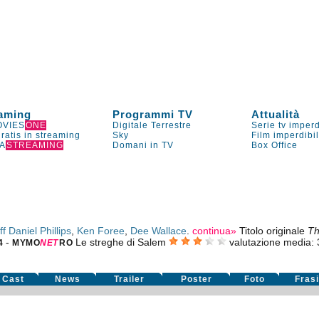
aming
Programmi TV
Attualità
VIES
ONE
Digitale Terrestre
Serie tv imperd
gratis in streaming
Sky
Film imperdibi
A
STREAMING
Domani in TV
Box Office
ff Daniel Phillips
,
Ken Foree
,
Dee Wallace
.
continua»
Titolo originale
Th
-
Le streghe di Salem
valutazione media:
4
MYMO
NE
T
RO
Cast
News
Trailer
Poster
Foto
Fras