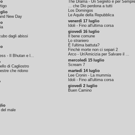
io
The Drama - Un Segreto è per Sempr
tigo
... che Dio perdona a tutti
Los Domingos
glio
Le Aquile della Repubblica
rand New Day
venerdì 17 luglio
io
Idoli - Fino all'ultima corsa
ia
giovedì 16 luglio
ubo dagli abissi
Il bene comune
Lo straniero
È l'ultima battuta?
io
Finchè morte non ci separi 2
Arco - Un'Amicizia per Salvare il ...
ss - Il Bhutan e l...
mercoledì 15 luglio
o
Scream 7
tello di Cagliostro
nestre che ridono
martedì 14 luglio
Lee Cronin - La mummia
Idoli - Fino all'ultima corsa
o
giovedì 2 luglio
Buen Camino
lio
o del male