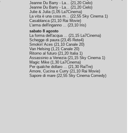
e
Jeanne Du Barry - La...
(
21,20
Cielo
)
Jeanne Du Barry - La...
(
21,20
Cielo
)
Julie & Julia
(
1,05
La7Cinema
)
La vita è una cosa m...
(
22,55
Sky Cinema 1
)
Casablanca
(
21,10
Rai Movie
)
L'arma dell'inganno ...
(
23,10
Iris
)
sabato 8 agosto
La forma dell'acqua ...
(
21,15
La7Cinema
)
Schegge di paura
(
23,45
Rete4
)
Smokin' Aces
(
21,10
Canale 20
)
Van Helsing
(
1,21
Canale 20
)
Ritorno al futuro
(
21,20
Italia 1
)
Assassinio a Venezia
(
21,15
Sky Cinema 1
)
Magic Mike
(
1,30
La7Cinema
)
Per qualche dollaro ...
(
21,30
RaiTre
)
Amore, Cucina e Curry
(
21,10
Rai Movie
)
Sapore di mare
(
22,55
Sky Cinema Comedy
)