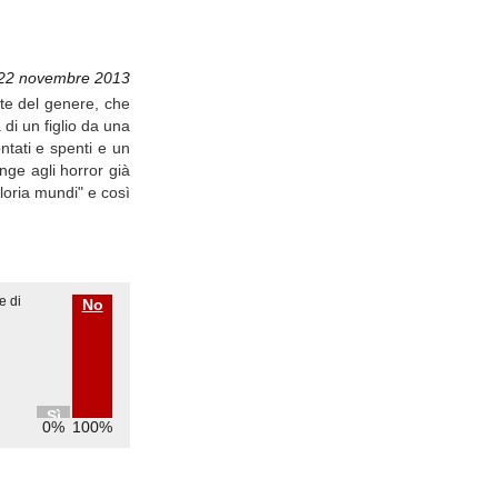
 22 novembre 2013
te del genere, che
 di un figlio da una
ntati e spenti e un
unge agli horror già
gloria mundi" e così
e di
No
Sì
0%
100%