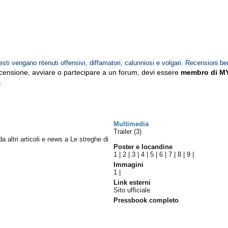
esti vengano ritenuti offensivi, diffamatori, calunniosi e volgari. Recensioni be
ecensione, avviare o partecipare a un forum, devi essere
membro di M
.
Multimedia
Trailer (3)
da altri articoli e news a Le streghe di
Poster e locandine
1
|
2
|
3
|
4
|
5
|
6
|
7
|
8
|
9
|
Immagini
1
|
Link esterni
Sito ufficiale
Pressbook completo