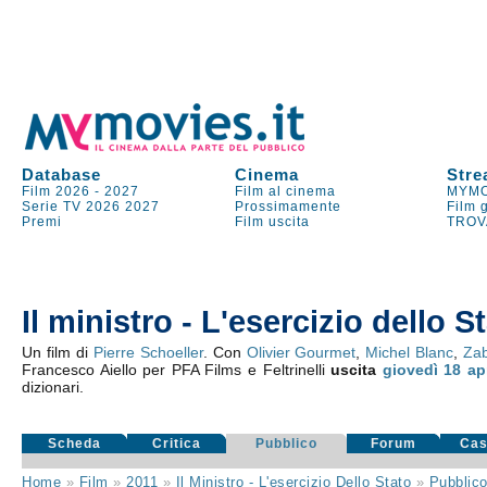
Database
Cinema
Stre
Film 2026
-
2027
Film al cinema
MYMO
Serie TV
2026
2027
Prossimamente
Film 
Premi
Film uscita
TROV
Il ministro - L'esercizio dello S
Un film di
Pierre Schoeller
. Con
Olivier Gourmet
,
Michel Blanc
,
Za
Francesco Aiello per PFA Films e Feltrinelli
uscita
giovedì 18
ap
dizionari.
Scheda
Critica
Pubblico
Forum
Cas
Home
»
Film
»
2011
»
Il Ministro - L'esercizio Dello Stato
»
Pubblic