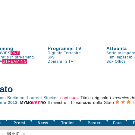
aming
Programmi TV
Attualità
VIES
ONE
Digitale Terrestre
Serie tv imperd
gratis in streaming
Sky
Film imperdibi
A
STREAMING
Domani in TV
Box Office
tato
bou Breitman
,
Laurent Stocker
.
continua»
Titolo originale
L'exercice de
rile 2013
.
Il ministro - L'esercizio dello Stato
MYMO
NE
T
RO
t
Premi
News
Trailer
Poster
Foto
F
o
»
687531
»