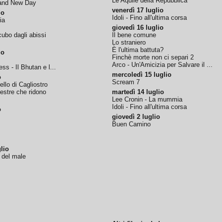
Le Aquile della Repubblica
rand New Day
venerdì 17 luglio
io
Idoli - Fino all'ultima corsa
ia
giovedì 16 luglio
ubo dagli abissi
Il bene comune
Lo straniero
È l'ultima battuta?
io
Finchè morte non ci separi 2
Arco - Un'Amicizia per Salvare il ...
ss - Il Bhutan e l...
mercoledì 15 luglio
o
Scream 7
tello di Cagliostro
nestre che ridono
martedì 14 luglio
Lee Cronin - La mummia
Idoli - Fino all'ultima corsa
o
giovedì 2 luglio
Buen Camino
lio
o del male