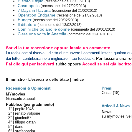
È stato il figlio
(recensione del 06/03/2013)
Cosmopolis
(recensione del 27/02/2013)
7 Days in Havana
(recensione del 21/02/2013)
Operation Endgame
(recensione del 21/02/2013)
Hunger
(recensione del 20/02/2013)
Il dittatore
(commento del 13/02/2013)
Uomini che odiano le donne
(commento del 30/01/2013)
C'era una volta in Anatolia
(commento del 22/01/2013)
Scrivi la tua recensione oppure lascia un commento
La redazione si riserva il diritto di rimuovere i commenti inseriti qualora qu
Per lasciare una r
dai lettori contribuiranno a migliorare il tuo feedback.
Fai clic qui per iscriverti
subito oppure
Accedi se sei già iscritto
Il ministro - L'esercizio dello Stato | Indice
Recensioni & Opinionisti
Premi
Cesar
(18)
MYmovies
Giancarlo Zappoli
Pubblico (per gradimento)
Articoli & News
1° |
pepito1948
News
2° |
renato volpone
su mymovieslive!
3° |
gianleo67
4° |
filippo catani
5° |
dario
6° |
stefanoadm