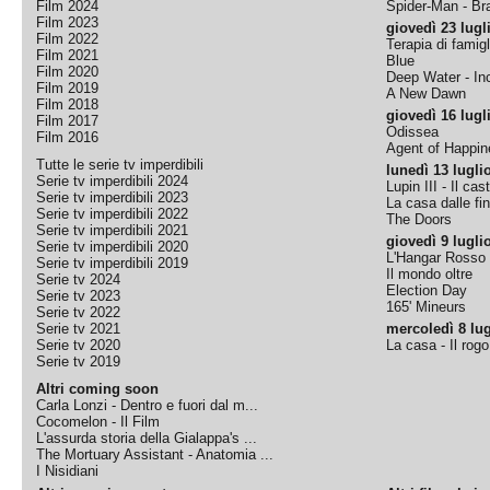
Film 2024
Spider-Man - B
Film 2023
giovedì 23 lugl
Film 2022
Terapia di famigl
Film 2021
Blue
Film 2020
Deep Water - Inc
Film 2019
A New Dawn
Film 2018
giovedì 16 lugl
Film 2017
Odissea
Film 2016
Agent of Happine
Tutte le serie tv imperdibili
lunedì 13 lugli
Serie tv imperdibili 2024
Lupin III - Il cas
Serie tv imperdibili 2023
La casa dalle fi
Serie tv imperdibili 2022
The Doors
Serie tv imperdibili 2021
giovedì 9 lugli
Serie tv imperdibili 2020
L'Hangar Rosso
Serie tv imperdibili 2019
Il mondo oltre
Serie tv 2024
Election Day
Serie tv 2023
165' Mineurs
Serie tv 2022
Serie tv 2021
mercoledì 8 lug
Serie tv 2020
La casa - Il rog
Serie tv 2019
Altri coming soon
Carla Lonzi - Dentro e fuori dal m...
Cocomelon - Il Film
L'assurda storia della Gialappa's ...
The Mortuary Assistant - Anatomia ...
I Nisidiani