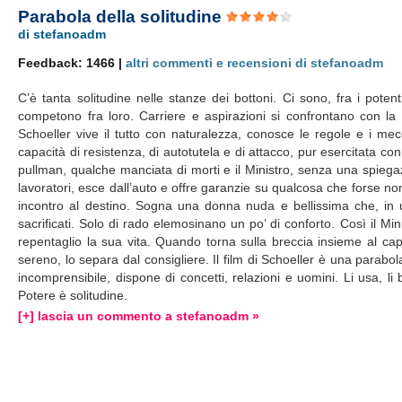
Parabola della solitudine
di stefanoadm
Feedback: 1466 |
altri commenti e recensioni di stefanoadm
C’è tanta solitudine nelle stanze dei bottoni. Ci sono, fra i poten
competono fra loro. Carriere e aspirazioni si confrontano con la pr
Schoeller vive il tutto con naturalezza, conosce le regole e i me
capacità di resistenza, di autotutela e di attacco, pur esercitata co
pullman, qualche manciata di morti e il Ministro, senza una spiegazi
lavoratori, esce dall’auto e offre garanzie su qualcosa che forse n
incontro al destino. Sogna una donna nuda e bellissima che, in una
sacrificati. Solo di rado elemosinano un po’ di conforto. Così il Min
repentaglio la sua vita. Quando torna sulla breccia insieme al cap
sereno, lo separa dal consigliere. Il film di Schoeller è una parabo
incomprensibile, dispone di concetti, relazioni e uomini. Li usa, li b
Potere è solitudine.
[+] lascia un commento a stefanoadm »