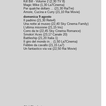
Kill Bill - Volume 2
(
2,30
TV 8
)
Magic Mike
(
1,30
La7Cinema
)
Per qualche dollaro ...
(
21,30
RaiTre
)
Amore, Cucina e Curry
(
21,10
Rai Movie
)
domenica 9 agosto
Il padrino
(
21,30
Rete4
)
Una notte al museo
(
22,40
Sky Cinema Family
)
L'ultima missione
(
21,15
Iris
)
Corro da te
(
22,45
Sky Cinema Romance
)
Smokin' Aces
(
23,17
Canale 20
)
Battleship
(
21,20
Italia 1
)
Il giro del mondo in...
(
1,50
La7Cinema
)
Febbre da cavallo
(
21,15
La7
)
Un fantastico via vai
(
22,50
Rai Movie
)