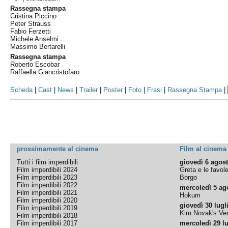
Rassegna stampa
Cristina Piccino
Peter Strauss
Fabio Ferzetti
Michele Anselmi
Massimo Bertarelli
Rassegna stampa
Roberto Escobar
Raffaella Giancristofaro
Scheda
|
Cast
|
News
|
Trailer
|
Poster
|
Foto
|
Frasi
|
Rassegna Stampa
|
prossimamente al cinema
Film al cinema
Tutti i film imperdibili
giovedì 6 agos
Film imperdibili 2024
Greta e le favol
Film imperdibili 2023
Borgo
Film imperdibili 2022
mercoledì 5 ag
Film imperdibili 2021
Hokum
Film imperdibili 2020
giovedì 30 lugl
Film imperdibili 2019
Kim Novak's Ver
Film imperdibili 2018
Film imperdibili 2017
mercoledì 29 lu