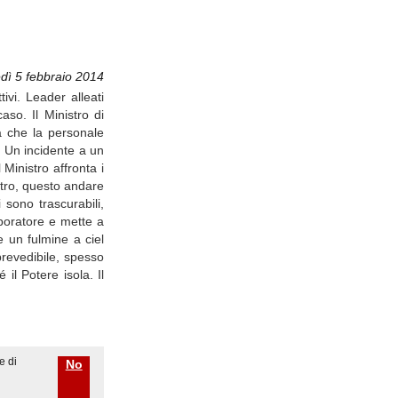
dì 5 febbraio 2014
ivi. Leader alleati
aso. Il Ministro di
a che la personale
o. Un incidente a un
Ministro affronta i
stro, questo andare
 sono trascurabili,
laboratore e mette a
e un fulmine a ciel
prevedibile, spesso
 il Potere isola. Il
e di
No