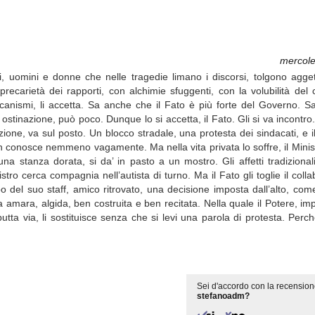
mercole
ti, uomini e donne che nelle tragedie limano i discorsi, tolgono aggett
ecarietà dei rapporti, con alchimie sfuggenti, con la volubilità del c
ccanismi, li accetta. Sa anche che il Fato è più forte del Governo. S
n ostinazione, può poco. Dunque lo si accetta, il Fato. Gli si va incontr
one, va sul posto. Un blocco stradale, una protesta dei sindacati, e il 
on conosce nemmeno vagamente. Ma nella vita privata lo soffre, il Mini
 stanza dorata, si da’ in pasto a un mostro. Gli affetti tradizionali
istro cerca compagnia nell’autista di turno. Ma il Fato gli toglie il col
o del suo staff, amico ritrovato, una decisione imposta dall’alto, com
la amara, algida, ben costruita e ben recitata. Nella quale il Potere, im
utta via, li sostituisce senza che si levi una parola di protesta. Perché
Sei d'accordo con la recension
stefanoadm?