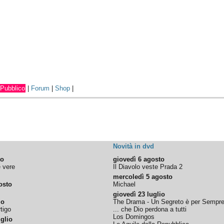
Pubblico
|
Forum
|
Shop
|
Novità in dvd
to
giovedì 6 agosto
e vere
Il Diavolo veste Prada 2
mercoledì 5 agosto
osto
Michael
giovedì 23 luglio
io
The Drama - Un Segreto è per Sempr
tigo
... che Dio perdona a tutti
Los Domingos
glio