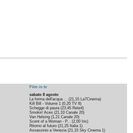
Film in tv
sabato 8 agosto
La forma dell'acqua ...
(
21,15
La7Cinema
)
Kill Bill - Volume 1
(
0,20
TV 8
)
Schegge di paura
(
23,45
Rete4
)
Smokin' Aces
(
21,10
Canale 20
)
Van Helsing
(
1,21
Canale 20
)
e
Scent of a Woman - P...
(
2,00
Iris
)
Ritorno al futuro
(
21,25
Italia 1
)
Assassinio a Venezia
(
21,15
Sky Cinema 1
)