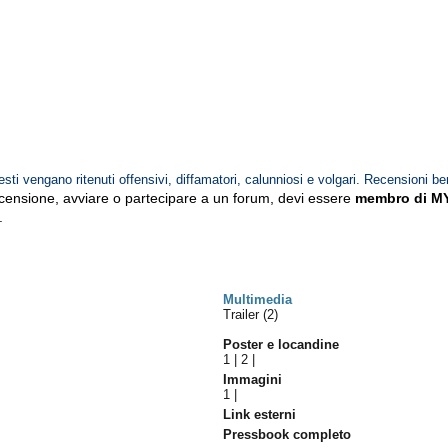
esti vengano ritenuti offensivi, diffamatori, calunniosi e volgari. Recensioni be
ecensione, avviare o partecipare a un forum, devi essere
membro di M
.
Multimedia
Trailer (2)
Poster e locandine
1
|
2
|
Immagini
1
|
Link esterni
Pressbook completo