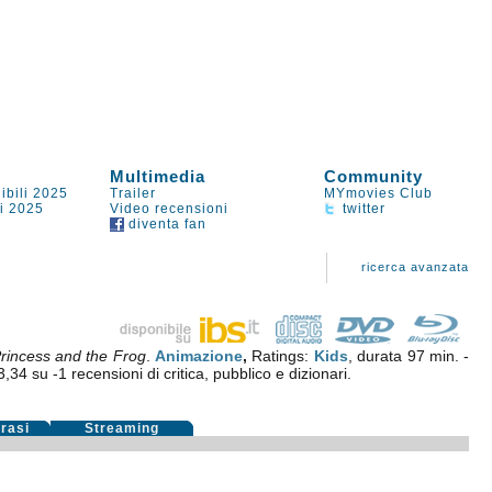
Multimedia
Community
ibili 2025
Trailer
MYmovies Club
li 2025
Video recensioni
twitter
diventa fan
ricerca avanzata
rincess and the Frog
.
Animazione
,
Ratings:
Kids
, durata 97 min. -
3,34
su
-1
recensioni di critica, pubblico e dizionari.
rasi
Streaming