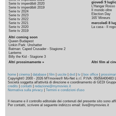
giovedì 9 lugli
Serie tv imperdibili 2020
L'Hangar Rosso
Serie tv imperdibili 2019
Il mondo oltre
Serie tv 2024
Election Day
Serie tv 2023
165' Mineurs
Serie tv 2022
Serie tv 2021
mercoledì 8 lug
Serie tv 2020
La casa - Il rog
Serie tv 2019
Altri coming soon
Queen Budapest
Linkin Park: Unshatter
Batman: Caped Crusader - Stagione 2
Lanterns
Billy the Kid - Stagione 3
Altri prossimamente »
Altri film al ci
home
|
cinema
|
database
|
film
|
uscite
|
dvd
|
tv
|
box office
|
prossima
Copyright© 2000 - 2026 MYmovies® Mo-Net s.r.l. P.IVA: 05056400483 L
Società soggetta all'attività di direzione e coordinamento di GEDI Gruppo E
credits
|
contatti
|
redazione@mymovies.it
Normativa sulla privacy
|
Termini e condizioni d'uso
Il riesame e il controllo editoriale dei contenuti del presente sito sono a
Per contatti, scrivere al seguente indirizzo email: live@mymovies.it