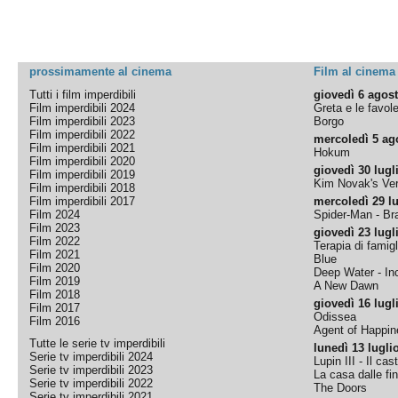
prossimamente al cinema
Film al cinema
Tutti i film imperdibili
giovedì 6 agos
Film imperdibili 2024
Greta e le favol
Film imperdibili 2023
Borgo
Film imperdibili 2022
mercoledì 5 ag
Film imperdibili 2021
Hokum
Film imperdibili 2020
giovedì 30 lugl
Film imperdibili 2019
Kim Novak's Ver
Film imperdibili 2018
Film imperdibili 2017
mercoledì 29 lu
Film 2024
Spider-Man - B
Film 2023
giovedì 23 lugl
Film 2022
Terapia di famigl
Film 2021
Blue
Film 2020
Deep Water - Inc
Film 2019
A New Dawn
Film 2018
giovedì 16 lugl
Film 2017
Odissea
Film 2016
Agent of Happine
Tutte le serie tv imperdibili
lunedì 13 lugli
Serie tv imperdibili 2024
Lupin III - Il cas
Serie tv imperdibili 2023
La casa dalle fi
Serie tv imperdibili 2022
The Doors
Serie tv imperdibili 2021