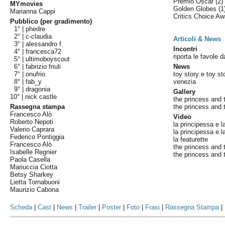
Premio Oscar
(2)
MYmovies
Golden Globes
(1
Marianna Cappi
Critics Choice A
Pubblico (per gradimento)
1° |
phedre
2° |
c-claudia
Articoli & News
3° |
alessandro f.
Incontri
4° |
francesca72
riporta le favole d
5° |
ultimoboyscout
6° |
fabrizio friuli
News
7° |
onufrio
toy story e toy st
8° |
fab_y
venezia
9° |
dragonia
Gallery
10° |
nick castle
the princess and 
Rassegna stampa
the princess and t
Francesco Alò
Video
Roberto Nepoti
la principessa e l
Valerio Caprara
la principessa e l
Federico Pontiggia
la featurette
Francesco Alò
the princess and th
Isabelle Regnier
the princess and t
Paola Casella
Mariuccia Ciotta
Betsy Sharkey
Lietta Tornabuoni
Maurizio Cabona
Scheda
|
Cast
|
News
|
Trailer
|
Poster
|
Foto
|
Frasi
|
Rassegna Stampa
|