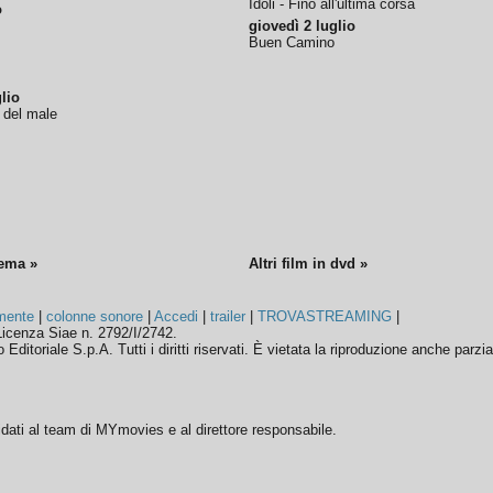
Idoli - Fino all'ultima corsa
o
giovedì 2 luglio
Buen Camino
lio
o del male
nema »
Altri film in dvd »
mente
|
colonne sonore
|
Accedi
|
trailer
|
TROVASTREAMING
|
icenza Siae n. 2792/I/2742.
ditoriale S.p.A. Tutti i diritti riservati. È vietata la riproduzione anche parzia
ffidati al team di MYmovies e al direttore responsabile.