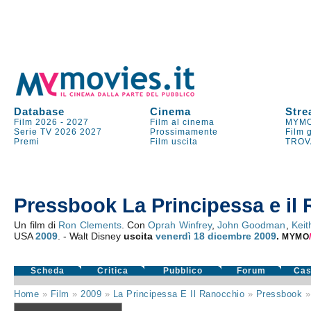
Database
Cinema
Stre
Film 2026
-
2027
Film al cinema
MYMO
Serie TV
2026
2027
Prossimamente
Film 
Premi
Film uscita
TROV
Pressbook La Principessa e il
Un film di
Ron Clements
. Con
Oprah Winfrey
,
John Goodman
,
Keit
USA
2009
. - Walt Disney
uscita
venerdì 18
dicembre 2009
.
MYMO
Scheda
Critica
Pubblico
Forum
Cas
Home
»
Film
»
2009
»
La Principessa E Il Ranocchio
»
Pressbook