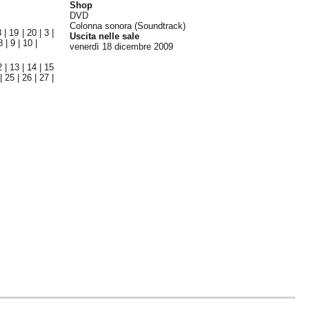
Shop
DVD
Colonna sonora (Soundtrack)
8
|
19
|
20
|
3
|
Uscita nelle sale
8
|
9
|
10
|
venerdì 18
dicembre 2009
2
|
13
|
14
|
15
|
25
|
26
|
27
|