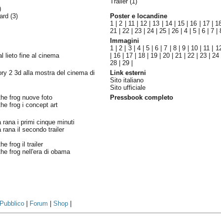
Trailer (1)
)
ward
(3)
Poster e locandine
1
|
2
|
11
|
12
|
13
|
14
|
15
|
16
|
17
|
1
21
|
22
|
23
|
24
|
25
|
26
|
4
|
5
|
6
|
7
|
Immagini
1
|
2
|
3
|
4
|
5
|
6
|
7
|
8
|
9
|
10
|
11
|
1
al lieto fine al cinema
|
16
|
17
|
18
|
19
|
20
|
21
|
22
|
23
|
24
28
|
29
|
ory 2 3d alla mostra del cinema di
Link esterni
Sito italiano
Sito ufficiale
the frog nuove foto
Pressbook completo
he frog i concept art
a rana i primi cinque minuti
a rana il secondo trailer
e frog il trailer
he frog nell'era di obama
Pubblico
|
Forum
|
Shop
|