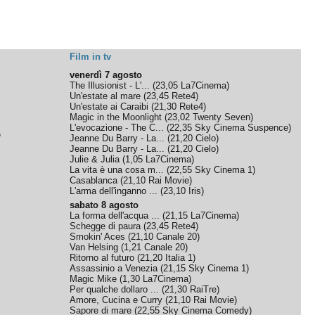
Film in tv
venerdì 7 agosto
The Illusionist - L'...
(
23,05
La7Cinema
)
Un'estate al mare
(
23,45
Rete4
)
Un'estate ai Caraibi
(
21,30
Rete4
)
Magic in the Moonlight
(
23,02
Twenty Seven
)
L'evocazione - The C...
(
22,35
Sky Cinema Suspence
)
e
Jeanne Du Barry - La...
(
21,20
Cielo
)
Jeanne Du Barry - La...
(
21,20
Cielo
)
Julie & Julia
(
1,05
La7Cinema
)
La vita è una cosa m...
(
22,55
Sky Cinema 1
)
Casablanca
(
21,10
Rai Movie
)
L'arma dell'inganno ...
(
23,10
Iris
)
sabato 8 agosto
La forma dell'acqua ...
(
21,15
La7Cinema
)
Schegge di paura
(
23,45
Rete4
)
Smokin' Aces
(
21,10
Canale 20
)
Van Helsing
(
1,21
Canale 20
)
Ritorno al futuro
(
21,20
Italia 1
)
Assassinio a Venezia
(
21,15
Sky Cinema 1
)
Magic Mike
(
1,30
La7Cinema
)
Per qualche dollaro ...
(
21,30
RaiTre
)
Amore, Cucina e Curry
(
21,10
Rai Movie
)
Sapore di mare
(
22,55
Sky Cinema Comedy
)