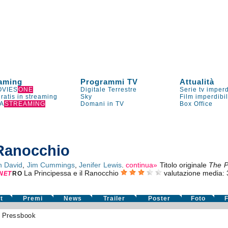
aming
Programmi TV
Attualità
VIES
ONE
Digitale Terrestre
Serie tv imperd
gratis in streaming
Sky
Film imperdibi
A
STREAMING
Domani in TV
Box Office
 Ranocchio
h David
,
Jim Cummings
,
Jenifer Lewis
.
continua»
Titolo originale
The P
La Principessa e il Ranocchio
valutazione media:
NE
T
RO
t
Premi
News
Trailer
Poster
Foto
F
»
Pressbook