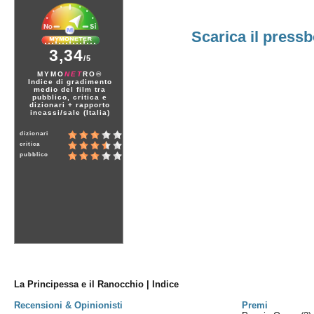
Scarica il press
3,34
/5
MYMO
NET
RO®
Indice di gradimento
medio del film tra
pubblico, critica e
dizionari + rapporto
incassi/sale (Italia)
dizionari
critica
pubblico
La Principessa e il Ranocchio | Indice
Recensioni & Opinionisti
Premi