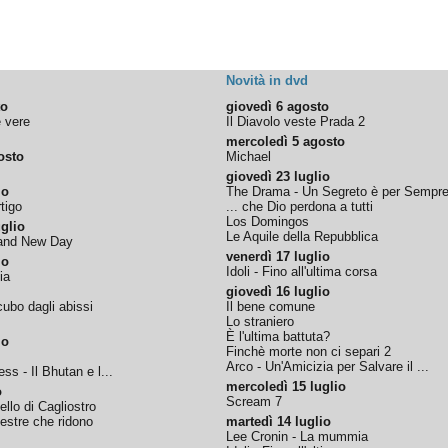
Novità in dvd
to
giovedì 6 agosto
e vere
Il Diavolo veste Prada 2
mercoledì 5 agosto
osto
Michael
giovedì 23 luglio
io
The Drama - Un Segreto è per Sempr
tigo
... che Dio perdona a tutti
Los Domingos
glio
Le Aquile della Repubblica
rand New Day
venerdì 17 luglio
io
Idoli - Fino all'ultima corsa
ia
giovedì 16 luglio
ubo dagli abissi
Il bene comune
Lo straniero
È l'ultima battuta?
io
Finchè morte non ci separi 2
Arco - Un'Amicizia per Salvare il ...
ss - Il Bhutan e l...
mercoledì 15 luglio
o
Scream 7
tello di Cagliostro
nestre che ridono
martedì 14 luglio
Lee Cronin - La mummia