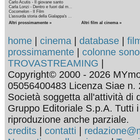
Carlo Acutis - Il giovane santo
Carla Lonzi - Dentro e fuori dal m...
Cocomelon - Il Film
L'assurda storia della Gialappa's ...
Altri prossimamente »
Altri film al cinema »
home
|
cinema
|
database
|
fil
prossimamente
|
colonne sono
TROVASTREAMING
|
Copyright© 2000 - 2026 MYmov
05056400483 Licenza Siae n. 
Società soggetta all'attività d
Gruppo Editoriale S.p.A. Tutti i d
riproduzione anche parziale.
credits
|
contatti
|
redazione@m