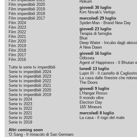
Hokum
Film imperdibili 2020
giovedì 30 luglio
Film imperdibili 2019
Kim Novak's Vertigo
Film imperdibili 2018
Film imperdibili 2017
mercoledì 29 luglio
Film 2024
Spider-Man - Brand New Day
Film 2023
giovedì 23 luglio
Film 2022
Terapia di famiglia
Film 2021
Blue
Film 2020
Deep Water - Incubo dagli abissi
Film 2019
A New Dawn
Film 2018
giovedì 16 luglio
Film 2017
Odissea
Film 2016
Agent of Happiness - Il Bhutan e 
Tutte le serie tv imperdibili
lunedì 13 luglio
Serie tv imperdibili 2024
Lupin III - Il castello di Cagliostr
Serie tv imperdibili 2023
La casa dalle finestre che ridono
Serie tv imperdibili 2022
The Doors
Serie tv imperdibili 2021
giovedì 9 luglio
Serie tv imperdibili 2020
L'Hangar Rosso
Serie tv imperdibili 2019
Il mondo oltre
Serie tv 2024
Election Day
Serie tv 2023
165' Mineurs
Serie tv 2022
Serie tv 2021
mercoledì 8 luglio
Serie tv 2020
La casa - Il rogo del male
Serie tv 2019
Altri coming soon
'O Sang - Il miracolo di San Gennaro