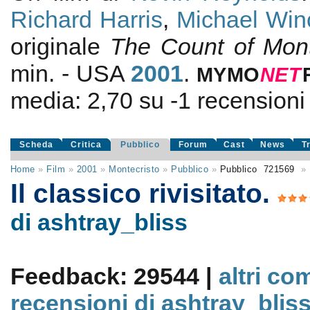
Richard Harris
,
Michael Win
originale
The Count of Mont
min. - USA
2001
.
MYMO
NE
T
media:
2,70
su
-1
recensioni d
Scheda
Critica
Pubblico
Forum
Cast
News
T
Home
»
Film
»
2001
»
Montecristo
»
Pubblico
»
Pubblico
721569
»
Il classico rivisitato.
di ashtray_bliss
Feedback: 29544 |
altri co
recensioni di ashtray_blis