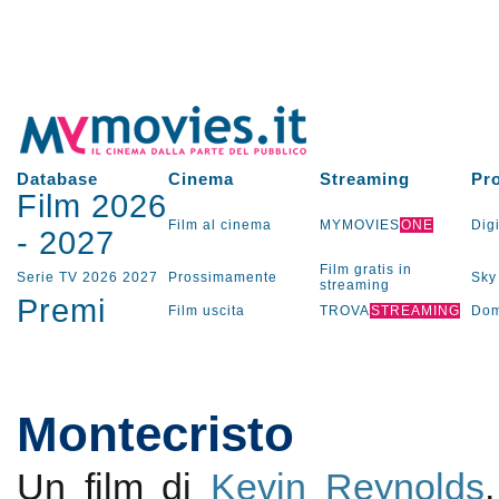
Database
Cinema
Streaming
Pr
Film 2026
Film al cinema
MYMOVIES
ONE
Digi
-
2027
Film gratis in
Serie TV
2026
2027
Prossimamente
Sky
streaming
Premi
Film uscita
TROVA
STREAMING
Dom
Montecristo
Un film di
Kevin Reynolds