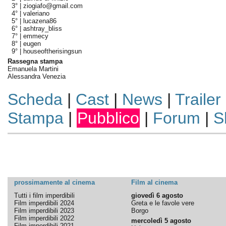
3° |
ziogiafo@gmail.com
4° |
valeriano
5° |
lucazena86
6° |
ashtray_bliss
7° |
emmecy
8° |
eugen
9° |
houseoftherisingsun
Rassegna stampa
Emanuela Martini
Alessandra Venezia
Scheda
|
Cast
|
News
|
Trailer
Stampa
|
Pubblico
|
Forum
|
S
prossimamente al cinema
Film al cinema
Tutti i film imperdibili
giovedì 6 agosto
Film imperdibili 2024
Greta e le favole vere
Film imperdibili 2023
Borgo
Film imperdibili 2022
mercoledì 5 agosto
Film imperdibili 2021