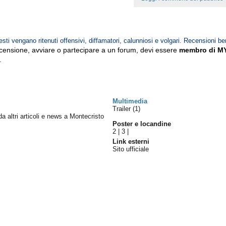
esti vengano ritenuti offensivi, diffamatori, calunniosi e volgari. Recensioni be
ecensione, avviare o partecipare a un forum, devi essere
membro di M
.
Multimedia
Trailer (1)
 da altri articoli e news a Montecristo
Poster e locandine
2
|
3
|
Link esterni
Sito ufficiale