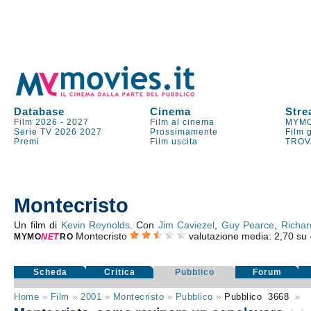
Database
Cinema
Stre
Film 2026
-
2027
Film al cinema
MYMO
Serie TV
2026
2027
Prossimamente
Film 
Premi
Film uscita
TROV
Montecristo
Un film di
Kevin Reynolds
. Con
Jim Caviezel
,
Guy Pearce
,
Richar
Montecristo
valutazione media:
2,70
su
MYMO
NE
T
RO
Scheda
Critica
Pubblico
Forum
Home
»
Film
»
2001
»
Montecristo
»
Pubblico
»
Pubblico
3668
»