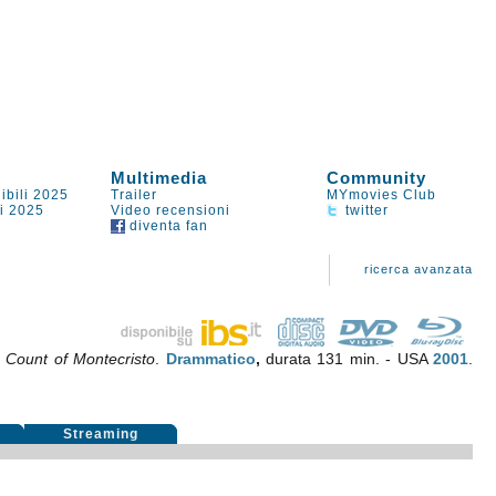
Multimedia
Community
ibili 2025
Trailer
MYmovies Club
li 2025
Video recensioni
twitter
diventa fan
ricerca avanzata
 Count of Montecristo
.
Drammatico
,
durata 131 min. - USA
2001
.
i
Streaming