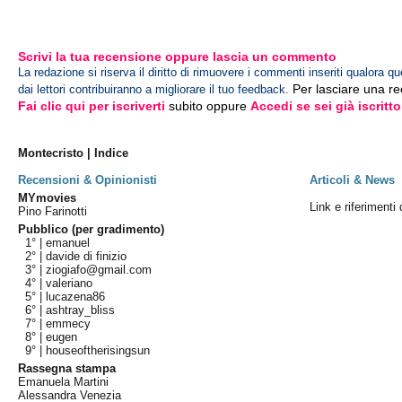
Scrivi la tua recensione oppure lascia un commento
La redazione si riserva il diritto di rimuovere i commenti inseriti qualora qu
Per lasciare una r
dai lettori contribuiranno a migliorare il tuo feedback.
Fai clic qui per iscriverti
subito oppure
Accedi se sei già iscritto
Montecristo | Indice
Recensioni & Opinionisti
Articoli & News
MYmovies
Link e riferimenti
Pino Farinotti
Pubblico (per gradimento)
1° |
emanuel
2° |
davide di finizio
3° |
ziogiafo@gmail.com
4° |
valeriano
5° |
lucazena86
6° |
ashtray_bliss
7° |
emmecy
8° |
eugen
9° |
houseoftherisingsun
Rassegna stampa
Emanuela Martini
Alessandra Venezia