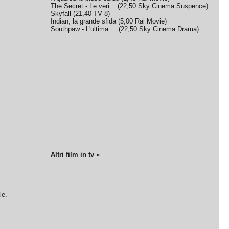
The Secret - Le veri...
(
22,50
Sky Cinema Suspence
)
Skyfall
(
21,40
TV 8
)
Indian, la grande sfida
(
5,00
Rai Movie
)
Southpaw - L'ultima ...
(
22,50
Sky Cinema Drama
)
Altri film in tv »
le.