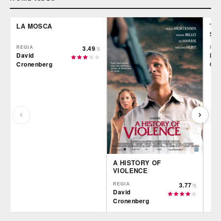
LA MOSCA
TH
SE
REGIA
3.49
REG
/5
David
Dav
Cronenberg
Cro
A HISTORY OF
VIOLENCE
REGIA
3.77
/5
David
Cronenberg