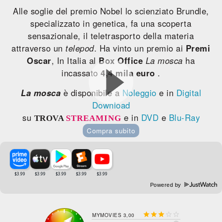
Alle soglie del premio Nobel lo scienziato Brundle,
specializzato in genetica, fa una scoperta
sensazionale, il teletrasporto della materia
attraverso un
telepod
. Ha vinto un premio ai
Premi
Oscar
, In Italia al
Box Office
La mosca
ha
incassato
4,4 mila euro
.
La mosca
è disponibile a
Noleggio
e in
Digital
Download
su
e in
DVD
e
Blu-Ray
TROVA
STREAMING
Compra subito
Powered by





MYMOVIES 3,00