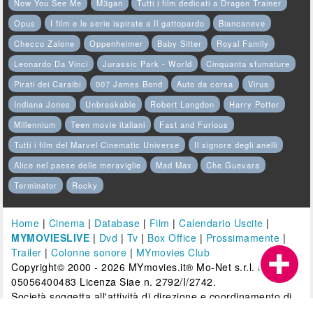
Now You See Me
M3gan
Tutti i film dedicati a Dragon Trainer
Opus
I film e le serie ispirate a Il gattopardo
Biancaneve
Checco Zalone
Oppenheimer
Baby Sitter
Royal Family
Leonardo Da Vinci
Jurassic Park - World
Cinquanta sfumature
Pirati dei Caraibi
007 James Bond
Auto da corsa
Virus
Indiana Jones
Unbreakable
Robert Langdon
Harry Potter
Millennium
Teen movie italiani
Fast and Furious
Tutti i film del Marvel Cinematic Universe
Il signore degli anelli
Alice nel paese delle meraviglie
Mad Max
Che Guevara
Terminator
Rocky
Home
|
Cinema
|
Database
|
Film
|
Calendario Uscite
|
MYMOVIESLIVE
|
Dvd
|
Tv
|
Box Office
|
Prossimamente
|
Trailer
|
Colonne sonore
|
MYmovies Club
Copyright© 2000 - 2026 MYmovies.it® Mo-Net s.r.l. P.IVA:
05056400483 Licenza Siae n. 2792/I/2742.
Società soggetta all'attività di direzione e coordinamento di
GEDI Gruppo Editoriale S.p.A. Tutti i diritti riservati. È vietata