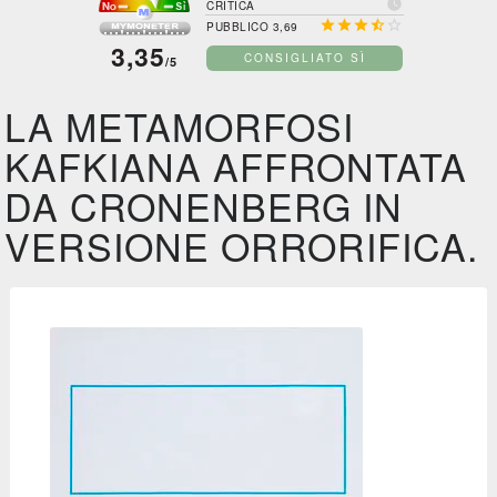

CRITICA





PUBBLICO 3,69
3,35
CONSIGLIATO SÌ
/5
LA METAMORFOSI
KAFKIANA AFFRONTATA
DA CRONENBERG IN
VERSIONE ORRORIFICA.