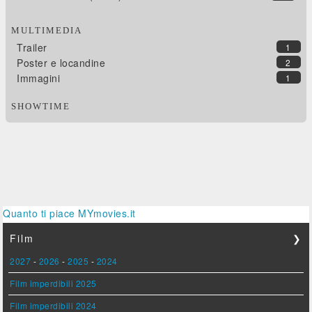
MULTIMEDIA
Trailer
1
Poster e locandine
2
Immagini
1
SHOWTIME
Quanto ti piace MYmovies.it
Film
❯
2027
-
2026
-
2025
-
2024
Film imperdibili 2025
Film imperdibili 2024