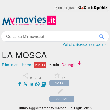
Vai alla ricerca avanzata »
LA MOSCA

Film 1986
|
Horror
95 min.
Dettagli
V.M. 14


37
Condividi
VOTA


2
SCRIVI
Ultimo aggiornamento martedì 31 luglio 2012