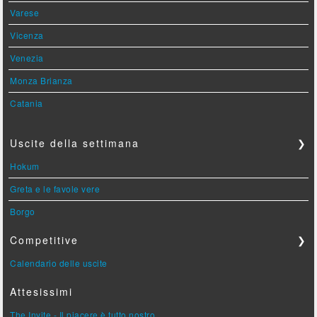
Varese
Vicenza
Venezia
Monza Brianza
Catania
Uscite della settimana
❯
Hokum
Greta e le favole vere
Borgo
Competitive
❯
Calendario delle uscite
Attesissimi
The Invite - Il piacere è tutto nostro