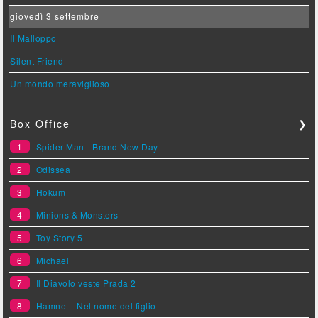
giovedì 3 settembre
Il Malloppo
Silent Friend
Un mondo meraviglioso
Box Office
❯
1
Spider-Man - Brand New Day
2
Odissea
3
Hokum
4
Minions & Monsters
5
Toy Story 5
6
Michael
7
Il Diavolo veste Prada 2
8
Hamnet - Nel nome del figlio