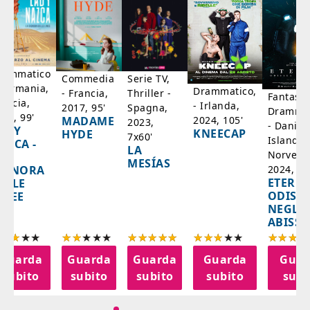
rammatico
Serie TV,
Commedia
 Germania,
Drammatico,
Thriller -
- Francia,
Fantasci
rancia,
- Irlanda,
Spagna,
2017, 95'
Drammat
025, 99'
2024, 105'
MADAME
2023,
- Danim
ADY
KNEECAP
HYDE
7x60'
Islanda,
AZCA -
LA
Norvegi
A
MESÍAS
IGNORA
2024, 10
ETERNA
ELLE
ODISS
INEE
NEGLI
ABISSI
Guarda
Guarda
Guarda
Guarda
Guar
subito
subito
subito
subito
subi