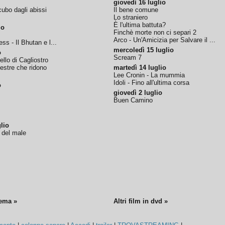
giovedì 16 luglio
ubo dagli abissi
Il bene comune
Lo straniero
È l'ultima battuta?
io
Finchè morte non ci separi 2
Arco - Un'Amicizia per Salvare il ...
ss - Il Bhutan e l...
mercoledì 15 luglio
o
Scream 7
tello di Cagliostro
nestre che ridono
martedì 14 luglio
Lee Cronin - La mummia
Idoli - Fino all'ultima corsa
o
giovedì 2 luglio
Buen Camino
lio
o del male
nema »
Altri film in dvd »