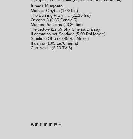
lunedì 10 agosto
Michael Clayton
(
1,00
Iris
)
The Burning Plain - ...
(
21,15
Iris
)
Ocean's 8
(
0,35
Canale 5
)
Madres Paralelas
(
23,30
Iris
)
Tre ciotole
(
22,55
Sky Cinema Drama
)
Il cammino per Santiago
(
5,00
Rai Movie
)
Stanlio e Ollio
(
20,45
Rai Movie
)
Il danno
(
1,05
La7Cinema
)
Cani sciolti
(
2,20
TV 8
)
Altri film in tv »