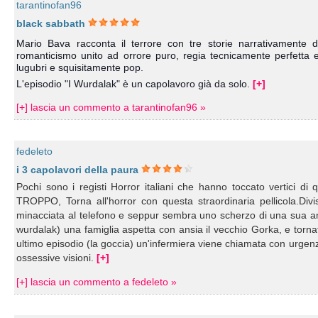
tarantinofan96
black sabbath
Mario Bava racconta il terrore con tre storie narrativamente di
romanticismo unito ad orrore puro, regia tecnicamente perfetta 
lugubri e squisitamente pop.
L'episodio "I Wurdalak" è un capolavoro già da solo.
[+]
[+] lascia un commento a tarantinofan96 »
fedeleto
i 3 capolavori della paura
Pochi sono i registi Horror italiani che hanno toccato vertici 
TROPPO, Torna all'horror con questa straordinaria pellicola.Div
minacciata al telefono e seppur sembra uno scherzo di una sua ami
wurdalak) una famiglia aspetta con ansia il vecchio Gorka, e tornat
ultimo episodio (la goccia) un'infermiera viene chiamata con urgenz
ossessive visioni.
[+]
[+] lascia un commento a fedeleto »