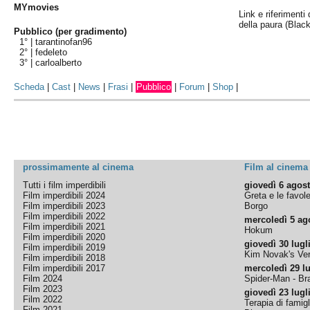
MYmovies
Link e riferimenti d
della paura (Blac
Pubblico (per gradimento)
1° |
tarantinofan96
2° |
fedeleto
3° |
carloalberto
Scheda
|
Cast
|
News
|
Frasi
|
Pubblico
|
Forum
|
Shop
|
prossimamente al cinema
Film al cinema
Tutti i film imperdibili
giovedì 6 agos
Film imperdibili 2024
Greta e le favol
Film imperdibili 2023
Borgo
Film imperdibili 2022
mercoledì 5 ag
Film imperdibili 2021
Hokum
Film imperdibili 2020
giovedì 30 lugl
Film imperdibili 2019
Kim Novak's Ver
Film imperdibili 2018
Film imperdibili 2017
mercoledì 29 lu
Film 2024
Spider-Man - B
Film 2023
giovedì 23 lugl
Film 2022
Terapia di famigl
Film 2021