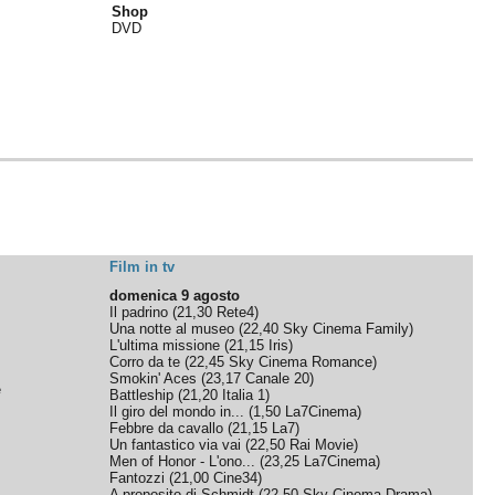
Shop
DVD
Film in tv
domenica 9 agosto
Il padrino
(
21,30
Rete4
)
Una notte al museo
(
22,40
Sky Cinema Family
)
L'ultima missione
(
21,15
Iris
)
Corro da te
(
22,45
Sky Cinema Romance
)
Smokin' Aces
(
23,17
Canale 20
)
e
Battleship
(
21,20
Italia 1
)
Il giro del mondo in...
(
1,50
La7Cinema
)
Febbre da cavallo
(
21,15
La7
)
Un fantastico via vai
(
22,50
Rai Movie
)
Men of Honor - L'ono...
(
23,25
La7Cinema
)
Fantozzi
(
21,00
Cine34
)
A proposito di Schmidt
(
22,50
Sky Cinema Drama
)