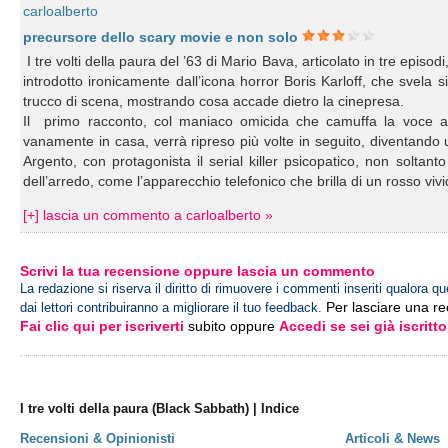
carloalberto
precursore dello scary movie e non solo
I tre volti della paura del ’63 di Mario Bava, articolato in tre episo
introdotto ironicamente dall’icona horror Boris Karloff, che svela
trucco di scena, mostrando cosa accade dietro la cinepresa.
Il primo racconto, col maniaco omicida che camuffa la voce al 
vanamente in casa, verrà ripreso più volte in seguito, diventando un t
Argento, con protagonista il serial killer psicopatico, non soltant
dell’arredo, come l’apparecchio telefonico che brilla di un rosso vi
[+] lascia un commento a carloalberto »
Scrivi la tua recensione oppure lascia un commento
La redazione si riserva il diritto di rimuovere i commenti inseriti qualora qu
Per lasciare una r
dai lettori contribuiranno a migliorare il tuo feedback.
Fai clic qui per iscriverti
subito oppure
Accedi se sei già iscritto
I tre volti della paura (Black Sabbath) | Indice
Recensioni & Opinionisti
Articoli & News