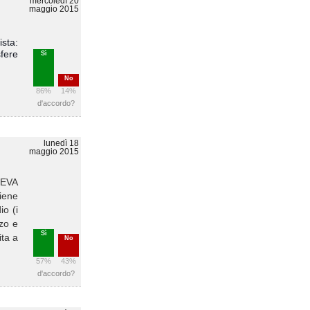
mercoledì 20
maggio 2015
sta:
fere
Sì
No
86%
14%
d'accordo?
lunedì 18
maggio 2015
PEVA
iene
io (i
rzo e
Sì
ita a
No
57%
43%
d'accordo?