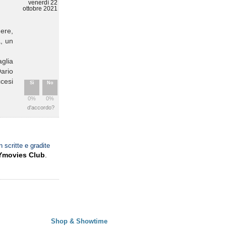
venerdì 22
ottobre 2021
nere,
a, un
glia
Dario
ccesi
Sì
No
0%
0%
d'accordo?
n scritte e gradite
Ymovies Club
.
Shop & Showtime