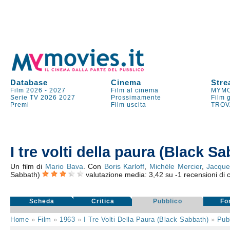
Database
Cinema
Stre
Film 2026
-
2027
Film al cinema
MYMO
Serie TV
2026
2027
Prossimamente
Film 
Premi
Film uscita
TROV
I tre volti della paura (Black S
Un film di
Mario Bava
. Con
Boris Karloff
,
Michèle Mercier
,
Jacque
Sabbath)
valutazione media:
3,42
su
-1
recensioni di c
Scheda
Critica
Pubblico
Fo
Home
»
Film
»
1963
»
I Tre Volti Della Paura (Black Sabbath)
»
Pub