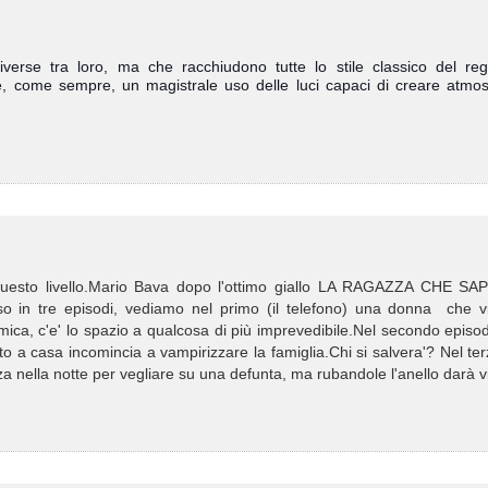
verse tra loro, ma che racchiudono tutte lo stile classico del regi
e, come sempre, un magistrale uso delle luci capaci di creare atmos
di questo livello.Mario Bava dopo l'ottimo giallo LA RAGAZZA CHE SA
iso in tre episodi, vediamo nel primo (il telefono) una donna che v
ca, c'e' lo spazio a qualcosa di più imprevedibile.Nel secondo episod
o a casa incomincia a vampirizzare la famiglia.Chi si salvera'? Nel te
a nella notte per vegliare su una defunta, ma rubandole l'anello darà v