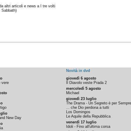
a altri articoli e news a I tre volti
k Sabbath)
Novità in dvd
to
giovedì 6 agosto
e vere
Il Diavolo veste Prada 2
mercoledì 5 agosto
osto
Michael
giovedì 23 luglio
io
The Drama - Un Segreto è per Sempr
tigo
... che Dio perdona a tutti
Los Domingos
glio
Le Aquile della Repubblica
rand New Day
venerdì 17 luglio
io
Idoli - Fino all'ultima corsa
ia