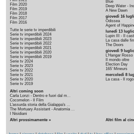
Blue
Film 2020
Deep Water - Inc
Film 2019
A New Dawn
Film 2018
giovedì 16 lugl
Film 2017
Odissea
Film 2016
Agent of Happine
Tutte le serie tv imperdibili
lunedì 13 lugli
Serie tv imperdibili 2024
Lupin III - Il cas
Serie tv imperdibili 2023
La casa dalle fi
Serie tv imperdibili 2022
The Doors
Serie tv imperdibili 2021
giovedì 9 lugli
Serie tv imperdibili 2020
L'Hangar Rosso
Serie tv imperdibili 2019
Il mondo oltre
Serie tv 2024
Election Day
Serie tv 2023
165' Mineurs
Serie tv 2022
Serie tv 2021
mercoledì 8 lug
Serie tv 2020
La casa - Il rog
Serie tv 2019
Altri coming soon
Carla Lonzi - Dentro e fuori dal m...
Cocomelon - Il Film
L'assurda storia della Gialappa's ...
The Mortuary Assistant - Anatomia ...
I Nisidiani
Altri prossimamente »
Altri film al ci