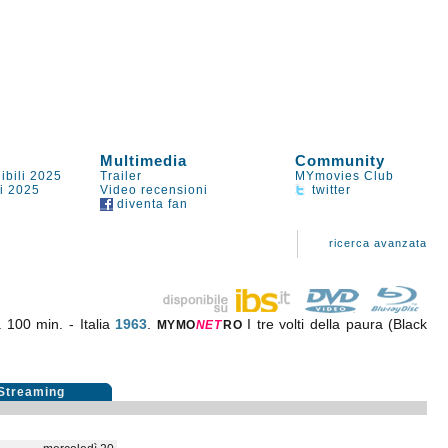
Multimedia
Community
ibili 2025
Trailer
MYmovies Club
li 2025
Video recensioni
twitter
diventa fan
ricerca avanzata
 100 min. - Italia
1963
.
I tre volti della paura (Black
MYMO
NE
T
RO
Streaming