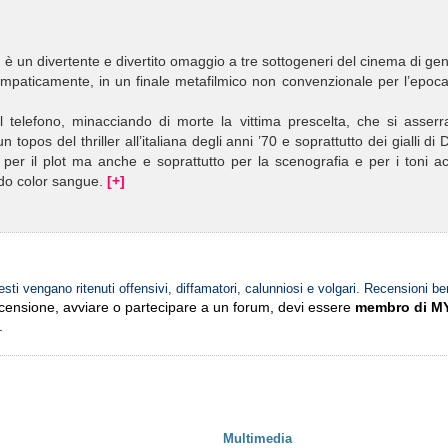
di, è un divertente e divertito omaggio a tre sottogeneri del cinema di ge
 simpaticamente, in un finale metafilmico non convenzionale per l’epoc
telefono, minacciando di morte la vittima prescelta, che si asserra
opos del thriller all’italiana degli anni ’70 e soprattutto dei gialli di 
o per il plot ma anche e soprattutto per la scenografia e per i toni a
vido color sangue.
[+]
esti vengano ritenuti offensivi, diffamatori, calunniosi e volgari. Recensioni be
ecensione, avviare o partecipare a un forum, devi essere
membro di M
.
Multimedia