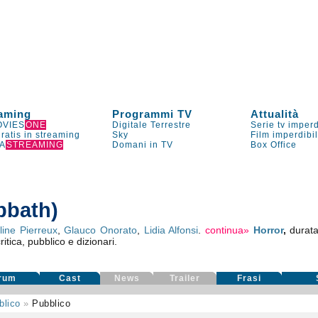
aming
Programmi TV
Attualità
VIES
ONE
Digitale Terrestre
Serie tv imperd
gratis in streaming
Sky
Film imperdibi
A
STREAMING
Domani in TV
Box Office
abbath)
line Pierreux
,
Glauco Onorato
,
Lidia Alfonsi
.
continua»
Horror
,
durata
ritica, pubblico e dizionari.
rum
Cast
News
Trailer
Frasi
blico
»
Pubblico