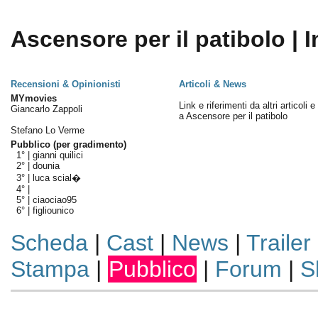
Ascensore per il patibolo | I
Recensioni & Opinionisti
Articoli & News
MYmovies
Link e riferimenti da altri articoli 
Giancarlo Zappoli
a Ascensore per il patibolo
Stefano Lo Verme
Pubblico (per gradimento)
1° |
gianni quilici
2° |
dounia
3° |
luca scial�
4° |
5° |
ciaociao95
6° |
figliounico
Scheda
|
Cast
|
News
|
Trailer
Stampa
|
Pubblico
|
Forum
|
S