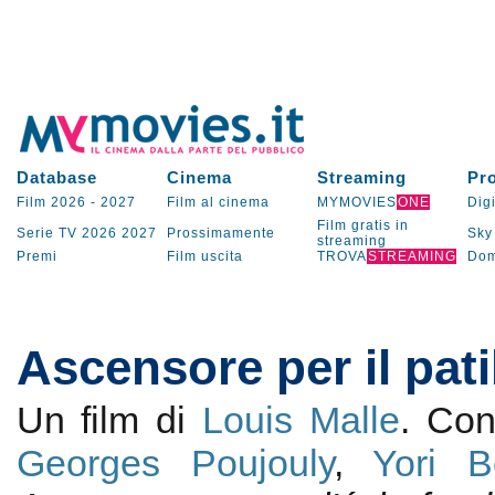
Database
Cinema
Streaming
Pr
Film 2026
-
2027
Film al cinema
MYMOVIES
ONE
Digi
Film gratis in
Serie TV
2026
2027
Prossimamente
Sky
streaming
Premi
Film uscita
TROVA
STREAMING
Dom
Ascensore per il pat
Un film di
Louis Malle
. Co
Georges Poujouly
,
Yori B