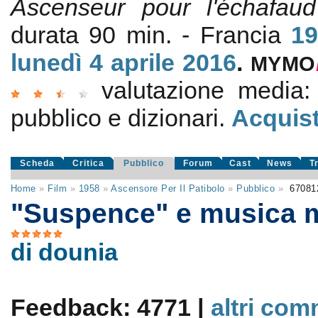
Ascenseur pour l'échafaud
durata 90 min. - Francia
1
lunedì 4
aprile 2016
.
MYMO
valutazione media
pubblico e dizionari.
Acquist
Scheda
Critica
Pubblico
Forum
Cast
News
T
Home
»
Film
»
1958
»
Ascensore Per Il Patibolo
»
Pubblico
»
6708
"Suspence" e musica m
di dounia
Feedback: 4771 |
altri com