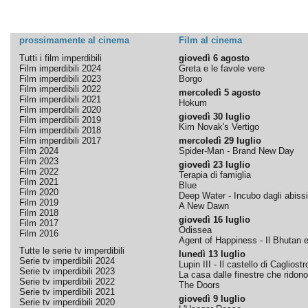
prossimamente al cinema
Film al cinema
Tutti i film imperdibili
giovedì 6 agosto
Film imperdibili 2024
Greta e le favole vere
Film imperdibili 2023
Borgo
Film imperdibili 2022
mercoledì 5 agosto
Film imperdibili 2021
Hokum
Film imperdibili 2020
giovedì 30 luglio
Film imperdibili 2019
Kim Novak's Vertigo
Film imperdibili 2018
Film imperdibili 2017
mercoledì 29 luglio
Film 2024
Spider-Man - Brand New Day
Film 2023
giovedì 23 luglio
Film 2022
Terapia di famiglia
Film 2021
Blue
Film 2020
Deep Water - Incubo dagli abissi
Film 2019
A New Dawn
Film 2018
giovedì 16 luglio
Film 2017
Odissea
Film 2016
Agent of Happiness - Il Bhutan e 
Tutte le serie tv imperdibili
lunedì 13 luglio
Serie tv imperdibili 2024
Lupin III - Il castello di Cagliostr
Serie tv imperdibili 2023
La casa dalle finestre che ridono
Serie tv imperdibili 2022
The Doors
Serie tv imperdibili 2021
giovedì 9 luglio
Serie tv imperdibili 2020