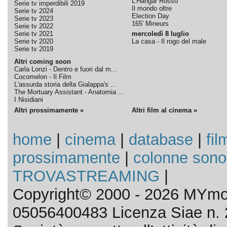
L'Hangar Rosso
Serie tv imperdibili 2019
Il mondo oltre
Serie tv 2024
Election Day
Serie tv 2023
165' Mineurs
Serie tv 2022
Serie tv 2021
mercoledì 8 luglio
Serie tv 2020
La casa - Il rogo del male
Serie tv 2019
Altri coming soon
Carla Lonzi - Dentro e fuori dal m...
Cocomelon - Il Film
L'assurda storia della Gialappa's ...
The Mortuary Assistant - Anatomia ...
I Nisidiani
Altri prossimamente »
Altri film al cinema »
home
|
cinema
|
database
|
fil
prossimamente
|
colonne sono
TROVASTREAMING
|
Copyright© 2000 - 2026 MYmov
05056400483 Licenza Siae n. 