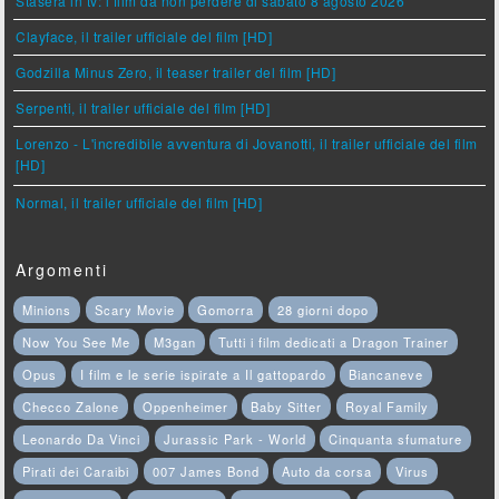
Stasera in tv: i film da non perdere di sabato 8 agosto 2026
Clayface, il trailer ufficiale del film [HD]
Godzilla Minus Zero, il teaser trailer del film [HD]
Serpenti, il trailer ufficiale del film [HD]
Lorenzo - L'incredibile avventura di Jovanotti, il trailer ufficiale del film
[HD]
Normal, il trailer ufficiale del film [HD]
Argomenti
Minions
Scary Movie
Gomorra
28 giorni dopo
Now You See Me
M3gan
Tutti i film dedicati a Dragon Trainer
Opus
I film e le serie ispirate a Il gattopardo
Biancaneve
Checco Zalone
Oppenheimer
Baby Sitter
Royal Family
Leonardo Da Vinci
Jurassic Park - World
Cinquanta sfumature
Pirati dei Caraibi
007 James Bond
Auto da corsa
Virus