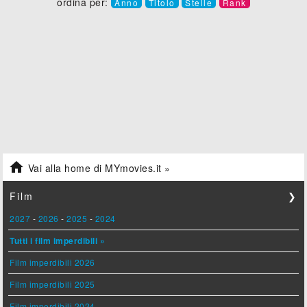
ordina per:
Anno
Titolo
Stelle
Rank

Vai alla home di MYmovies.it »
Film
❯
2027
-
2026
-
2025
-
2024
Tutti i film imperdibili »
Film imperdibili 2026
Film imperdibili 2025
Film imperdibili 2024