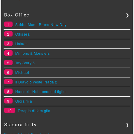
Box Office
❯
1
Spider-Man - Brand New Day
2
Odissea
3
Hokum
4
Minions & Monsters
5
Toy Story 5
6
Michael
7
Il Diavolo veste Prada 2
8
Hamnet - Nel nome del figlio
9
Gioia mia
10
Terapia di famiglia
Stasera in Tv
❯