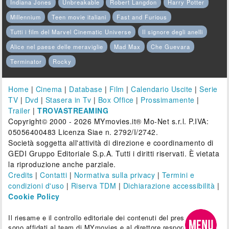
Indiana Jones
Unbreakable
Robert Langdon
Harry Potter
Millennium
Teen movie italiani
Fast and Furious
Tutti i film del Marvel Cinematic Universe
Il signore degli anelli
Alice nel paese delle meraviglie
Mad Max
Che Guevara
Terminator
Rocky
Home
|
Cinema
|
Database
|
Film
|
Calendario Uscite
|
Serie
TV
|
Dvd
|
Stasera in Tv
|
Box Office
|
Prossimamente
|
Trailer
|
TROVASTREAMING
Copyright© 2000 - 2026 MYmovies.it® Mo-Net s.r.l. P.IVA:
05056400483 Licenza Siae n. 2792/I/2742.
Società soggetta all'attività di direzione e coordinamento di
GEDI Gruppo Editoriale S.p.A. Tutti i diritti riservati. È vietata
la riproduzione anche parziale.
Credits
|
Contatti
|
Normativa sulla privacy
|
Termini e
condizioni d'uso
|
Riserva TDM
|
Dichiarazione accessibilità
|
Cookie Policy
Il riesame e il controllo editoriale dei contenuti del presente sito
sono affidati al team di MYmovies e al direttore responsabile.