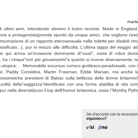
marte
li ultimi anni, intendendo almeno il lustro recente. Made in Englan
ore e protagonista)prende spunto da cinque amici, che vogliono rived
a consumazione di un rapporto eterosessuale nella toilette per disabili r
ificato...), pur in mezzo alle difficoltà, L'ultima tappa del viaggio att
 qui arriva un'invasione dominante di"vuoti", ossia di robot domin
tte, tra i cinque"non più giovanissimi"e quanto si muove diversamente, 
anti-utopica... Memorabile excursus comico-grottesco-paradossale, con
ick Frost, Paddy Considine, Martin Freeman, Eddie Marsan, ma anche
essimisiche previsioni di Balzac sulla bellezza delle donne britanniche
urdità della"saggezza"identificata con una forma stabilita di vita com
ur nella diversità)con il top delll'humor britannica, ossia i"Monthy Pyth
Sei d'accordo con la recension
elgatoloco?