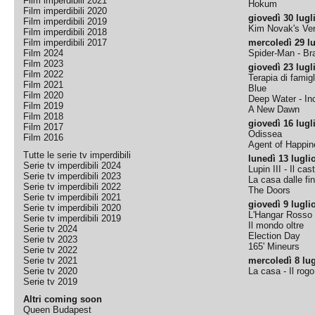
Film imperdibili 2021
Hokum
Film imperdibili 2020
giovedì 30 lugl
Film imperdibili 2019
Kim Novak's Ver
Film imperdibili 2018
Film imperdibili 2017
mercoledì 29 lu
Film 2024
Spider-Man - B
Film 2023
giovedì 23 lugl
Film 2022
Terapia di famigl
Film 2021
Blue
Film 2020
Deep Water - Inc
Film 2019
A New Dawn
Film 2018
giovedì 16 lugl
Film 2017
Odissea
Film 2016
Agent of Happine
Tutte le serie tv imperdibili
lunedì 13 lugli
Serie tv imperdibili 2024
Lupin III - Il cas
Serie tv imperdibili 2023
La casa dalle fi
Serie tv imperdibili 2022
The Doors
Serie tv imperdibili 2021
giovedì 9 lugli
Serie tv imperdibili 2020
L'Hangar Rosso
Serie tv imperdibili 2019
Il mondo oltre
Serie tv 2024
Election Day
Serie tv 2023
165' Mineurs
Serie tv 2022
Serie tv 2021
mercoledì 8 lug
Serie tv 2020
La casa - Il rog
Serie tv 2019
Altri coming soon
Queen Budapest