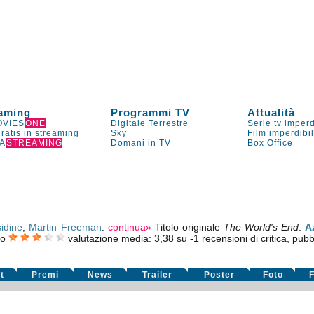
aming
Programmi TV
Attualità
VIES
ONE
Digitale Terrestre
Serie tv imperd
gratis in streaming
Sky
Film imperdibi
A
STREAMING
Domani in TV
Box Office
idine
,
Martin Freeman
.
continua»
Titolo originale
The World's End
.
A
do
valutazione media:
3,38
su
-1
recensioni di critica, pubb
t
Premi
News
Trailer
Poster
Foto
F