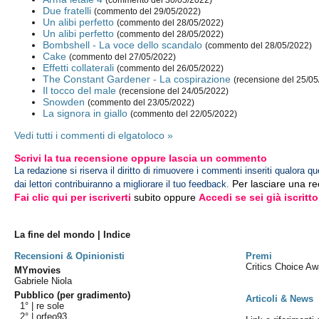
(commento del 30/05/2022)
Due fratelli
(commento del 29/05/2022)
Un alibi perfetto
(commento del 28/05/2022)
Un alibi perfetto
(commento del 28/05/2022)
Bombshell - La voce dello scandalo
(commento del 28/05/2022)
Cake
(commento del 27/05/2022)
Effetti collaterali
(commento del 26/05/2022)
The Constant Gardener - La cospirazione
(recensione del 25/05
Il tocco del male
(recensione del 24/05/2022)
Snowden
(commento del 23/05/2022)
La signora in giallo
(commento del 22/05/2022)
Vedi tutti i commenti di elgatoloco »
Scrivi la tua recensione oppure lascia un commento
La redazione si riserva il diritto di rimuovere i commenti inseriti qualora qu
Per lasciare una r
dai lettori contribuiranno a migliorare il tuo feedback.
Fai clic qui per iscriverti
subito oppure
Accedi se sei già iscritto
La fine del mondo | Indice
Recensioni & Opinionisti
Premi
Critics Choice A
MYmovies
Gabriele Niola
Pubblico (per gradimento)
Articoli & News
1° |
re sole
2° |
orfeo93