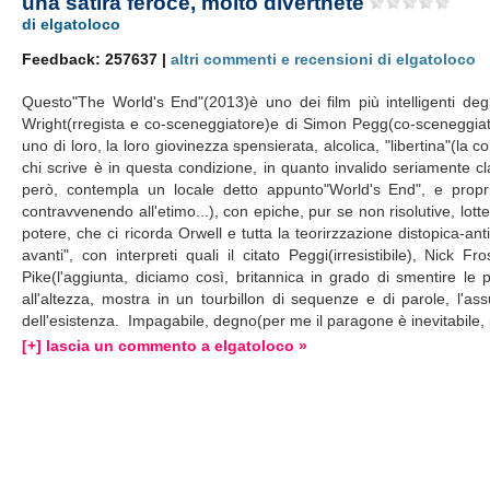
una satira feroce, molto divertnete
di elgatoloco
Feedback: 257637 |
altri commenti e recensioni di elgatoloco
Questo"The World's End"(2013)è uno dei film più intelligenti deg
Wright(rregista e co-sceneggiatore)e di Simon Pegg(co-sceneggiat
uno di loro, la loro giovinezza spensierata, alcolica, "libertina"(l
chi scrive è in questa condizione, in quanto invalido seriamente class
però, contempla un locale detto appunto"World's End", e proprio
contravvenendo all'etimo...), con epiche, pur se non risolutive, lo
potere, che ci ricorda Orwell e tutta la teorirzzazione distopica-
avanti", con interpreti quali il citato Peggi(irresistibile), N
Pike(l'aggiunta, diciamo così, britannica in grado di smentire le p
all'altezza, mostra in un tourbillon di sequenze e di parole, l'ass
dell'esistenza. Impagabile, degno(per me il paragone è inevitabile, p
[+] lascia un commento a elgatoloco »