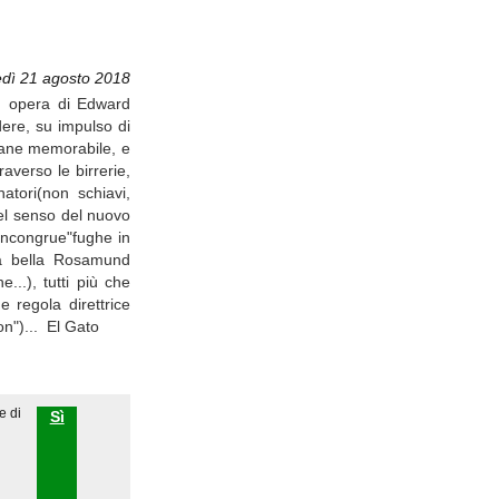
dì 21 agosto 2018
d, opera di Edward
ere, su impulso di
imane memorabile, e
raverso le birrerie,
atori(non schiavi,
nel senso del nuovo
 incongrue"fughe in
 la bella Rosamund
...), tutti più che
e regola direttrice
on")... El Gato
e di
Sì