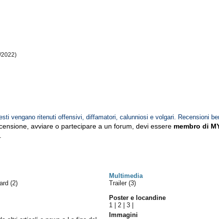
/2022)
esti vengano ritenuti offensivi, diffamatori, calunniosi e volgari. Recensioni be
ecensione, avviare o partecipare a un forum, devi essere
membro di M
.
Multimedia
ward
(2)
Trailer (3)
Poster e locandine
1
|
2
|
3
|
Immagini