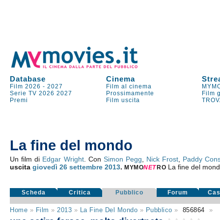
Database
Cinema
Stre
Film 2026
-
2027
Film al cinema
MYMO
Serie TV
2026
2027
Prossimamente
Film 
Premi
Film uscita
TROV
La fine del mondo
Un film di
Edgar Wright
. Con
Simon Pegg
,
Nick Frost
,
Paddy Cons
uscita
giovedì 26
settembre 2013
.
La fine del mon
MYMO
NE
T
RO
Scheda
Critica
Pubblico
Forum
Cas
Home
»
Film
»
2013
»
La Fine Del Mondo
»
Pubblico
»
856864
»