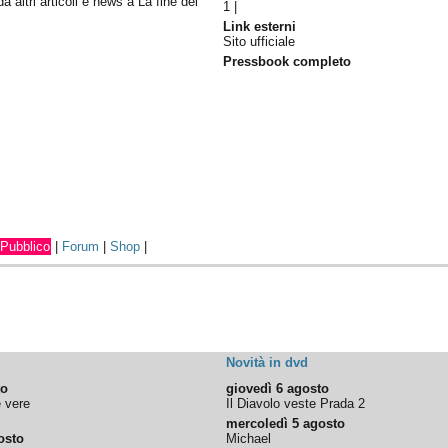
da altri articoli e news a La fine del
1
|
Link esterni
Sito ufficiale
Pressbook completo
Pubblico
|
Forum
|
Shop
|
Novità in dvd
to
giovedì 6 agosto
e vere
Il Diavolo veste Prada 2
mercoledì 5 agosto
osto
Michael