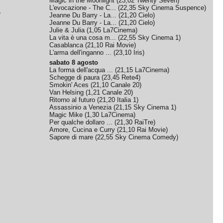
Magic in the Moonlight
(
23,02
Twenty Seven
)
L'evocazione - The C...
(
22,35
Sky Cinema Suspence
)
e
Jeanne Du Barry - La...
(
21,20
Cielo
)
Jeanne Du Barry - La...
(
21,20
Cielo
)
Julie & Julia
(
1,05
La7Cinema
)
La vita è una cosa m...
(
22,55
Sky Cinema 1
)
Casablanca
(
21,10
Rai Movie
)
L'arma dell'inganno ...
(
23,10
Iris
)
sabato 8 agosto
La forma dell'acqua ...
(
21,15
La7Cinema
)
Schegge di paura
(
23,45
Rete4
)
Smokin' Aces
(
21,10
Canale 20
)
Van Helsing
(
1,21
Canale 20
)
Ritorno al futuro
(
21,20
Italia 1
)
Assassinio a Venezia
(
21,15
Sky Cinema 1
)
Magic Mike
(
1,30
La7Cinema
)
Per qualche dollaro ...
(
21,30
RaiTre
)
Amore, Cucina e Curry
(
21,10
Rai Movie
)
Sapore di mare
(
22,55
Sky Cinema Comedy
)