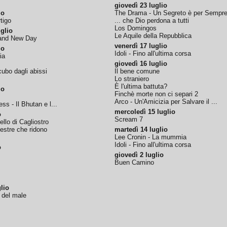
giovedì 23 luglio
io
The Drama - Un Segreto è per Sempr
tigo
... che Dio perdona a tutti
Los Domingos
glio
Le Aquile della Repubblica
rand New Day
venerdì 17 luglio
io
Idoli - Fino all'ultima corsa
ia
giovedì 16 luglio
ubo dagli abissi
Il bene comune
Lo straniero
È l'ultima battuta?
io
Finchè morte non ci separi 2
Arco - Un'Amicizia per Salvare il ...
ss - Il Bhutan e l...
mercoledì 15 luglio
o
Scream 7
tello di Cagliostro
nestre che ridono
martedì 14 luglio
Lee Cronin - La mummia
Idoli - Fino all'ultima corsa
o
giovedì 2 luglio
Buen Camino
lio
o del male