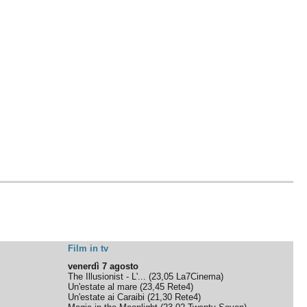
Film in tv
venerdì 7 agosto
The Illusionist - L'...
(
23,05
La7Cinema
)
Un'estate al mare
(
23,45
Rete4
)
Un'estate ai Caraibi
(
21,30
Rete4
)