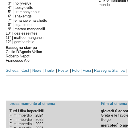
Link e riferimenti 
3° |
hollyver07
mondo
4° |
topsykretts
5° |
ultimoboyscout
6° |
snakemgs
7° |
emanuelemarchetto
8° |
elgatoloco
9° |
matteo manganelli
10° |
des esseintes
11° |
matteo manganelli
12° |
gambardella
Rassegna stampa
Giulia D'Agnolo Vallan
Roberto Nepoti
Francesco Alò
Scheda
|
Cast
|
News
|
Trailer
|
Poster
|
Foto
|
Frasi
|
Rassegna Stampa
|
prossimamente al cinema
Film al cinema
Tutti i film imperdibili
giovedì 6 agos
Film imperdibili 2024
Greta e le favol
Film imperdibili 2023
Borgo
Film imperdibili 2022
mercoledì 5 ag