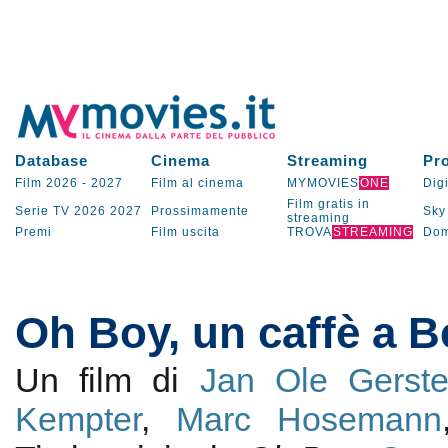
Database
Cinema
Streaming
Pr
Film 2026
-
2027
Film al cinema
MYMOVIES
ONE
Digi
Film gratis in
Serie TV
2026
2027
Prossimamente
Sky
streaming
Premi
Film uscita
TROVA
STREAMING
Dom
Oh Boy, un caffè a B
Un film di
Jan Ole Gerste
Kempter
,
Marc Hosemann