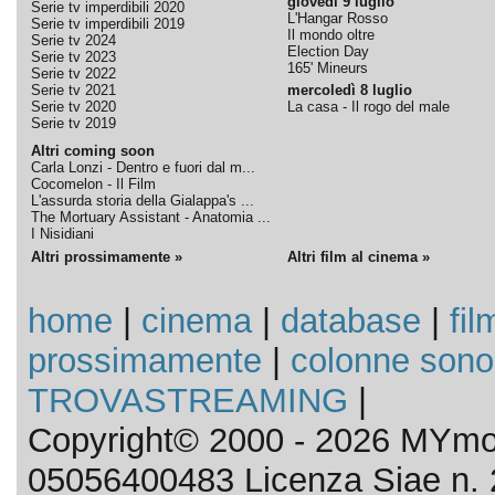
giovedì 9 luglio
Serie tv imperdibili 2020
L'Hangar Rosso
Serie tv imperdibili 2019
Il mondo oltre
Serie tv 2024
Election Day
Serie tv 2023
165' Mineurs
Serie tv 2022
Serie tv 2021
mercoledì 8 luglio
Serie tv 2020
La casa - Il rogo del male
Serie tv 2019
Altri coming soon
Carla Lonzi - Dentro e fuori dal m...
Cocomelon - Il Film
L'assurda storia della Gialappa's ...
The Mortuary Assistant - Anatomia ...
I Nisidiani
Altri prossimamente »
Altri film al cinema »
home
|
cinema
|
database
|
fil
prossimamente
|
colonne sono
TROVASTREAMING
|
Copyright© 2000 - 2026 MYmov
05056400483 Licenza Siae n. 