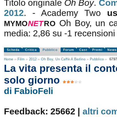
Titolo originale
Oh Boy
.
Com
2012
. - Academy Two
u
Oh Boy, un ca
MYMO
NE
T
RO
media:
2,86
su
-1
recensioni d
Scheda
Critica
Pubblico
Forum
Cast
Premi
News
Home
»
Film
»
2012
»
Oh Boy, Un Caffè A Berlino
»
Pubblico
»
679
La vita presenta il cont
solo giorno
di FabioFeli
Feedback: 25662 |
altri co