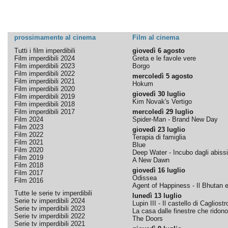
prossimamente al cinema
Film al cinema
Tutti i film imperdibili
giovedì 6 agosto
Film imperdibili 2024
Greta e le favole vere
Film imperdibili 2023
Borgo
Film imperdibili 2022
mercoledì 5 agosto
Film imperdibili 2021
Hokum
Film imperdibili 2020
giovedì 30 luglio
Film imperdibili 2019
Kim Novak's Vertigo
Film imperdibili 2018
Film imperdibili 2017
mercoledì 29 luglio
Film 2024
Spider-Man - Brand New Day
Film 2023
giovedì 23 luglio
Film 2022
Terapia di famiglia
Film 2021
Blue
Film 2020
Deep Water - Incubo dagli abissi
Film 2019
A New Dawn
Film 2018
giovedì 16 luglio
Film 2017
Odissea
Film 2016
Agent of Happiness - Il Bhutan e 
Tutte le serie tv imperdibili
lunedì 13 luglio
Serie tv imperdibili 2024
Lupin III - Il castello di Cagliostr
Serie tv imperdibili 2023
La casa dalle finestre che ridono
Serie tv imperdibili 2022
The Doors
Serie tv imperdibili 2021