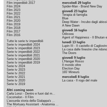
Film imperdibili 2017
mercoledì 29 luglio
Film 2024
Spider-Man - Brand New Day
Film 2023
giovedì 23 luglio
Film 2022
Terapia di famiglia
Film 2021
Blue
Film 2020
Deep Water - Incubo dagli abissi
Film 2019
A New Dawn
Film 2018
giovedì 16 luglio
Film 2017
Odissea
Film 2016
Agent of Happiness - Il Bhutan e 
Tutte le serie tv imperdibili
lunedì 13 luglio
Serie tv imperdibili 2024
Lupin III - Il castello di Cagliostr
Serie tv imperdibili 2023
La casa dalle finestre che ridono
Serie tv imperdibili 2022
The Doors
Serie tv imperdibili 2021
giovedì 9 luglio
Serie tv imperdibili 2020
L'Hangar Rosso
Serie tv imperdibili 2019
Il mondo oltre
Serie tv 2024
Election Day
Serie tv 2023
165' Mineurs
Serie tv 2022
Serie tv 2021
mercoledì 8 luglio
Serie tv 2020
La casa - Il rogo del male
Serie tv 2019
Altri coming soon
Carla Lonzi - Dentro e fuori dal m...
Cocomelon - Il Film
L'assurda storia della Gialappa's ...
The Mortuary Assistant - Anatomia ...