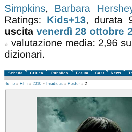
Simpkins
,
Barbara Hershe
Ratings:
Kids+13
, durata
uscita
venerdì 28
ottobre 
valutazione media:
2,96
s
dizionari.
Scheda
Critica
Pubblico
Forum
Cast
News
T
Home
»
Film
»
2010
»
Insidious
»
Poster
»
2