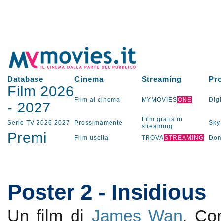
Database
Cinema
Streaming
Pr
Film 2026
Film al cinema
MYMOVIES
ONE
Digi
-
2027
Film gratis in
Serie TV
2026
2027
Prossimamente
Sky
streaming
Premi
Film uscita
TROVA
STREAMING
Dom
Poster 2 - Insidious
Un film di
James Wan
. C