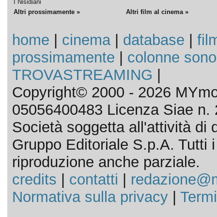
I Nisidiani
Altri prossimamente »
Altri film al cinema »
home
|
cinema
|
database
|
fil
prossimamente
|
colonne sono
TROVASTREAMING
|
Copyright© 2000 - 2026 MYmov
05056400483 Licenza Siae n. 
Società soggetta all'attività d
Gruppo Editoriale S.p.A. Tutti i d
riproduzione anche parziale.
credits
|
contatti
|
redazione@m
Normativa sulla privacy
|
Termi