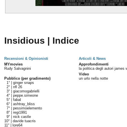
Insidious | Indice
Recensioni & Opinionisti
Articoli & News
MYmovies
Approfondimenti
Rudy Salvagnini
la politica degli autori james
Video
Pubblico (per gradimento)
un urlo nella notte
1° |
ginger snaps
2° |
nfl 26
3° |
giacomogabrielli
4° |
peppe.simeone
5° |
fabal
6° |
ashtray_bliss
7° |
pessimoelemento
8° |
regi1991
9° |
nick castle
10° |
davide tuacris
11° |
lore64