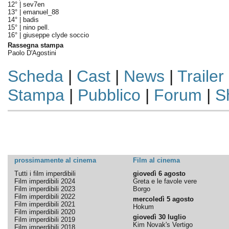
12° |
sev7en
13° |
emanuel_88
14° |
badis
15° |
nino pell.
16° |
giuseppe clyde soccio
Rassegna stampa
Paolo D'Agostini
Scheda
|
Cast
|
News
|
Trailer
Stampa
|
Pubblico
|
Forum
|
S
prossimamente al cinema
Film al cinema
Tutti i film imperdibili
giovedì 6 agosto
Film imperdibili 2024
Greta e le favole vere
Film imperdibili 2023
Borgo
Film imperdibili 2022
mercoledì 5 agosto
Film imperdibili 2021
Hokum
Film imperdibili 2020
giovedì 30 luglio
Film imperdibili 2019
Kim Novak's Vertigo
Film imperdibili 2018