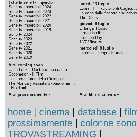
Tutte le serie tv imperdibili
lunedì 13 luglio
Serie tv imperdibili 2024
Lupin III - Il castello di Cagliostr
Serie tv imperdibili 2023
La casa dalle finestre che ridono
Serie tv imperdibili 2022
The Doors
Serie tv imperdibili 2021
giovedì 9 luglio
Serie tv imperdibili 2020
L'Hangar Rosso
Serie tv imperdibili 2019
Il mondo oltre
Serie tv 2024
Election Day
Serie tv 2023
165' Mineurs
Serie tv 2022
Serie tv 2021
mercoledì 8 luglio
Serie tv 2020
La casa - Il rogo del male
Serie tv 2019
Altri coming soon
Carla Lonzi - Dentro e fuori dal m...
Cocomelon - Il Film
L'assurda storia della Gialappa's ...
The Mortuary Assistant - Anatomia ...
I Nisidiani
Altri prossimamente »
Altri film al cinema »
home
|
cinema
|
database
|
fil
prossimamente
|
colonne sono
TROVASTREAMING
|