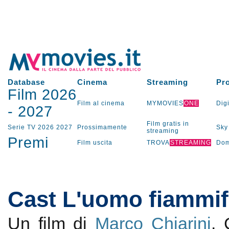
Database
Cinema
Streaming
Pr
Film 2026
Film al cinema
MYMOVIES
ONE
Digi
-
2027
Film gratis in
Serie TV
2026
2027
Prossimamente
Sky
streaming
Premi
Film uscita
TROVA
STREAMING
Dom
Cast L'uomo fiammif
Un film di
Marco Chiarini
.