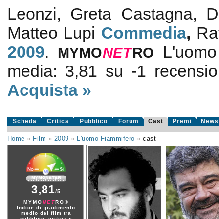
Leonzi, Greta Castagna, D
Matteo Lupi
Commedia
,
Ra
2009
.
L'uomo
MYMO
NE
T
RO
media:
3,81
su
-1
recension
Acquista »
Scheda
Critica
Pubblico
Forum
Cast
Premi
News
Home
»
Film
»
2009
»
L'uomo Fiammifero
»
cast
3,81
/5
MYMO
NET
RO®
Indice di gradimento
medio del film tra
pubblico, critica e