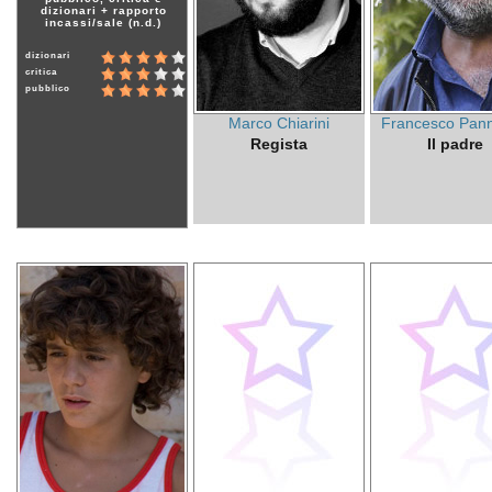
dizionari + rapporto
incassi/sale (n.d.)
dizionari
critica
pubblico
Marco Chiarini
Francesco Pann
Regista
Il padre