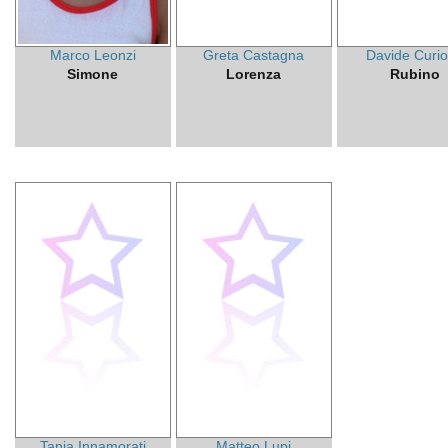
Marco Leonzi
Greta Castagna
Davide Curi
Simone
Lorenza
Rubino
Tania Innamorati
Matteo Lupi