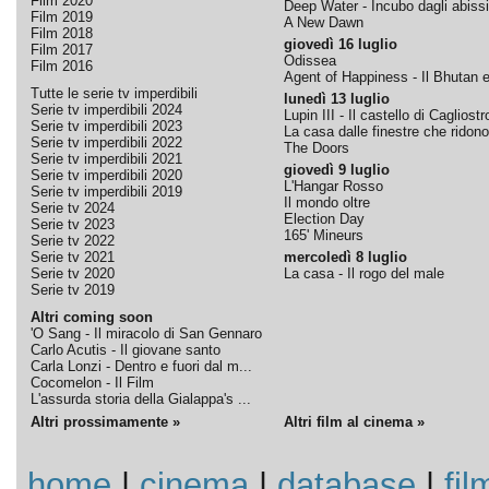
Film 2020
Deep Water - Incubo dagli abissi
Film 2019
A New Dawn
Film 2018
giovedì 16 luglio
Film 2017
Odissea
Film 2016
Agent of Happiness - Il Bhutan e 
Tutte le serie tv imperdibili
lunedì 13 luglio
Serie tv imperdibili 2024
Lupin III - Il castello di Cagliostr
Serie tv imperdibili 2023
La casa dalle finestre che ridono
Serie tv imperdibili 2022
The Doors
Serie tv imperdibili 2021
giovedì 9 luglio
Serie tv imperdibili 2020
L'Hangar Rosso
Serie tv imperdibili 2019
Il mondo oltre
Serie tv 2024
Election Day
Serie tv 2023
165' Mineurs
Serie tv 2022
Serie tv 2021
mercoledì 8 luglio
Serie tv 2020
La casa - Il rogo del male
Serie tv 2019
Altri coming soon
'O Sang - Il miracolo di San Gennaro
Carlo Acutis - Il giovane santo
Carla Lonzi - Dentro e fuori dal m...
Cocomelon - Il Film
L'assurda storia della Gialappa's ...
Altri prossimamente »
Altri film al cinema »
home
|
cinema
|
database
|
fil