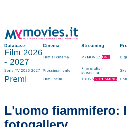
Database
Cinema
Streaming
Pr
Film 2026
Film al cinema
MYMOVIES
ONE
Digi
-
2027
Film gratis in
Serie TV
2026
2027
Prossimamente
Sky
streaming
Premi
Film uscita
TROVA
STREAMING
Dom
L'uomo fiammifero: 
fotogallery