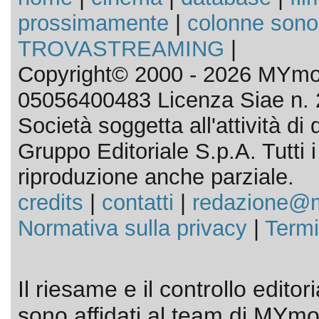
prossimamente
|
colonne sono
TROVASTREAMING
|
Copyright© 2000 - 2026 MYmov
05056400483 Licenza Siae n. 
Società soggetta all'attività d
Gruppo Editoriale S.p.A. Tutti i d
riproduzione anche parziale.
credits
|
contatti
|
redazione@m
Normativa sulla privacy
|
Termi
Il riesame e il controllo editor
sono affidati al team di MYmov