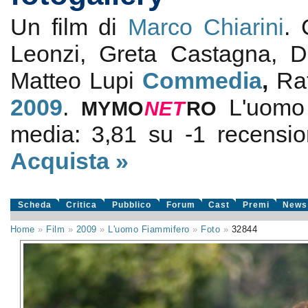
Un film di
Marco Chiarini
.
Leonzi, Greta Castagna, D
Matteo Lupi
Commedia
,
Ra
2009
.
L'uomo
MYMO
NE
T
RO
media:
3,81
su
-1
recension
Acquista »
Scheda
Critica
Pubblico
Forum
Cast
Premi
News
Home
»
Film
»
2009
»
L'uomo Fiammifero
»
Foto
»
32844