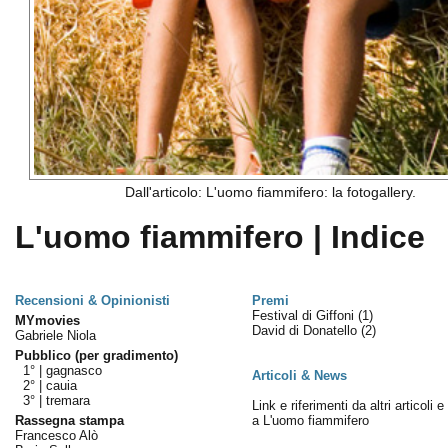
Dall'articolo: L'uomo fiammifero: la fotogallery.
L'uomo fiammifero | Indice
Recensioni & Opinionisti
Premi
Festival di Giffoni
(1)
MYmovies
David di Donatello
(2)
Gabriele Niola
Pubblico (per gradimento)
1° |
gagnasco
Articoli & News
2° |
cauia
3° |
tremara
Link e riferimenti da altri articoli 
Rassegna stampa
a L'uomo fiammifero
Francesco Alò