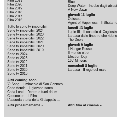
Film 2021
Blue
Film 2020
Deep Water - Incubo dagli abissi
Film 2019
A New Dawn
Film 2018
giovedì 16 luglio
Film 2017
Odissea
Film 2016
Agent of Happiness - Il Bhutan e 
Tutte le serie tv imperdibili
lunedì 13 luglio
Serie tv imperdibili 2024
Lupin III - Il castello di Cagliostr
Serie tv imperdibili 2023
La casa dalle finestre che ridono
Serie tv imperdibili 2022
The Doors
Serie tv imperdibili 2021
giovedì 9 luglio
Serie tv imperdibili 2020
L'Hangar Rosso
Serie tv imperdibili 2019
Il mondo oltre
Serie tv 2024
Election Day
Serie tv 2023
165' Mineurs
Serie tv 2022
Serie tv 2021
mercoledì 8 luglio
Serie tv 2020
La casa - Il rogo del male
Serie tv 2019
Altri coming soon
'O Sang - Il miracolo di San Gennaro
Carlo Acutis - Il giovane santo
Carla Lonzi - Dentro e fuori dal m...
Cocomelon - Il Film
L'assurda storia della Gialappa's ...
Altri prossimamente »
Altri film al cinema »