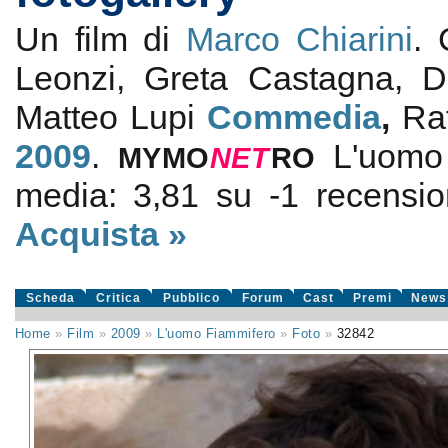
Un film di
Marco Chiarini
.
Leonzi, Greta Castagna, D
Matteo Lupi
Commedia
,
Ra
2009
.
L'uomo
MYMO
NE
T
RO
media:
3,81
su
-1
recension
Acquista »
Scheda
Critica
Pubblico
Forum
Cast
Premi
News
Home
»
Film
»
2009
»
L'uomo Fiammifero
»
Foto
»
32842