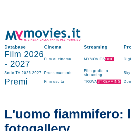
Database
Cinema
Streaming
Pr
Film 2026
Film al cinema
MYMOVIES
ONE
Digi
-
2027
Film gratis in
Serie TV
2026
2027
Prossimamente
Sky
streaming
Premi
Film uscita
TROVA
STREAMING
Dom
L'uomo fiammifero: 
fotogallery