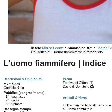
In foto
Marco Leonzi
è
Simone
nel film di
Marco Ch
Dall'articolo: L'uomo fiammifero: la fotogallery.
L'uomo fiammifero | Indice
Recensioni & Opinionisti
Premi
Festival di Giffoni
(1)
MYmovies
David di Donatello
(2)
Gabriele Niola
Pubblico (per gradimento)
1° |
gagnasco
Articoli & News
2° |
cauia
3° |
tremara
Link e riferimenti da altri articoli 
Rassegna stampa
a L'uomo fiammifero