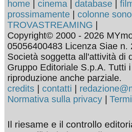
home
|
cinema
|
database
|
fil
prossimamente
|
colonne sono
TROVASTREAMING
|
Copyright© 2000 - 2026 MYmov
05056400483 Licenza Siae n. 
Società soggetta all'attività d
Gruppo Editoriale S.p.A. Tutti i d
riproduzione anche parziale.
credits
|
contatti
|
redazione@m
Normativa sulla privacy
|
Termi
Il riesame e il controllo editor