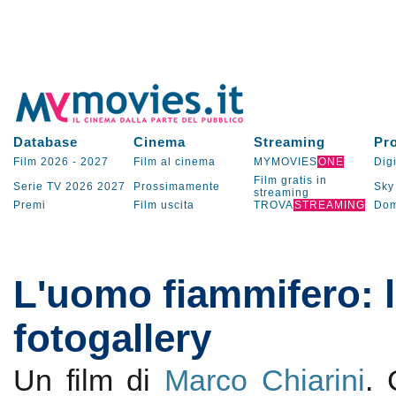
Database
Cinema
Streaming
Pr
Film 2026
-
2027
Film al cinema
MYMOVIES
ONE
Digi
Film gratis in
Serie TV
2026
2027
Prossimamente
Sky
streaming
Premi
Film uscita
TROVA
STREAMING
Dom
L'uomo fiammifero: 
fotogallery
Un film di
Marco Chiarini
.