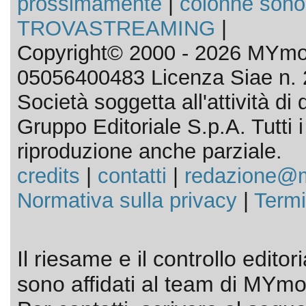
prossimamente
|
colonne sono
TROVASTREAMING
|
Copyright© 2000 - 2026 MYmov
05056400483 Licenza Siae n. 
Società soggetta all'attività d
Gruppo Editoriale S.p.A. Tutti i d
riproduzione anche parziale.
credits
|
contatti
|
redazione@m
Normativa sulla privacy
|
Termi
Il riesame e il controllo editor
sono affidati al team di MYmov