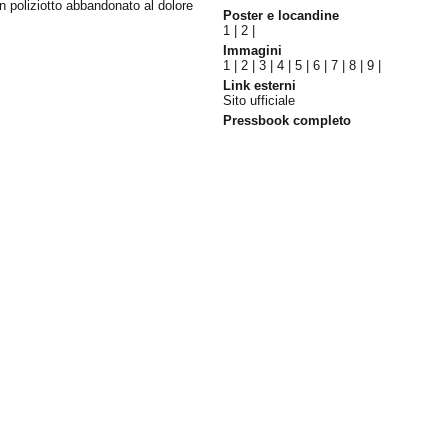
n poliziotto abbandonato al dolore
Poster e locandine
1
|
2
|
Immagini
1
|
2
|
3
|
4
|
5
|
6
|
7
|
8
|
9
|
Link esterni
Sito ufficiale
Pressbook completo