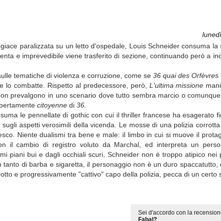
luned
e giace paralizzata su un letto d'ospedale, Louis Schneider consuma la s
iolenta e imprevedibile viene trasferito di sezione, continuando però a i
o sulle tematiche di violenza e corruzione, come se
36 quai des Orfèvres
ine lo combatte. Rispetto al predecessore, però,
L'ultima missione
manif
de non prevalgono in uno scenario dove tutto sembra marcio o comunque
 apertamente
citoyenne
di
36.
uma le pennellate di gothic con cui il thriller francese ha esagerato fi
e sugli aspetti verosimili della vicenda. Le mosse di una polizia corrott
esco. Niente dualismi tra bene e male: il limbo in cui si muove il protag
on il cambio di registro voluto da Marchal, ed interpreta un pers
mi piani bui e dagli occhiali scuri, Schneider non è troppo atipico nei 
 tanto di barba e sigaretta, il personaggio non è un duro spaccatutto, 
l corrotto e progressivamente "cattivo" capo della polizia, pecca di un cer
Sei d'accordo con la recension
Fabal?