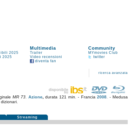
Multimedia
Community
ibili 2025
Trailer
MYmovies Club
li 2025
Video recensioni
twitter
diventa fan
ricerca avanzata
iginale
MR 73
.
Azione
,
durata 121 min. - Francia
2008
. - Medusa
 dizionari.
i
Streaming