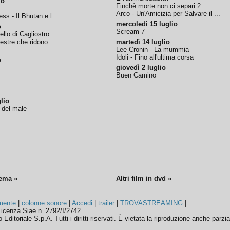
io
Finchè morte non ci separi 2
Arco - Un'Amicizia per Salvare il ...
ss - Il Bhutan e l...
mercoledì 15 luglio
o
Scream 7
tello di Cagliostro
nestre che ridono
martedì 14 luglio
Lee Cronin - La mummia
Idoli - Fino all'ultima corsa
o
giovedì 2 luglio
Buen Camino
lio
o del male
nema »
Altri film in dvd »
mente
|
colonne sonore
|
Accedi
|
trailer
|
TROVASTREAMING
|
icenza Siae n. 2792/I/2742.
ditoriale S.p.A. Tutti i diritti riservati. È vietata la riproduzione anche parzia