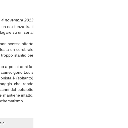
ì 4 novembre 2013
ua esistenza tra il
ndagare su un serial
non avesse offerto
esta un cerebrale
 troppo stantio per
no a pochi anni fa.
a coinvolgono Louis
onista è (soltanto)
onaggio che rende
panni del poliziotto
e mantiene intatto,
to schematismo.
e di