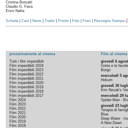
Cristina Borsatti
Claudio G. Fava
Enzo Natta
Scheda
|
Cast
|
News
|
Trailer
|
Poster
|
Foto
|
Frasi
|
Rassegna Stampa
|
prossimamente al cinema
Film al cinema
Tutti i film imperdibili
giovedì 6 agos
Film imperdibili 2024
Greta e le favol
Film imperdibili 2023
Borgo
Film imperdibili 2022
mercoledì 5 ag
Film imperdibili 2021
Hokum
Film imperdibili 2020
giovedì 30 lugl
Film imperdibili 2019
Kim Novak's Ver
Film imperdibili 2018
Film imperdibili 2017
mercoledì 29 lu
Film 2024
Spider-Man - B
Film 2023
giovedì 23 lugl
Film 2022
Terapia di famigl
Film 2021
Blue
Film 2020
Deep Water - Inc
Film 2019
A New Dawn
Film 2018