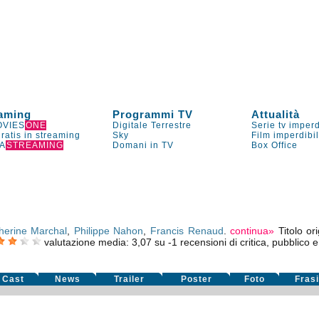
aming
Programmi TV
Attualità
VIES
ONE
Digitale Terrestre
Serie tv imperd
gratis in streaming
Sky
Film imperdibi
A
STREAMING
Domani in TV
Box Office
herine Marchal
,
Philippe Nahon
,
Francis Renaud
.
continua»
Titolo or
valutazione media:
3,07
su
-1
recensioni di critica, pubblico e
Cast
News
Trailer
Poster
Foto
Fras