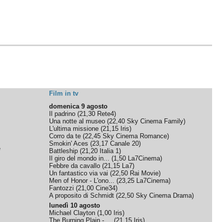
Film in tv
domenica 9 agosto
Il padrino
(
21,30
Rete4
)
Una notte al museo
(
22,40
Sky Cinema Family
)
L'ultima missione
(
21,15
Iris
)
Corro da te
(
22,45
Sky Cinema Romance
)
Smokin' Aces
(
23,17
Canale 20
)
e
Battleship
(
21,20
Italia 1
)
Il giro del mondo in...
(
1,50
La7Cinema
)
Febbre da cavallo
(
21,15
La7
)
Un fantastico via vai
(
22,50
Rai Movie
)
Men of Honor - L'ono...
(
23,25
La7Cinema
)
Fantozzi
(
21,00
Cine34
)
A proposito di Schmidt
(
22,50
Sky Cinema Drama
)
lunedì 10 agosto
Michael Clayton
(
1,00
Iris
)
The Burning Plain - ...
(
21,15
Iris
)