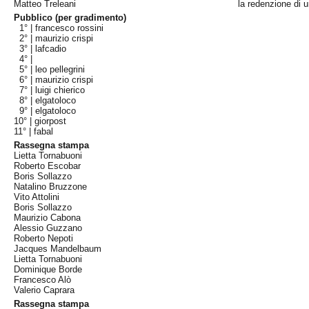
Matteo Treleani
la redenzione di u
Pubblico (per gradimento)
1° |
francesco rossini
2° |
maurizio crispi
3° |
lafcadio
4° |
5° |
leo pellegrini
6° |
maurizio crispi
7° |
luigi chierico
8° |
elgatoloco
9° |
elgatoloco
10° |
giorpost
11° |
fabal
Rassegna stampa
Lietta Tornabuoni
Roberto Escobar
Boris Sollazzo
Natalino Bruzzone
Vito Attolini
Boris Sollazzo
Maurizio Cabona
Alessio Guzzano
Roberto Nepoti
Jacques Mandelbaum
Lietta Tornabuoni
Dominique Borde
Francesco Alò
Valerio Caprara
Rassegna stampa