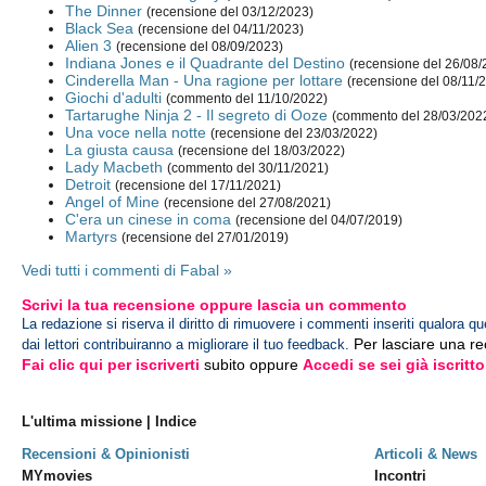
The Dinner
(recensione del 03/12/2023)
Black Sea
(recensione del 04/11/2023)
Alien 3
(recensione del 08/09/2023)
Indiana Jones e il Quadrante del Destino
(recensione del 26/08/
Cinderella Man - Una ragione per lottare
(recensione del 08/11/
Giochi d'adulti
(commento del 11/10/2022)
Tartarughe Ninja 2 - Il segreto di Ooze
(commento del 28/03/202
Una voce nella notte
(recensione del 23/03/2022)
La giusta causa
(recensione del 18/03/2022)
Lady Macbeth
(commento del 30/11/2021)
Detroit
(recensione del 17/11/2021)
Angel of Mine
(recensione del 27/08/2021)
C'era un cinese in coma
(recensione del 04/07/2019)
Martyrs
(recensione del 27/01/2019)
Vedi tutti i commenti di Fabal »
Scrivi la tua recensione oppure lascia un commento
La redazione si riserva il diritto di rimuovere i commenti inseriti qualora qu
Per lasciare una r
dai lettori contribuiranno a migliorare il tuo feedback.
Fai clic qui per iscriverti
subito oppure
Accedi se sei già iscritto
L'ultima missione | Indice
Recensioni & Opinionisti
Articoli & News
MYmovies
Incontri