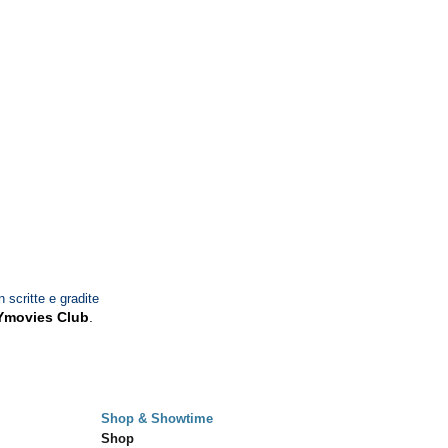
n scritte e gradite
Ymovies Club
.
Shop & Showtime
Shop