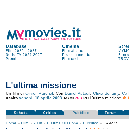
Database
Cinema
Stre
Film 2026
-
2027
Film al cinema
MYMO
Serie TV
2026
2027
Prossimamente
Film 
Premi
Film uscita
TROV
L'ultima missione
Un film di
Olivier Marchal
. Con
Daniel Auteuil
,
Olivia Bonamy
,
Cat
uscita
venerdì 18
aprile 2008
.
L'ultima missione
MYMO
NE
T
RO
Scheda
Critica
Pubblico
Forum
Home
»
Film
»
2008
»
L'ultima Missione
»
Pubblico
»
679237
»