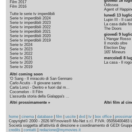
giovedì 16 lugl
Film 2017
Odissea
Film 2016
Agent of Happine
Tutte le serie tv imperdibili
lunedì 13 lugli
Serie tv imperdibili 2024
Lupin III - Il cas
Serie tv imperdibili 2023
La casa dalle fi
Serie tv imperdibili 2022
The Doors
Serie tv imperdibili 2021
giovedì 9 lugli
Serie tv imperdibili 2020
L'Hangar Rosso
Serie tv imperdibili 2019
Il mondo oltre
Serie tv 2024
Election Day
Serie tv 2023
165' Mineurs
Serie tv 2022
Serie tv 2021
mercoledì 8 lug
Serie tv 2020
La casa - Il rog
Serie tv 2019
Altri coming soon
'O Sang - Il miracolo di San Gennaro
Carlo Acutis - Il giovane santo
Carla Lonzi - Dentro e fuori dal m...
Cocomelon - Il Film
L'assurda storia della Gialappa's ...
Altri prossimamente »
Altri film al ci
home
|
cinema
|
database
|
film
|
uscite
|
dvd
|
tv
|
box office
|
prossima
Copyright© 2000 - 2026 MYmovies® Mo-Net s.r.l. P.IVA: 05056400483 L
Società soggetta all'attività di direzione e coordinamento di GEDI Gruppo E
credits
|
contatti
|
redazione@mymovies.it