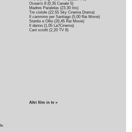
Ocean's 8
(
0,35
Canale 5
)
Madres Paralelas
(
23,30
Iris
)
Tre ciotole
(
22,55
Sky Cinema Drama
)
Il cammino per Santiago
(
5,00
Rai Movie
)
Stanlio e Ollio
(
20,45
Rai Movie
)
Il danno
(
1,05
La7Cinema
)
Cani sciolti
(
2,20
TV 8
)
Altri film in tv »
le.