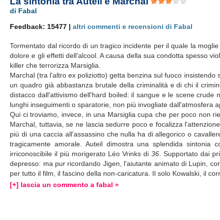
La sintonia tra Auteil e Marchal
di Fabal
Feedback: 15477 |
altri commenti e recensioni di Fabal
Tormentato dal ricordo di un tragico incidente per il quale la mogli
dolore e gli effetti dell'alcool. A causa della sua condotta spesso v
killer che terrorizza Marsiglia.
Marchal (tra l'altro ex poliziotto) getta benzina sul fuoco insistend
un quadro già abbastanza brutale della criminalità e di chi il crim
distacco dall'attivismo dell'hard boiled: il sangue e le scene cru
lunghi inseguimenti o sparatorie, non più invogliate dall'atmosfera
Qui ci troviamo, invece, in una Marsiglia cupa che per poco non ries
Marchal, tuttavia, se ne lascia sedurre poco e focalizza l'attenzion
più di una caccia all'assassino che nulla ha di allegorico o cavaller
tragicamente amorale. Auteil dimostra una splendida sintonia c
irriconoscibile il più morigerato Léo Vrinks di
36
. Supportato dai pri
depresso: ma pur ricordando Jigen, l'aiutante animato di Lupin, con
per tutto il film, il fascino della non-caricatura. Il solo Kowalski, i
[+] lascia un commento a fabal »