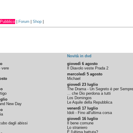
Pubblico
|
Forum
|
Shop
|
Novità in dvd
to
giovedì 6 agosto
e vere
Il Diavolo veste Prada 2
mercoledì 5 agosto
osto
Michael
giovedì 23 luglio
io
The Drama - Un Segreto è per Sempr
tigo
... che Dio perdona a tutti
Los Domingos
glio
Le Aquile della Repubblica
rand New Day
venerdì 17 luglio
io
Idoli - Fino all'ultima corsa
ia
giovedì 16 luglio
ubo dagli abissi
Il bene comune
Lo straniero
È l'ultima battuta?