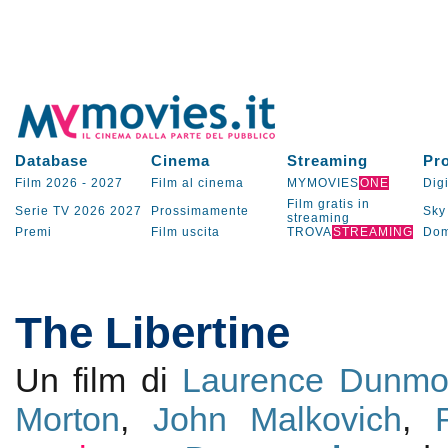
Database
Cinema
Streaming
Pr
Film 2026
-
2027
Film al cinema
MYMOVIES
ONE
Digi
Film gratis in
Serie TV
2026
2027
Prossimamente
Sky
streaming
Premi
Film uscita
TROVA
STREAMING
Dom
The Libertine
Un film di
Laurence Dunmo
Morton
,
John Malkovich
,