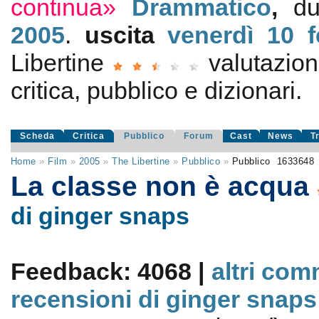
continua»
Drammatico
,
du
2005
.
uscita
venerdì 10
Libertine
valutazio
critica, pubblico e dizionari.
Scheda
Critica
Pubblico
Forum
Cast
News
T
Home
»
Film
»
2005
»
The Libertine
»
Pubblico
»
Pubblico
1633648
La classe non è acqua
di ginger snaps
Feedback: 4068 |
altri com
recensioni di ginger snaps