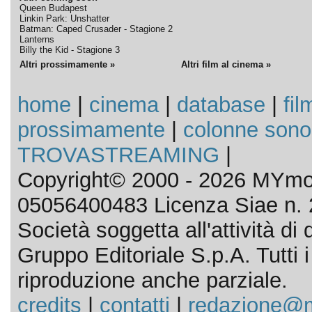
Queen Budapest
Linkin Park: Unshatter
Batman: Caped Crusader - Stagione 2
Lanterns
Billy the Kid - Stagione 3
Altri prossimamente »
Altri film al cinema »
home
|
cinema
|
database
|
fil
prossimamente
|
colonne sono
TROVASTREAMING
|
Copyright© 2000 - 2026 MYmov
05056400483 Licenza Siae n. 
Società soggetta all'attività d
Gruppo Editoriale S.p.A. Tutti i d
riproduzione anche parziale.
credits
|
contatti
|
redazione@m