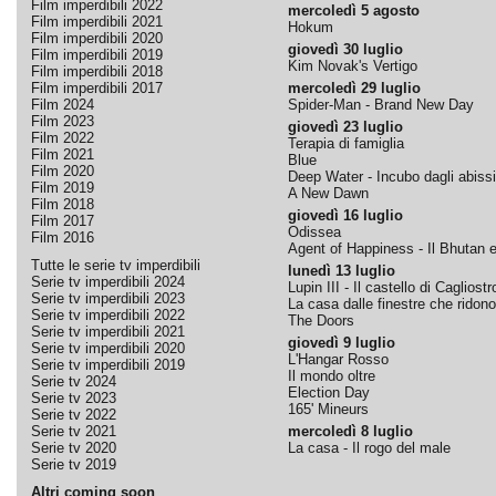
Film imperdibili 2022
mercoledì 5 agosto
Film imperdibili 2021
Hokum
Film imperdibili 2020
giovedì 30 luglio
Film imperdibili 2019
Kim Novak's Vertigo
Film imperdibili 2018
Film imperdibili 2017
mercoledì 29 luglio
Film 2024
Spider-Man - Brand New Day
Film 2023
giovedì 23 luglio
Film 2022
Terapia di famiglia
Film 2021
Blue
Film 2020
Deep Water - Incubo dagli abissi
Film 2019
A New Dawn
Film 2018
giovedì 16 luglio
Film 2017
Odissea
Film 2016
Agent of Happiness - Il Bhutan e 
Tutte le serie tv imperdibili
lunedì 13 luglio
Serie tv imperdibili 2024
Lupin III - Il castello di Cagliostr
Serie tv imperdibili 2023
La casa dalle finestre che ridono
Serie tv imperdibili 2022
The Doors
Serie tv imperdibili 2021
giovedì 9 luglio
Serie tv imperdibili 2020
L'Hangar Rosso
Serie tv imperdibili 2019
Il mondo oltre
Serie tv 2024
Election Day
Serie tv 2023
165' Mineurs
Serie tv 2022
Serie tv 2021
mercoledì 8 luglio
Serie tv 2020
La casa - Il rogo del male
Serie tv 2019
Altri coming soon