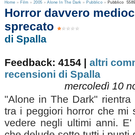
Home
»
Film
»
2005
»
Alone In The Dark
»
Pubblico
»
Pubblico
558
Horror davvero medioc
sprecato
di Spalla
Feedback: 4154 |
altri com
recensioni di Spalla
mercoledì 10 
"Alone in The Dark" rientra
tra i peggiori horror che mi 
vedere negli ultimi anni. E' 
che delude sotto tutti i punti 