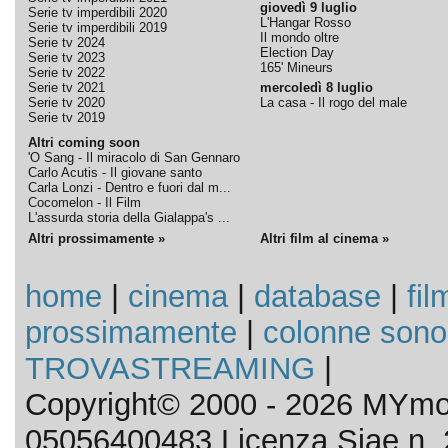
giovedì 9 luglio
Serie tv imperdibili 2020
L'Hangar Rosso
Serie tv imperdibili 2019
Il mondo oltre
Serie tv 2024
Election Day
Serie tv 2023
165' Mineurs
Serie tv 2022
Serie tv 2021
mercoledì 8 luglio
Serie tv 2020
La casa - Il rogo del male
Serie tv 2019
Altri coming soon
'O Sang - Il miracolo di San Gennaro
Carlo Acutis - Il giovane santo
Carla Lonzi - Dentro e fuori dal m...
Cocomelon - Il Film
L'assurda storia della Gialappa's ...
Altri prossimamente »
Altri film al cinema »
home
|
cinema
|
database
|
fil
prossimamente
|
colonne sono
TROVASTREAMING
|
Copyright© 2000 - 2026 MYmov
05056400483 Licenza Siae n. 