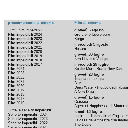
prossimamente al cinema
Film al cinema
Tutti i film imperdibili
giovedì 6 agosto
Film imperdibili 2024
Greta e le favole vere
Film imperdibili 2023
Borgo
Film imperdibili 2022
mercoledì 5 agosto
Film imperdibili 2021
Hokum
Film imperdibili 2020
giovedì 30 luglio
Film imperdibili 2019
Kim Novak's Vertigo
Film imperdibili 2018
Film imperdibili 2017
mercoledì 29 luglio
Film 2024
Spider-Man - Brand New Day
Film 2023
giovedì 23 luglio
Film 2022
Terapia di famiglia
Film 2021
Blue
Film 2020
Deep Water - Incubo dagli abissi
Film 2019
A New Dawn
Film 2018
giovedì 16 luglio
Film 2017
Odissea
Film 2016
Agent of Happiness - Il Bhutan e 
Tutte le serie tv imperdibili
lunedì 13 luglio
Serie tv imperdibili 2024
Lupin III - Il castello di Cagliostr
Serie tv imperdibili 2023
La casa dalle finestre che ridono
Serie tv imperdibili 2022
The Doors
Serie tv imperdibili 2021