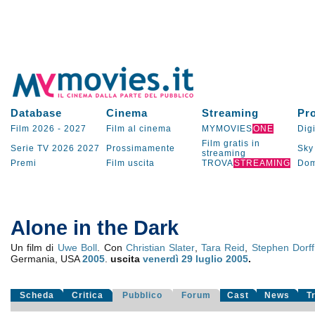
Database
Cinema
Streaming
Pr
Film 2026
-
2027
Film al cinema
MYMOVIES
ONE
Digi
Film gratis in
Serie TV
2026
2027
Prossimamente
Sky
streaming
Premi
Film uscita
TROVA
STREAMING
Dom
Alone in the Dark
Un film di
Uwe Boll
. Con
Christian Slater
,
Tara Reid
,
Stephen Dorff
Germania, USA
2005
.
uscita
venerdì 29
luglio 2005
.
Scheda
Critica
Pubblico
Forum
Cast
News
T