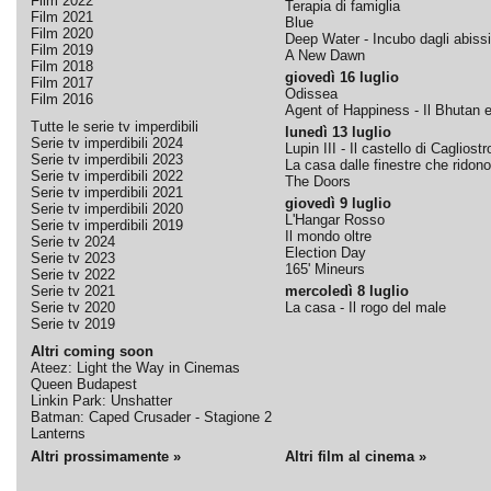
Film 2022
Terapia di famiglia
Film 2021
Blue
Film 2020
Deep Water - Incubo dagli abissi
Film 2019
A New Dawn
Film 2018
giovedì 16 luglio
Film 2017
Odissea
Film 2016
Agent of Happiness - Il Bhutan e 
Tutte le serie tv imperdibili
lunedì 13 luglio
Serie tv imperdibili 2024
Lupin III - Il castello di Cagliostr
Serie tv imperdibili 2023
La casa dalle finestre che ridono
Serie tv imperdibili 2022
The Doors
Serie tv imperdibili 2021
giovedì 9 luglio
Serie tv imperdibili 2020
L'Hangar Rosso
Serie tv imperdibili 2019
Il mondo oltre
Serie tv 2024
Election Day
Serie tv 2023
165' Mineurs
Serie tv 2022
Serie tv 2021
mercoledì 8 luglio
Serie tv 2020
La casa - Il rogo del male
Serie tv 2019
Altri coming soon
Ateez: Light the Way in Cinemas
Queen Budapest
Linkin Park: Unshatter
Batman: Caped Crusader - Stagione 2
Lanterns
Altri prossimamente »
Altri film al cinema »