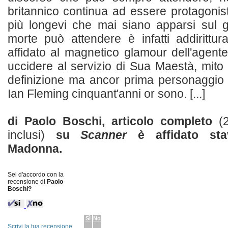
britannico continua ad essere protagonist
più longevi che mai siano apparsi sul
morte può attendere è infatti addirittura
affidato al magnetico glamour dell'agent
uccidere al servizio di Sua Maestà, mito
definizione ma ancor prima personaggio l
Ian Fleming cinquant'anni or sono. [...]
di Paolo Boschi, articolo completo
(
inclusi)
su
Scanner
è affidato stav
Madonna.
Sei d'accordo con la
recensione di
Paolo
Boschi?
Sì
No
Scrivi la tua recensione