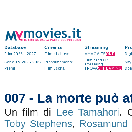
Database
Cinema
Streaming
Pr
Film 2026
-
2027
Film al cinema
MYMOVIES
ONE
Digi
Film gratis in
Serie TV
2026
2027
Prossimamente
Sky
streaming
Premi
Film uscita
TROVA
STREAMING
Dom
007 - La morte può a
Un film di
Lee Tamahori
.
Toby Stephens
,
Rosamund 