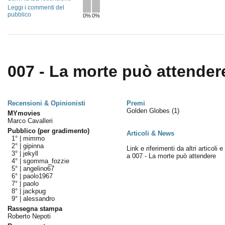
Leggi i commenti del
pubblico
0%
0%
007 - La morte può attendere
Recensioni & Opinionisti
Premi
Golden Globes
(1)
MYmovies
Marco Cavalleri
Pubblico (per gradimento)
Articoli & News
1° |
mimmo
2° |
gipinna
Link e riferimenti da altri articoli 
3° |
jekyll
a 007 - La morte può attendere
4° |
sgomma_fozzie
5° |
angelino67
6° |
paolo1967
7° |
paolo
8° |
jackpug
9° |
alessandro
Rassegna stampa
Roberto Nepoti