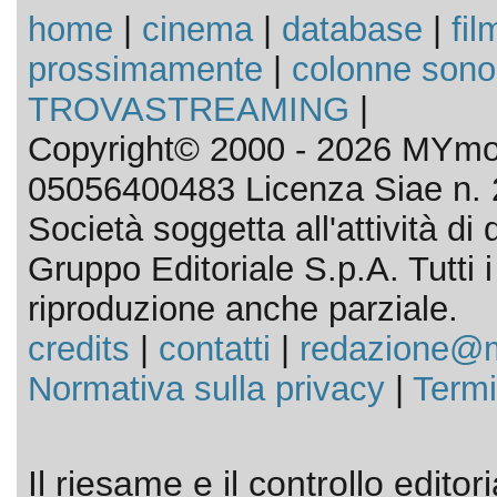
home
|
cinema
|
database
|
fil
prossimamente
|
colonne sono
TROVASTREAMING
|
Copyright© 2000 - 2026 MYmov
05056400483 Licenza Siae n. 
Società soggetta all'attività d
Gruppo Editoriale S.p.A. Tutti i d
riproduzione anche parziale.
credits
|
contatti
|
redazione@m
Normativa sulla privacy
|
Termi
Il riesame e il controllo editor