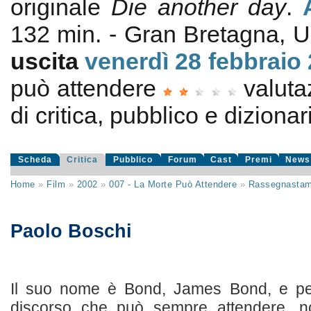
originale
Die another day
.
132 min. - Gran Bretagna,
uscita
venerdì 28
febbraio
può attendere
valut
di critica, pubblico e dizionari
Scheda
Critica
Pubblico
Forum
Cast
Premi
News
Home
»
Film
»
2002
»
007 - La Morte Può Attendere
»
Rassegnasta
Paolo Boschi
Il suo nome è Bond, James Bond, e per
discorso che può sempre attendere, n