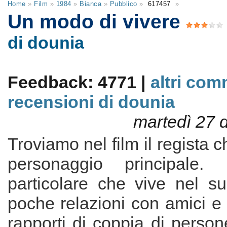
Home
»
Film
»
1984
»
Bianca
»
Pubblico
»
617457
»
Un modo di vivere
di dounia
Feedback: 4771 |
altri com
recensioni di dounia
martedì 27 
Troviamo nel film il regista ch
personaggio principale.
particolare che vive nel 
poche relazioni con amici e 
rapporti di coppia di perso