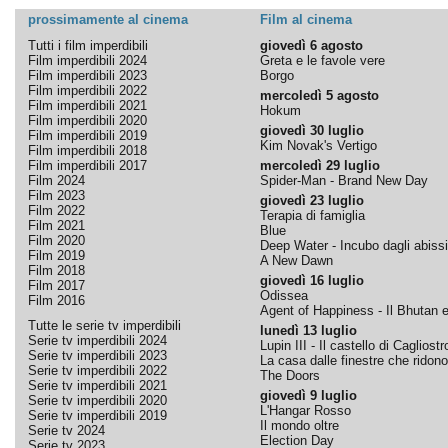
prossimamente al cinema
Film al cinema
Tutti i film imperdibili
giovedì 6 agosto
Film imperdibili 2024
Greta e le favole vere
Film imperdibili 2023
Borgo
Film imperdibili 2022
mercoledì 5 agosto
Film imperdibili 2021
Hokum
Film imperdibili 2020
giovedì 30 luglio
Film imperdibili 2019
Kim Novak's Vertigo
Film imperdibili 2018
Film imperdibili 2017
mercoledì 29 luglio
Film 2024
Spider-Man - Brand New Day
Film 2023
giovedì 23 luglio
Film 2022
Terapia di famiglia
Film 2021
Blue
Film 2020
Deep Water - Incubo dagli abissi
Film 2019
A New Dawn
Film 2018
giovedì 16 luglio
Film 2017
Odissea
Film 2016
Agent of Happiness - Il Bhutan e 
Tutte le serie tv imperdibili
lunedì 13 luglio
Serie tv imperdibili 2024
Lupin III - Il castello di Cagliostr
Serie tv imperdibili 2023
La casa dalle finestre che ridono
Serie tv imperdibili 2022
The Doors
Serie tv imperdibili 2021
giovedì 9 luglio
Serie tv imperdibili 2020
L'Hangar Rosso
Serie tv imperdibili 2019
Il mondo oltre
Serie tv 2024
Election Day
Serie tv 2023