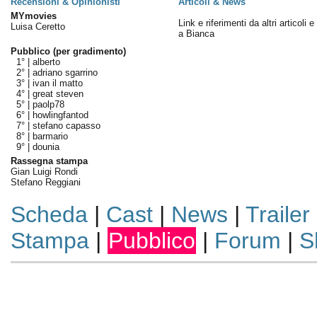
Recensioni & Opinionisti
Articoli & News
MYmovies
Link e riferimenti da altri articoli 
Luisa Ceretto
a Bianca
Pubblico (per gradimento)
1° |
alberto
2° |
adriano sgarrino
3° |
ivan il matto
4° |
great steven
5° |
paolp78
6° |
howlingfantod
7° |
stefano capasso
8° |
barmario
9° |
dounia
Rassegna stampa
Gian Luigi Rondi
Stefano Reggiani
Scheda
|
Cast
|
News
|
Trailer
Stampa
|
Pubblico
|
Forum
|
S