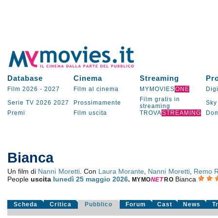
Database
Cinema
Streaming
Pr
Film 2026
-
2027
Film al cinema
MYMOVIES
ONE
Digi
Film gratis in
Serie TV
2026
2027
Prossimamente
Sky
streaming
Premi
Film uscita
TROVA
STREAMING
Dom
Bianca
Un film di
Nanni Moretti
. Con
Laura Morante
,
Nanni Moretti
,
Remo R
People
uscita
lunedì 25
maggio 2026
.
Bianca
MYMO
NE
T
RO
Scheda
Critica
Pubblico
Forum
Cast
News
T