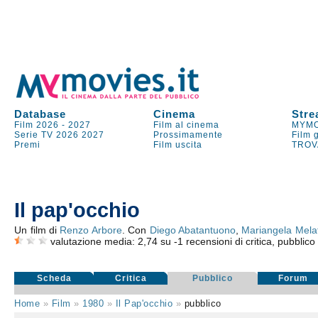
Database
Cinema
Stre
Film 2026
-
2027
Film al cinema
MYMO
Serie TV
2026
2027
Prossimamente
Film 
Premi
Film uscita
TROV
Il pap'occhio
Un film di
Renzo Arbore
. Con
Diego Abatantuono
,
Mariangela Mela
valutazione media:
2,74
su
-1
recensioni di critica, pubblico
Scheda
Critica
Pubblico
Forum
Home
»
Film
»
1980
»
Il Pap'occhio
»
pubblico