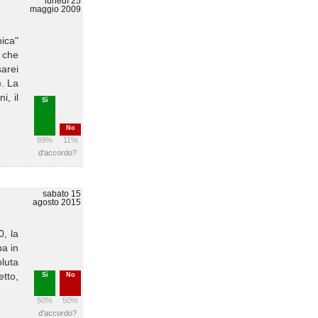
lunedì 25
maggio 2009
nica"
o che
arei
). La
i, il
Sì
No
89%
11%
d'accordo?
sabato 15
agosto 2015
0, la
pa in
luta
etto,
Sì
No
50%
50%
d'accordo?