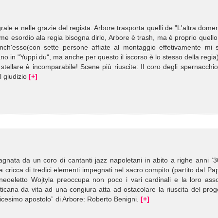
grale e nelle grazie del regista. Arbore trasporta quelli de "L'altra dome
me esordio ala regia bisogna dirlo, Arbore è trash, ma è proprio quell
anch'esso(con sette persone affiate al montaggio effetivamente mi s
no in "Yuppi du", ma anche per questo il iscorso è lo stesso della regia
t stellare è incomparabile! Scene più riuscite: Il coro degli spernacchion
l giudizio
[+]
gnata da un coro di cantanti jazz napoletani in abito a righe anni ’3
a cricca di tredici elementi impegnati nel sacro compito (partito dal Pa
neoeletto Wojtyla preoccupa non poco i vari cardinali e la loro asso
ticana da vita ad una congiura atta ad ostacolare la riuscita del prog
redicesimo apostolo” di Arbore: Roberto Benigni.
[+]