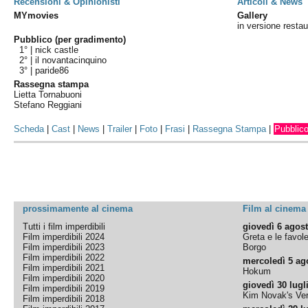
Recensioni & Opinionisti
Articoli & News
MYmovies
Gallery
in versione restau
Pubblico (per gradimento)
1° |
nick castle
2° |
il novantacinquino
3° |
paride86
Rassegna stampa
Lietta Tornabuoni
Stefano Reggiani
Scheda
|
Cast
|
News
|
Trailer
|
Foto
|
Frasi
|
Rassegna Stampa
|
Pubblic
prossimamente al cinema
Film al cinema
Tutti i film imperdibili
giovedì 6 agos
Film imperdibili 2024
Greta e le favol
Film imperdibili 2023
Borgo
Film imperdibili 2022
mercoledì 5 ag
Film imperdibili 2021
Hokum
Film imperdibili 2020
giovedì 30 lugl
Film imperdibili 2019
Kim Novak's Ver
Film imperdibili 2018