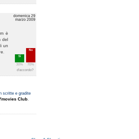
domenica 29
marzo 2009
ilm è
h del
di un
No
re.
Sì
30%
70%
d'accordo?
n scritte e gradite
Ymovies Club
.