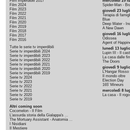
Film imperdibili 2017
mercoledì 29 lu
Film 2024
Spider-Man - B
Film 2023
giovedì 23 lugl
Film 2022
Terapia di famigl
Film 2021
Blue
Film 2020
Deep Water - Inc
Film 2019
A New Dawn
Film 2018
giovedì 16 lugl
Film 2017
Odissea
Film 2016
Agent of Happine
Tutte le serie tv imperdibili
lunedì 13 lugli
Serie tv imperdibili 2024
Lupin III - Il cas
Serie tv imperdibili 2023
La casa dalle fi
Serie tv imperdibili 2022
The Doors
Serie tv imperdibili 2021
giovedì 9 lugli
Serie tv imperdibili 2020
L'Hangar Rosso
Serie tv imperdibili 2019
Il mondo oltre
Serie tv 2024
Election Day
Serie tv 2023
165' Mineurs
Serie tv 2022
Serie tv 2021
mercoledì 8 lug
Serie tv 2020
La casa - Il rog
Serie tv 2019
Altri coming soon
Cocomelon - Il Film
L'assurda storia della Gialappa's ...
The Mortuary Assistant - Anatomia ...
I Nisidiani
Il Mestiere