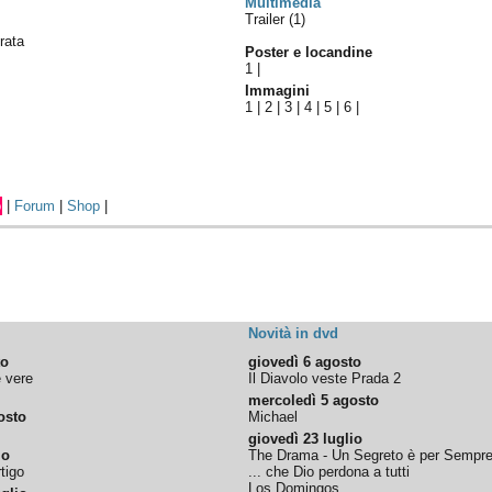
Multimedia
Trailer (1)
rata
Poster e locandine
1
|
Immagini
1
|
2
|
3
|
4
|
5
|
6
|
o
|
Forum
|
Shop
|
Novità in dvd
to
giovedì 6 agosto
e vere
Il Diavolo veste Prada 2
mercoledì 5 agosto
osto
Michael
giovedì 23 luglio
io
The Drama - Un Segreto è per Sempr
tigo
... che Dio perdona a tutti
Los Domingos