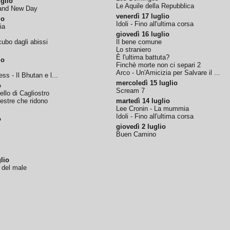
glio
Le Aquile della Repubblica
rand New Day
venerdì 17 luglio
io
Idoli - Fino all'ultima corsa
ia
giovedì 16 luglio
ubo dagli abissi
Il bene comune
Lo straniero
È l'ultima battuta?
io
Finchè morte non ci separi 2
Arco - Un'Amicizia per Salvare il ...
ss - Il Bhutan e l...
mercoledì 15 luglio
o
Scream 7
tello di Cagliostro
nestre che ridono
martedì 14 luglio
Lee Cronin - La mummia
Idoli - Fino all'ultima corsa
o
giovedì 2 luglio
Buen Camino
lio
o del male