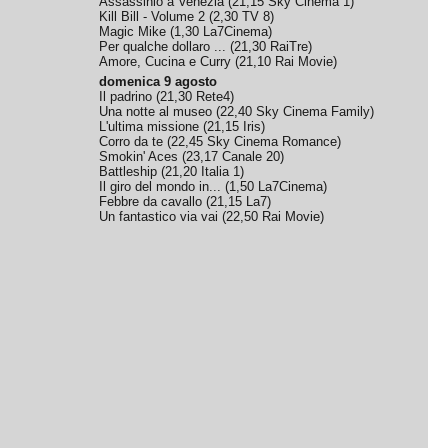
Assassinio a Venezia
(
21,15
Sky Cinema 1
)
Kill Bill - Volume 2
(
2,30
TV 8
)
Magic Mike
(
1,30
La7Cinema
)
Per qualche dollaro ...
(
21,30
RaiTre
)
Amore, Cucina e Curry
(
21,10
Rai Movie
)
domenica 9 agosto
Il padrino
(
21,30
Rete4
)
Una notte al museo
(
22,40
Sky Cinema Family
)
L'ultima missione
(
21,15
Iris
)
Corro da te
(
22,45
Sky Cinema Romance
)
Smokin' Aces
(
23,17
Canale 20
)
Battleship
(
21,20
Italia 1
)
Il giro del mondo in...
(
1,50
La7Cinema
)
Febbre da cavallo
(
21,15
La7
)
Un fantastico via vai
(
22,50
Rai Movie
)