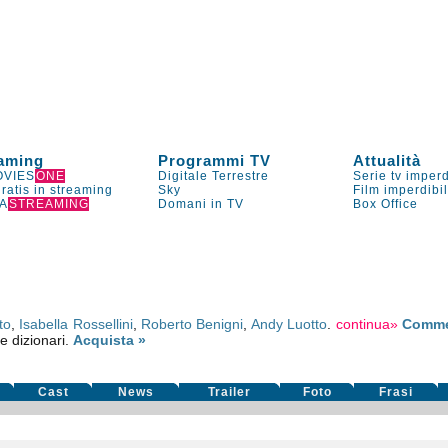
aming
Programmi TV
Attualità
VIES
ONE
Digitale Terrestre
Serie tv imperd
gratis in streaming
Sky
Film imperdibi
A
STREAMING
Domani in TV
Box Office
to
,
Isabella Rossellini
,
Roberto Benigni
,
Andy Luotto
.
continua»
Comme
 e dizionari.
Acquista »
Cast
News
Trailer
Foto
Frasi