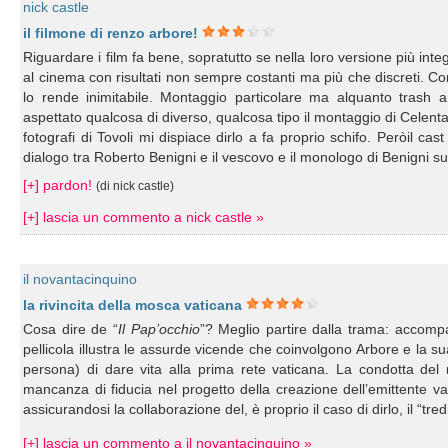
nick castle
il filmone di renzo arbore!
Riguardare i film fa bene, sopratutto se nella loro versione più inte
al cinema con risultati non sempre costanti ma più che discreti. Co
lo rende inimitabile. Montaggio particolare ma alquanto trash 
aspettato qualcosa di diverso, qualcosa tipo il montaggio di Celenta
fotografi di Tovoli mi dispiace dirlo a fa proprio schifo. Peròil cas
dialogo tra Roberto Benigni e il vescovo e il monologo di Benigni su
[+] pardon!
(di nick castle)
[+] lascia un commento a nick castle »
il novantacinquino
la rivincita della mosca vaticana
Cosa dire de “
Il Pap’occhio
”? Meglio partire dalla trama: accompa
pellicola illustra le assurde vicende che coinvolgono Arbore e la su
persona) di dare vita alla prima rete vaticana. La condotta del 
mancanza di fiducia nel progetto della creazione dell’emittente va
assicurandosi la collaborazione del, è proprio il caso di dirlo, il “t
[+] lascia un commento a il novantacinquino »