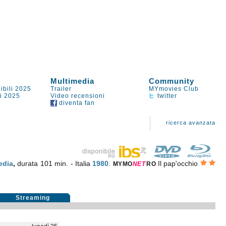
Multimedia
Community
ibili 2025
Trailer
MYmovies Club
li 2025
Video recensioni
twitter
diventa fan
ricerca avanzata
dia
,
durata 101 min. - Italia
1980
.
Il pap'occhio
MYMO
NE
T
RO
Streaming