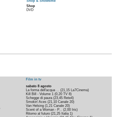
Shop & Showtime
Shop
DVD
Film in tv
sabato 8 agosto
La forma dell'acqua ...
(
21,15
La7Cinema
)
Kill Bill - Volume 1
(
0,20
TV 8
)
Schegge di paura
(
23,45
Rete4
)
Smokin' Aces
(
21,10
Canale 20
)
Van Helsing
(
1,21
Canale 20
)
e
Scent of a Woman - P...
(
2,00
Iris
)
Ritorno al futuro
(
21,25
Italia 1
)