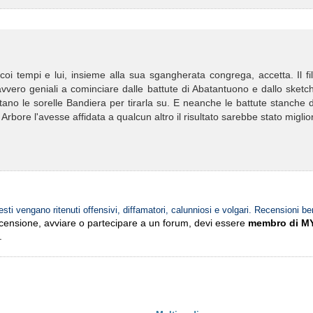
coi tempi e lui, insieme alla sua sgangherata congrega, accetta. Il f
vvero geniali a cominciare dalle battute di Abatantuono e dallo sketc
stano le sorelle Bandiera per tirarla su. E neanche le battute stanche 
Arbore l'avesse affidata a qualcun altro il risultato sarebbe stato miglio
esti vengano ritenuti offensivi, diffamatori, calunniosi e volgari. Recensioni be
ecensione, avviare o partecipare a un forum, devi essere
membro di M
.