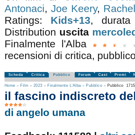
Antonaci
,
Joe Keery
,
Rachel
Ratings:
Kids+13
, durata
Distribution
uscita
mercoled
Finalmente l'Alba
recensioni di critica, pubblico
Scheda
Critica
Pubblico
Forum
Cast
Premi
Home
»
Film
»
2023
»
Finalmente L'Alba
»
Pubblico
»
Pubblico
171
il fascino indiscreto d
di angelo umana