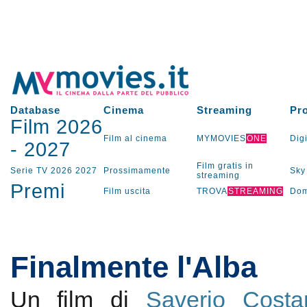
Database
Cinema
Streaming
Pr
Film 2026
Film al cinema
MYMOVIES
ONE
Digi
-
2027
Film gratis in
Serie TV
2026
2027
Prossimamente
Sky
streaming
Premi
Film uscita
TROVA
STREAMING
Dom
Finalmente l'Alba
Un film di
Saverio Costa