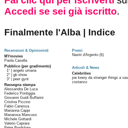
Fai clic qui per iscriverti
su
Accedi se sei già iscritto
.
Finalmente l'Alba | Indice
Recensioni & Opinionisti
Premi
Nastri d'Argento
(6)
MYmovies
Paola Casella
Pubblico (per gradimento)
Articoli & News
1° |
angelo umana
Celebrities
2° |
gb show
joe keery da stranger things a sav
3° |
peer gynt
costanzo
Rassegna stampa
Alessandra De Luca
Federico Pontiggia
Giovanni Guidi Buffarini
Cristina Piccino
Fabio Canessa
Marianna Cappi
Mariarosa Mancuso
Michele Gottardi
Valerio Caprara
Peter Bradshaw