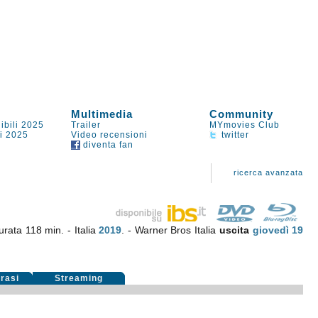
Multimedia
Community
ibili 2025
Trailer
MYmovies Club
li 2025
Video recensioni
twitter
diventa fan
ricerca avanzata
urata 118 min. - Italia
2019
. - Warner Bros Italia
uscita
giovedì 19
rasi
Streaming