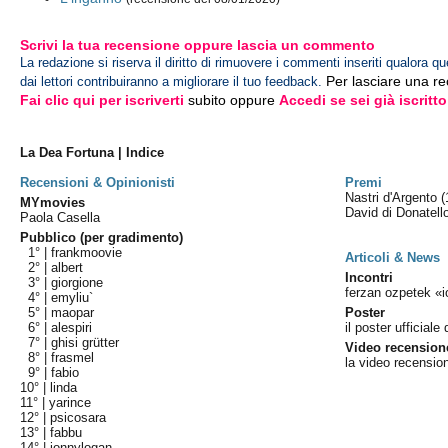
Scrivi la tua recensione oppure lascia un commento
La redazione si riserva il diritto di rimuovere i commenti inseriti qualora qu
Per lasciare una r
dai lettori contribuiranno a migliorare il tuo feedback.
Fai clic qui per iscriverti
subito oppure
Accedi se sei già iscritto
La Dea Fortuna | Indice
Recensioni & Opinionisti
Premi
Nastri d'Argento
(
MYmovies
David di Donatel
Paola Casella
Pubblico (per gradimento)
1° |
frankmoovie
Articoli & News
2° |
albert
Incontri
3° |
giorgione
ferzan ozpetek «i
4° |
emyliu`
5° |
maopar
Poster
6° |
alespiri
il poster ufficiale 
7° |
ghisi grütter
Video recension
8° |
frasmel
la video recensio
9° |
fabio
10° |
linda
11° |
yarince
12° |
psicosara
13° |
fabbu
14° |
jonnylogan