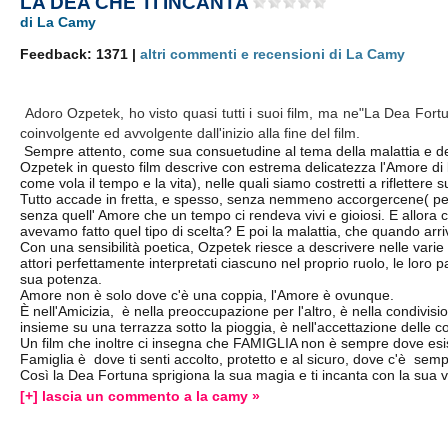
LA DEA CHE TI INCANTA
di La Camy
Feedback: 1371 |
altri commenti e recensioni di La Camy
Adoro Ozpetek, ho visto quasi tutti i suoi film, ma ne"La Dea For
coinvolgente ed avvolgente dall'inizio alla fine del film.
Sempre attento, come sua consuetudine al tema della malattia e della 
Ozpetek in questo film descrive con estrema delicatezza l'Amore di
come vola il tempo e la vita), nelle quali siamo costretti a rifletter
Tutto accade in fretta, e spesso, senza nemmeno accorgercene( perch
senza quell' Amore che un tempo ci rendeva vivi e gioiosi. E allora ch
avevamo fatto quel tipo di scelta? E poi la malattia, che quando arriv
Con una sensibilità poetica, Ozpetek riesce a descrivere nelle varie si
attori perfettamente interpretati ciascuno nel proprio ruolo, le loro 
sua potenza.
Amore non è solo dove c'è una coppia, l'Amore è ovunque.
È nell'Amicizia, è nella preoccupazione per l'altro, è nella condivisi
insieme su una terrazza sotto la pioggia, è nell'accettazione delle co
Un film che inoltre ci insegna che FAMIGLIA non è sempre dove es
Famiglia è dove ti senti accolto, protetto e al sicuro, dove c'è s
Così la Dea Fortuna sprigiona la sua magia e ti incanta con la sua v
[+] lascia un commento a la camy »