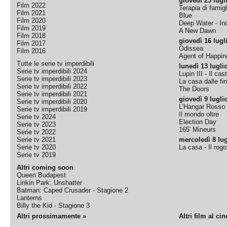
giovedì 23 lugl
Film 2022
Terapia di famigl
Film 2021
Blue
Film 2020
Deep Water - Inc
Film 2019
A New Dawn
Film 2018
giovedì 16 lugl
Film 2017
Odissea
Film 2016
Agent of Happine
Tutte le serie tv imperdibili
lunedì 13 lugli
Serie tv imperdibili 2024
Lupin III - Il cas
Serie tv imperdibili 2023
La casa dalle fi
Serie tv imperdibili 2022
The Doors
Serie tv imperdibili 2021
giovedì 9 lugli
Serie tv imperdibili 2020
L'Hangar Rosso
Serie tv imperdibili 2019
Il mondo oltre
Serie tv 2024
Election Day
Serie tv 2023
165' Mineurs
Serie tv 2022
Serie tv 2021
mercoledì 8 lug
Serie tv 2020
La casa - Il rog
Serie tv 2019
Altri coming soon
Queen Budapest
Linkin Park: Unshatter
Batman: Caped Crusader - Stagione 2
Lanterns
Billy the Kid - Stagione 3
Altri prossimamente »
Altri film al ci