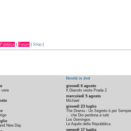
Pubblico
|
Forum
|
Shop
|
Novità in dvd
to
giovedì 6 agosto
e vere
Il Diavolo veste Prada 2
mercoledì 5 agosto
osto
Michael
giovedì 23 luglio
io
The Drama - Un Segreto è per Sempr
tigo
... che Dio perdona a tutti
Los Domingos
glio
Le Aquile della Repubblica
rand New Day
venerdì 17 luglio