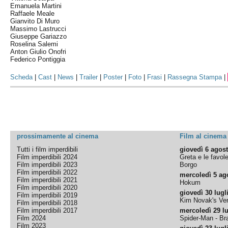
Emanuela Martini
Raffaele Meale
Gianvito Di Muro
Massimo Lastrucci
Giuseppe Gariazzo
Roselina Salemi
Anton Giulio Onofri
Federico Pontiggia
Scheda
|
Cast
|
News
|
Trailer
|
Poster
|
Foto
|
Frasi
|
Rassegna Stampa
|
prossimamente al cinema
Film al cinema
Tutti i film imperdibili
giovedì 6 agos
Film imperdibili 2024
Greta e le favol
Film imperdibili 2023
Borgo
Film imperdibili 2022
mercoledì 5 ag
Film imperdibili 2021
Hokum
Film imperdibili 2020
giovedì 30 lugl
Film imperdibili 2019
Kim Novak's Ver
Film imperdibili 2018
Film imperdibili 2017
mercoledì 29 lu
Film 2024
Spider-Man - B
Film 2023