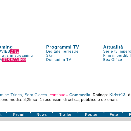
aming
Programmi TV
Attualità
VIES
ONE
Digitale Terrestre
Serie tv imperd
gratis in streaming
Sky
Film imperdibi
A
STREAMING
Domani in TV
Box Office
mine Trinca
,
Sara Ciocca
.
continua»
Commedia
,
Ratings:
Kids+13
, d
zione media:
3,25
su
-1
recensioni di critica, pubblico e dizionari.
t
Premi
News
Trailer
Poster
Foto
F