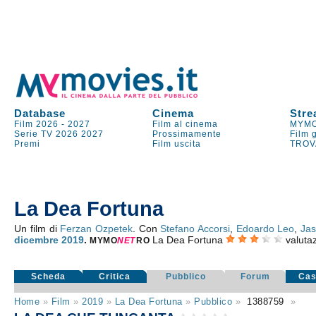
Database
Cinema
Stre
Film 2026
-
2027
Film al cinema
MYMO
Serie TV
2026
2027
Prossimamente
Film 
Premi
Film uscita
TROV
La Dea Fortuna
Un film di
Ferzan Ozpetek
. Con
Stefano Accorsi
,
Edoardo Leo
,
Jas
dicembre 2019
.
La Dea Fortuna
valuta
MYMO
NE
T
RO
Scheda
Critica
Pubblico
Forum
Cas
Home
»
Film
»
2019
»
La Dea Fortuna
»
Pubblico
»
1388759
»