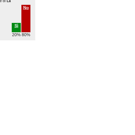
e di
La
No
Sì
20%
80%