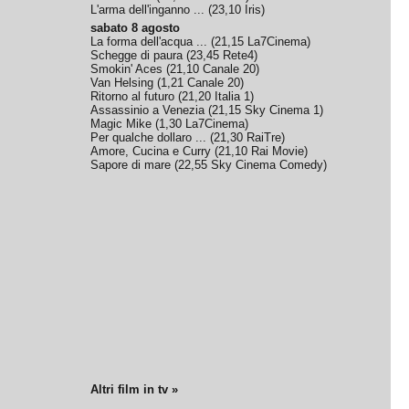
L'arma dell'inganno ...
(
23,10
Iris
)
sabato 8 agosto
La forma dell'acqua ...
(
21,15
La7Cinema
)
Schegge di paura
(
23,45
Rete4
)
Smokin' Aces
(
21,10
Canale 20
)
Van Helsing
(
1,21
Canale 20
)
Ritorno al futuro
(
21,20
Italia 1
)
Assassinio a Venezia
(
21,15
Sky Cinema 1
)
Magic Mike
(
1,30
La7Cinema
)
Per qualche dollaro ...
(
21,30
RaiTre
)
Amore, Cucina e Curry
(
21,10
Rai Movie
)
Sapore di mare
(
22,55
Sky Cinema Comedy
)
Altri film in tv »