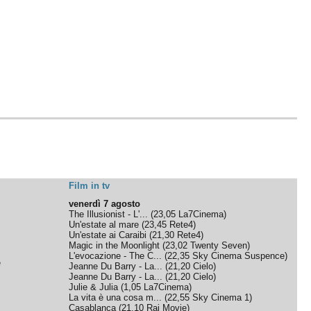
Film in tv
venerdì 7 agosto
The Illusionist - L'...
(
23,05
La7Cinema
)
Un'estate al mare
(
23,45
Rete4
)
Un'estate ai Caraibi
(
21,30
Rete4
)
Magic in the Moonlight
(
23,02
Twenty Seven
)
L'evocazione - The C...
(
22,35
Sky Cinema Suspence
)
e
Jeanne Du Barry - La...
(
21,20
Cielo
)
Jeanne Du Barry - La...
(
21,20
Cielo
)
Julie & Julia
(
1,05
La7Cinema
)
La vita è una cosa m...
(
22,55
Sky Cinema 1
)
Casablanca
(
21,10
Rai Movie
)