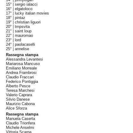
15° |
sergio ialacci
16° |
elgatoloco
17° |
lucky italian movies
18° |
pintaz
19° |
christian liguori
20° |
tmpsvita
21° |
saint loup
22° |
mauromao
23° |
lord
24° |
paolacaselli
25° |
annelise
Rassegna stampa
Alessandra Levantesi
Mariarosa Mancuso
Emiliano Morreale
Andrea Frambrosi
Claudio Fraccari
Federico Pontiggia
Alberto Pesce
Teresa Marchesi
Valerio Caprara
Silvio Danese
Maurizio Cabona
Alice Sforza
Rassegna stampa
Manuela Caserta
Claudio Trionfera
Michele Anselmi
Vittoria Scarpa