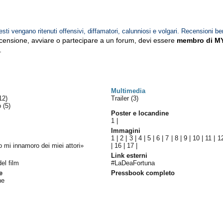
esti vengano ritenuti offensivi, diffamatori, calunniosi e volgari. Recensioni be
ecensione, avviare o partecipare a un forum, devi essere
membro di M
.
Multimedia
12)
Trailer (3)
lo
(5)
Poster e locandine
1
|
Immagini
1
|
2
|
3
|
4
|
5
|
6
|
7
|
8
|
9
|
10
|
11
|
1
o mi innamoro dei miei attori»
|
16
|
17
|
Link esterni
del film
#LaDeaFortuna
e
Pressbook completo
ne