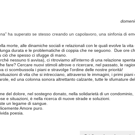
domeni
tuna" ha superato se stesso creando un capolavoro, una sinfonia di em
morte, alle dinamiche sociali e relazionali con le quali evolve la vita 
 lunga durata e le problematiche di coppia che ne seguono. Due ore ch
e su ciò che spesso ci sfugge di mano.
é nessuno ti avvisa), ci ritroviamo all'interno di una relazione spent
e fare? Cercare nuovi stimoli altrove o ricercare, nel passato, le ragion
a ci scombussola i piani e stravolge l'ordine delle nostre priorità!
tuazioni di vita che si intrecciano, attraverso le immagini, i primi piani
parole, ed una colonna sonora altrettanto calzante, tutte le sfumature de
one del dolore, nel sostegno donato, nella solidarietà di un condominio, 
se e situazioni, è nella ricerca di nuove strade e soluzioni.
iste un legame di sangue.
emplicemente Amore puro.
ivida poesia.