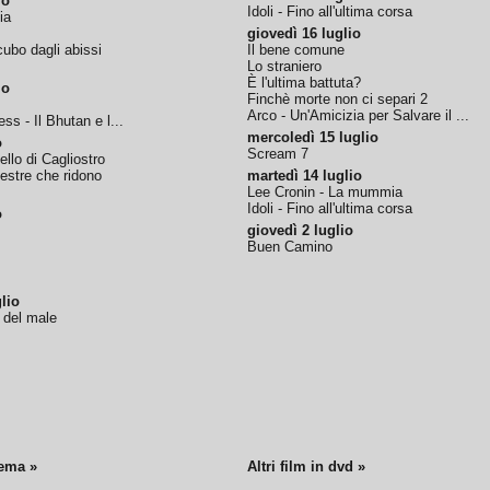
io
Idoli - Fino all'ultima corsa
ia
giovedì 16 luglio
ubo dagli abissi
Il bene comune
Lo straniero
È l'ultima battuta?
io
Finchè morte non ci separi 2
Arco - Un'Amicizia per Salvare il ...
ss - Il Bhutan e l...
mercoledì 15 luglio
o
Scream 7
tello di Cagliostro
nestre che ridono
martedì 14 luglio
Lee Cronin - La mummia
Idoli - Fino all'ultima corsa
o
giovedì 2 luglio
Buen Camino
lio
o del male
nema »
Altri film in dvd »