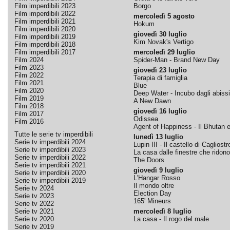
Film imperdibili 2023
Borgo
Film imperdibili 2022
mercoledì 5 agosto
Film imperdibili 2021
Hokum
Film imperdibili 2020
giovedì 30 luglio
Film imperdibili 2019
Kim Novak's Vertigo
Film imperdibili 2018
Film imperdibili 2017
mercoledì 29 luglio
Film 2024
Spider-Man - Brand New Day
Film 2023
giovedì 23 luglio
Film 2022
Terapia di famiglia
Film 2021
Blue
Film 2020
Deep Water - Incubo dagli abissi
Film 2019
A New Dawn
Film 2018
giovedì 16 luglio
Film 2017
Odissea
Film 2016
Agent of Happiness - Il Bhutan e 
Tutte le serie tv imperdibili
lunedì 13 luglio
Serie tv imperdibili 2024
Lupin III - Il castello di Cagliostr
Serie tv imperdibili 2023
La casa dalle finestre che ridono
Serie tv imperdibili 2022
The Doors
Serie tv imperdibili 2021
giovedì 9 luglio
Serie tv imperdibili 2020
L'Hangar Rosso
Serie tv imperdibili 2019
Il mondo oltre
Serie tv 2024
Election Day
Serie tv 2023
165' Mineurs
Serie tv 2022
Serie tv 2021
mercoledì 8 luglio
Serie tv 2020
La casa - Il rogo del male
Serie tv 2019