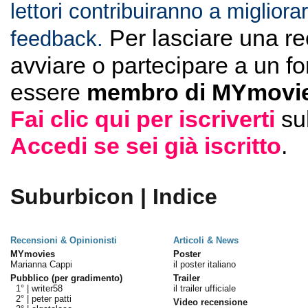
lettori contribuiranno a migliorar
Per lasciare una r
feedback.
avviare o partecipare a un f
essere
membro di MYmovie
Fai clic qui per iscriverti
su
Accedi se sei già iscritto
.
Suburbicon | Indice
Recensioni & Opinionisti
Articoli & News
MYmovies
Poster
Marianna Cappi
il poster italiano
Pubblico (per gradimento)
Trailer
1° |
writer58
il trailer ufficiale
2° |
peter patti
Video recensione