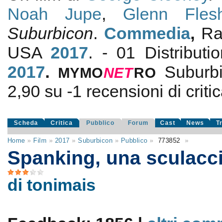
Noah Jupe
,
Glenn Flesh
Suburbicon
.
Commedia
,
Ra
USA
2017
. - 01 Distribut
2017
.
Suburb
MYMO
NE
T
RO
2,90
su
-1
recensioni di critic
Scheda
Critica
Pubblico
Forum
Cast
News
T
Home
»
Film
»
2017
»
Suburbicon
»
Pubblico
»
773852
»
Spanking, una sculacci
di tonimais