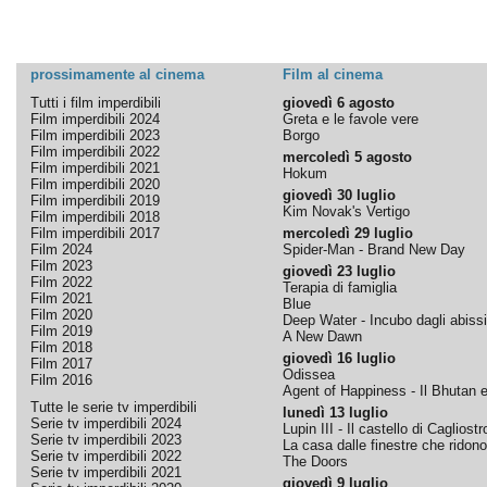
prossimamente al cinema
Film al cinema
Tutti i film imperdibili
giovedì 6 agosto
Film imperdibili 2024
Greta e le favole vere
Film imperdibili 2023
Borgo
Film imperdibili 2022
mercoledì 5 agosto
Film imperdibili 2021
Hokum
Film imperdibili 2020
giovedì 30 luglio
Film imperdibili 2019
Kim Novak's Vertigo
Film imperdibili 2018
Film imperdibili 2017
mercoledì 29 luglio
Film 2024
Spider-Man - Brand New Day
Film 2023
giovedì 23 luglio
Film 2022
Terapia di famiglia
Film 2021
Blue
Film 2020
Deep Water - Incubo dagli abissi
Film 2019
A New Dawn
Film 2018
giovedì 16 luglio
Film 2017
Odissea
Film 2016
Agent of Happiness - Il Bhutan e 
Tutte le serie tv imperdibili
lunedì 13 luglio
Serie tv imperdibili 2024
Lupin III - Il castello di Cagliostr
Serie tv imperdibili 2023
La casa dalle finestre che ridono
Serie tv imperdibili 2022
The Doors
Serie tv imperdibili 2021
giovedì 9 luglio