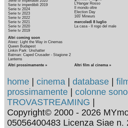
Serie tv imperdibili 2020
L'Hangar Rosso
Serie tv imperdibili 2019
Il mondo oltre
Serie tv 2024
Election Day
Serie tv 2023
165' Mineurs
Serie tv 2022
Serie tv 2021
mercoledì 8 luglio
Serie tv 2020
La casa - Il rogo del male
Serie tv 2019
Altri coming soon
Ateez: Light the Way in Cinemas
Queen Budapest
Linkin Park: Unshatter
Batman: Caped Crusader - Stagione 2
Lanterns
Altri prossimamente »
Altri film al cinema »
home
|
cinema
|
database
|
fil
prossimamente
|
colonne sono
TROVASTREAMING
|
Copyright© 2000 - 2026 MYmov
05056400483 Licenza Siae n. 