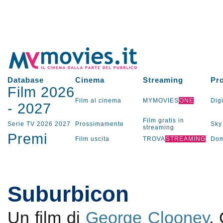
Database
Cinema
Streaming
Pr
Film 2026
Film al cinema
MYMOVIES
ONE
Digi
-
2027
Film gratis in
Serie TV
2026
2027
Prossimamente
Sky
streaming
Premi
Film uscita
TROVA
STREAMING
Dom
Suburbicon
Un film di
George Clooney
.