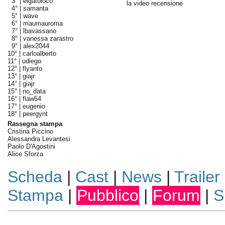
3° |
elgatoloco
la video recensione
4° |
samanta
5° |
wave
6° |
maumauroma
7° |
lbavassano
8° |
vanessa zarastro
9° |
alex2044
10° |
carloalberto
11° |
udiego
12° |
flyanto
13° |
giajr
14° |
giajr
15° |
no_data
16° |
flaw54
17° |
eugenio
18° |
peergynt
Rassegna stampa
Cristina Piccino
Alessandra Levantesi
Paolo D'Agostini
Alice Sforza
Scheda
|
Cast
|
News
|
Trailer
Stampa
|
Pubblico
|
Forum
|
S