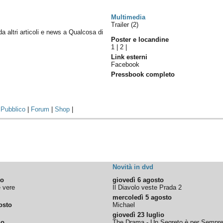
Multimedia
Trailer (2)
 da altri articoli e news a Qualcosa di
Poster e locandine
1
|
2
|
Link esterni
Facebook
Pressbook completo
|
Pubblico
|
Forum
|
Shop
|
Novità in dvd
to
giovedì 6 agosto
e vere
Il Diavolo veste Prada 2
mercoledì 5 agosto
osto
Michael
giovedì 23 luglio
io
The Drama - Un Segreto è per Sempr