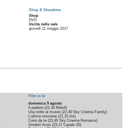
Shop & Showtime
Shop
DVD
Uscita nelle sale
giovedì 11
maggio 2017
Film in tv
domenica 9 agosto
Il padrino
(
21,30
Rete4
)
Una notte al museo
(
22,40
Sky Cinema Family
)
L'ultima missione
(
21,15
Iris
)
Corro da te
(
22,45
Sky Cinema Romance
)
Smokin' Aces
(
23,17
Canale 20
)
e