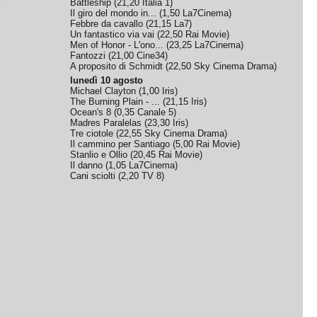
Battleship
(
21,20
Italia 1
)
Il giro del mondo in...
(
1,50
La7Cinema
)
Febbre da cavallo
(
21,15
La7
)
Un fantastico via vai
(
22,50
Rai Movie
)
Men of Honor - L'ono...
(
23,25
La7Cinema
)
Fantozzi
(
21,00
Cine34
)
A proposito di Schmidt
(
22,50
Sky Cinema Drama
)
lunedì 10 agosto
Michael Clayton
(
1,00
Iris
)
The Burning Plain - ...
(
21,15
Iris
)
Ocean's 8
(
0,35
Canale 5
)
Madres Paralelas
(
23,30
Iris
)
Tre ciotole
(
22,55
Sky Cinema Drama
)
Il cammino per Santiago
(
5,00
Rai Movie
)
Stanlio e Ollio
(
20,45
Rai Movie
)
Il danno
(
1,05
La7Cinema
)
Cani sciolti
(
2,20
TV 8
)