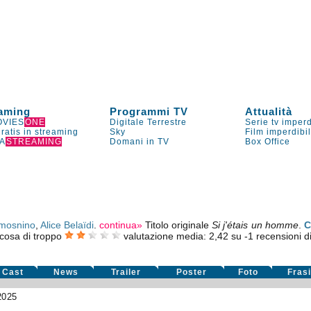
aming
Programmi TV
Attualità
VIES
ONE
Digitale Terrestre
Serie tv imperd
gratis in streaming
Sky
Film imperdibi
A
STREAMING
Domani in TV
Box Office
lmosnino
,
Alice Belaïdi
.
continua»
Titolo originale
Si j'étais un homme
.
C
cosa di troppo
valutazione media:
2,42
su
-1
recensioni di 
Cast
News
Trailer
Poster
Foto
Fras
2025