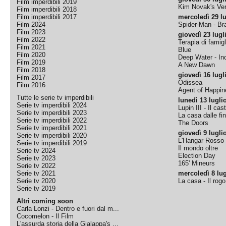
Film imperdibili 2019
Kim Novak's Ver
Film imperdibili 2018
Film imperdibili 2017
mercoledì 29 lu
Film 2024
Spider-Man - B
Film 2023
giovedì 23 lugl
Film 2022
Terapia di famigl
Film 2021
Blue
Film 2020
Deep Water - Inc
Film 2019
A New Dawn
Film 2018
giovedì 16 lugl
Film 2017
Odissea
Film 2016
Agent of Happine
Tutte le serie tv imperdibili
lunedì 13 lugli
Serie tv imperdibili 2024
Lupin III - Il cas
Serie tv imperdibili 2023
La casa dalle fi
Serie tv imperdibili 2022
The Doors
Serie tv imperdibili 2021
giovedì 9 lugli
Serie tv imperdibili 2020
L'Hangar Rosso
Serie tv imperdibili 2019
Il mondo oltre
Serie tv 2024
Election Day
Serie tv 2023
165' Mineurs
Serie tv 2022
Serie tv 2021
mercoledì 8 lug
Serie tv 2020
La casa - Il rog
Serie tv 2019
Altri coming soon
Carla Lonzi - Dentro e fuori dal m...
Cocomelon - Il Film
L'assurda storia della Gialappa's ...