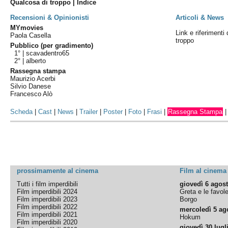
Qualcosa di troppo | Indice
Recensioni & Opinionisti
Articoli & News
MYmovies
Link e riferimenti
Paola Casella
troppo
Pubblico (per gradimento)
1° |
scavadentro65
2° |
alberto
Rassegna stampa
Maurizio Acerbi
Silvio Danese
Francesco Alò
Scheda
|
Cast
|
News
|
Trailer
|
Poster
|
Foto
|
Frasi
|
Rassegna Stampa
prossimamente al cinema
Film al cinema
Tutti i film imperdibili
giovedì 6 agos
Film imperdibili 2024
Greta e le favol
Film imperdibili 2023
Borgo
Film imperdibili 2022
mercoledì 5 ag
Film imperdibili 2021
Hokum
Film imperdibili 2020
giovedì 30 lugl