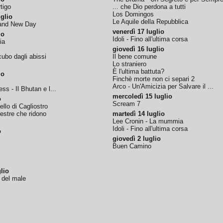
tigo
... che Dio perdona a tutti
Los Domingos
glio
Le Aquile della Repubblica
rand New Day
venerdì 17 luglio
io
Idoli - Fino all'ultima corsa
ia
giovedì 16 luglio
ubo dagli abissi
Il bene comune
Lo straniero
È l'ultima battuta?
io
Finchè morte non ci separi 2
Arco - Un'Amicizia per Salvare il ...
ss - Il Bhutan e l...
mercoledì 15 luglio
o
Scream 7
tello di Cagliostro
nestre che ridono
martedì 14 luglio
Lee Cronin - La mummia
Idoli - Fino all'ultima corsa
o
giovedì 2 luglio
Buen Camino
lio
o del male