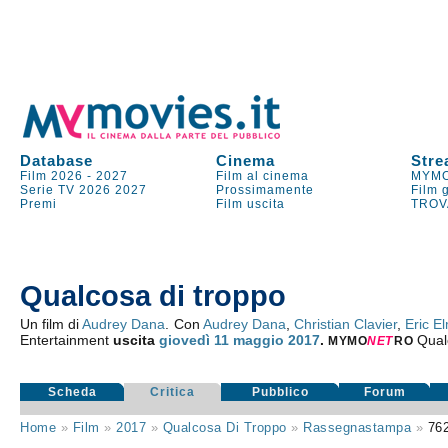
Database
Cinema
Stre
Film 2026
-
2027
Film al cinema
MYMO
Serie TV
2026
2027
Prossimamente
Film 
Premi
Film uscita
TROV
Qualcosa di troppo
Un film di
Audrey Dana
. Con
Audrey Dana
,
Christian Clavier
,
Eric E
Entertainment
uscita
giovedì 11
maggio 2017
.
Qual
MYMO
NE
T
RO
Scheda
Critica
Pubblico
Forum
Home
»
Film
»
2017
»
Qualcosa Di Troppo
»
Rassegnastampa
»
76