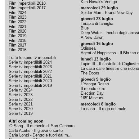
Kim Novak's Vertigo
Film imperdibili 2018
Film imperdibili 2017
mercoledì 29 luglio
Film 2024
Spider-Man - Brand New Day
Film 2023
giovedì 23 luglio
Film 2022
Terapia di famiglia
Film 2021
Blue
Film 2020
Deep Water - Incubo dagli abissi
Film 2019
A New Dawn
Film 2018
giovedì 16 luglio
Film 2017
Odissea
Film 2016
Agent of Happiness - Il Bhutan e 
Tutte le serie tv imperdibili
lunedì 13 luglio
Serie tv imperdibili 2024
Lupin III - Il castello di Cagliostr
Serie tv imperdibili 2023
La casa dalle finestre che ridono
Serie tv imperdibili 2022
The Doors
Serie tv imperdibili 2021
giovedì 9 luglio
Serie tv imperdibili 2020
L'Hangar Rosso
Serie tv imperdibili 2019
Il mondo oltre
Serie tv 2024
Election Day
Serie tv 2023
165' Mineurs
Serie tv 2022
Serie tv 2021
mercoledì 8 luglio
Serie tv 2020
La casa - Il rogo del male
Serie tv 2019
Altri coming soon
'O Sang - Il miracolo di San Gennaro
Carlo Acutis - Il giovane santo
Carla Lonzi - Dentro e fuori dal m...