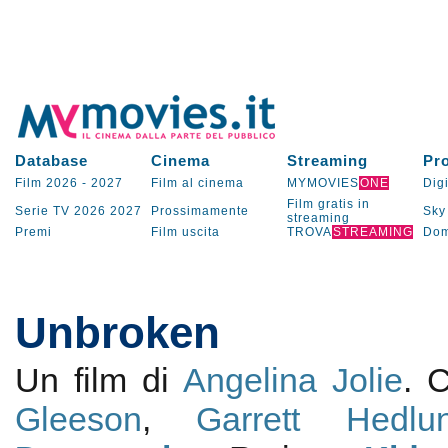
Database
Cinema
Streaming
Pr
Film 2026
-
2027
Film al cinema
MYMOVIES
ONE
Digi
Film gratis in
Serie TV
2026
2027
Prossimamente
Sky
streaming
Premi
Film uscita
TROVA
STREAMING
Dom
Unbroken
Un film di
Angelina Jolie
. 
Gleeson
,
Garrett Hedlu