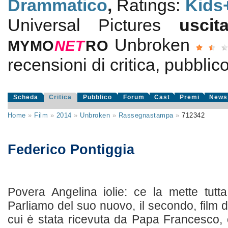
Drammatico
,
Ratings:
Kids
Universal Pictures
usci
Unbroken
MYMO
NE
T
RO
recensioni di critica, pubblico
Scheda
Critica
Pubblico
Forum
Cast
Premi
News
Home
»
Film
»
2014
»
Unbroken
»
Rassegnastampa
»
712342
Federico Pontiggia
Povera Angelina iolie: ce la mette tutt
Parliamo del suo nuovo, il secondo, film d
cui è stata ricevuta da Papa Francesco,