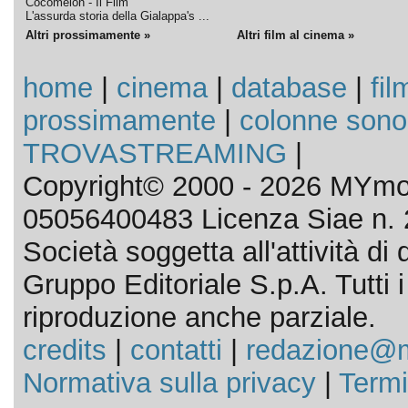
Cocomelon - Il Film
L'assurda storia della Gialappa's ...
Altri prossimamente »
Altri film al cinema »
home
|
cinema
|
database
|
fil
prossimamente
|
colonne sono
TROVASTREAMING
|
Copyright© 2000 - 2026 MYmov
05056400483 Licenza Siae n. 
Società soggetta all'attività d
Gruppo Editoriale S.p.A. Tutti i d
riproduzione anche parziale.
credits
|
contatti
|
redazione@m
Normativa sulla privacy
|
Termi