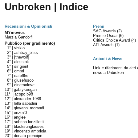
Unbroken | Indice
Recensioni & Opinionisti
Premi
SAG Awards
(2)
MYmovies
Premio Oscar
(6)
Marzia Gandolfi
Critics Choice Award
(4)
Pubblico (per gradimento)
AFI Awards
(1)
1° |
viskio
2° |
ashtray_bliss
3° |
[thewolf]
Articoli & News
4° |
alessiok
5° |
sir gient
Link e riferimenti da altri 
6° |
ombri
news a Unbroken
7° |
cate95s
8° |
giusefusco
9° |
cinemalove
10° |
gabrykeegan
11° |
jacopo b98
12° |
alexander 1986
13° |
lella sabadini
14° |
giovanni morandi
15° |
enzo70
16° |
anglee
17° |
sabrina lanzillotti
18° |
blacksunglasses
19° |
vincenzo ambriola
20° |
donato prencipe