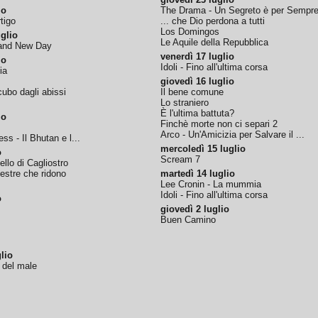
io
The Drama - Un Segreto è per Sempr
tigo
... che Dio perdona a tutti
Los Domingos
glio
Le Aquile della Repubblica
rand New Day
venerdì 17 luglio
io
Idoli - Fino all'ultima corsa
ia
giovedì 16 luglio
ubo dagli abissi
Il bene comune
Lo straniero
È l'ultima battuta?
io
Finchè morte non ci separi 2
Arco - Un'Amicizia per Salvare il ...
ss - Il Bhutan e l...
mercoledì 15 luglio
o
Scream 7
tello di Cagliostro
nestre che ridono
martedì 14 luglio
Lee Cronin - La mummia
Idoli - Fino all'ultima corsa
o
giovedì 2 luglio
Buen Camino
lio
o del male