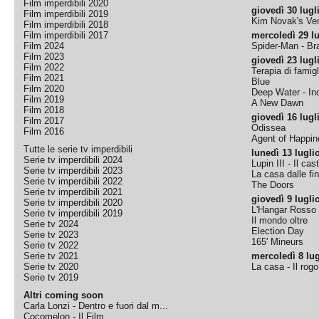
Film imperdibili 2020
giovedì 30 lugl
Film imperdibili 2019
Kim Novak's Ver
Film imperdibili 2018
Film imperdibili 2017
mercoledì 29 lu
Film 2024
Spider-Man - B
Film 2023
giovedì 23 lugl
Film 2022
Terapia di famigl
Film 2021
Blue
Film 2020
Deep Water - Inc
Film 2019
A New Dawn
Film 2018
giovedì 16 lugl
Film 2017
Odissea
Film 2016
Agent of Happine
Tutte le serie tv imperdibili
lunedì 13 lugli
Serie tv imperdibili 2024
Lupin III - Il cas
Serie tv imperdibili 2023
La casa dalle fi
Serie tv imperdibili 2022
The Doors
Serie tv imperdibili 2021
giovedì 9 lugli
Serie tv imperdibili 2020
L'Hangar Rosso
Serie tv imperdibili 2019
Il mondo oltre
Serie tv 2024
Election Day
Serie tv 2023
165' Mineurs
Serie tv 2022
Serie tv 2021
mercoledì 8 lug
Serie tv 2020
La casa - Il rog
Serie tv 2019
Altri coming soon
Carla Lonzi - Dentro e fuori dal m...
Cocomelon - Il Film