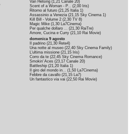
Van Helsing
(
1,21
Canale 20
)
e
Scent of a Woman - P...
(
2,00
Iris
)
Ritorno al futuro
(
21,25
Italia 1
)
Assassinio a Venezia
(
21,15
Sky Cinema 1
)
Kill Bill - Volume 2
(
2,30
TV 8
)
Magic Mike
(
1,30
La7Cinema
)
Per qualche dollaro ...
(
21,30
RaiTre
)
Amore, Cucina e Curry
(
21,10
Rai Movie
)
domenica 9 agosto
Il padrino
(
21,30
Rete4
)
Una notte al museo
(
22,40
Sky Cinema Family
)
L'ultima missione
(
21,15
Iris
)
Corro da te
(
22,45
Sky Cinema Romance
)
Smokin' Aces
(
23,17
Canale 20
)
Battleship
(
21,20
Italia 1
)
Il giro del mondo in...
(
1,50
La7Cinema
)
Febbre da cavallo
(
21,15
La7
)
Un fantastico via vai
(
22,50
Rai Movie
)