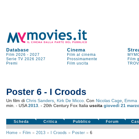
Database
Cinema
Stre
Film 2026
-
2027
Film al cinema
MYMO
Serie TV
2026
2027
Prossimamente
Film 
Premi
Film uscita
TROV
Poster 6 - I Croods
Un film di
Chris Sanders
,
Kirk De Micco
. Con
Nicolas Cage
,
Emma 
min. - USA
2013
. - 20th Century Fox Italia
uscita
giovedì 21
marzo
Scheda
Critica
Pubblico
Forum
Cas
Home
»
Film
»
2013
»
I Croods
»
Poster
»
6