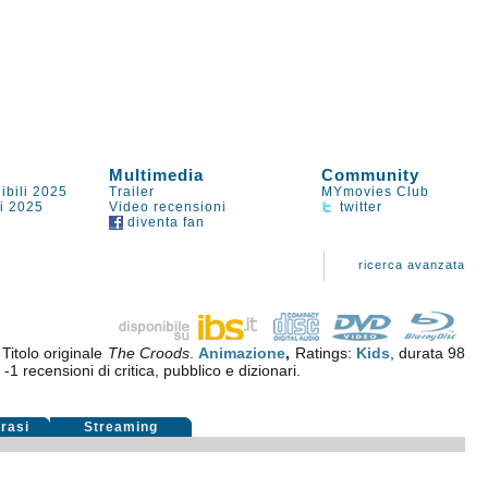
Multimedia
Community
ibili 2025
Trailer
MYmovies Club
li 2025
Video recensioni
twitter
diventa fan
ricerca avanzata
Titolo originale
The Croods
.
Animazione
,
Ratings:
Kids
, durata 98
u
-1
recensioni di critica, pubblico e dizionari.
rasi
Streaming