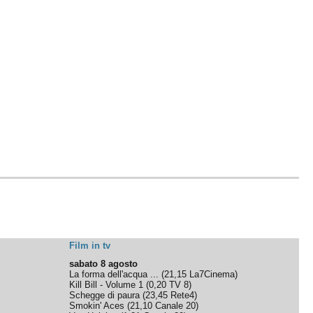
Film in tv
sabato 8 agosto
La forma dell'acqua ...
(
21,15
La7Cinema
)
Kill Bill - Volume 1
(
0,20
TV 8
)
Schegge di paura
(
23,45
Rete4
)
Smokin' Aces
(
21,10
Canale 20
)