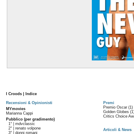
I Croods | Indice
Recensioni & Opinionisti
Premi
Premio Oscar
(1)
MYmovies
Golden Globes
(1
Marianna Cappi
Critics Choice A
Pubblico (per gradimento)
1° |
mdvclassic
2° |
renato volpone
Articoli & News
3° |
donni romani