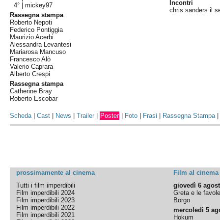
Incontri
4° |
mickey97
chris sanders il 
Rassegna stampa
Roberto Nepoti
Federico Pontiggia
Maurizio Acerbi
Alessandra Levantesi
Mariarosa Mancuso
Francesco Alò
Valerio Caprara
Alberto Crespi
Rassegna stampa
Catherine Bray
Roberto Escobar
Scheda
|
Cast
|
News
|
Trailer
|
Poster
|
Foto
|
Frasi
|
Rassegna Stampa
prossimamente al cinema
Film al cinema
Tutti i film imperdibili
giovedì 6 agos
Film imperdibili 2024
Greta e le favol
Film imperdibili 2023
Borgo
Film imperdibili 2022
mercoledì 5 ag
Film imperdibili 2021
Hokum