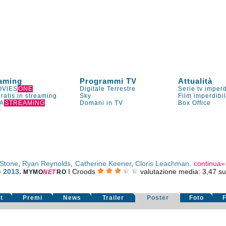
aming
Programmi TV
Attualità
VIES
ONE
Digitale Terrestre
Serie tv imperd
gratis in streaming
Sky
Film imperdibi
A
STREAMING
Domani in TV
Box Office
Stone
,
Ryan Reynolds
,
Catherine Keener
,
Cloris Leachman
.
continua»
 2013
.
I Croods
valutazione media:
3,47
s
MYMO
NE
T
RO
t
Premi
News
Trailer
Poster
Foto
F