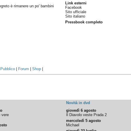
Link esterni
segreto è rimanere un po' bambini
Facebook
Sito ufficiale
Sito italiano
Pressbook completo
|
Pubblico
|
Forum
|
Shop
|
Novità in dvd
to
giovedì 6 agosto
e vere
Il Diavolo veste Prada 2
mercoledì 5 agosto
osto
Michael
giovedì 23 luglio