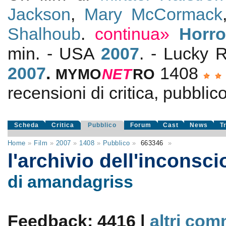
Jackson
,
Mary McCormack
Shalhoub
.
continua»
Horro
min. - USA
2007
. - Lucky
2007
.
1408
MYMO
NE
T
RO
recensioni di critica, pubblico
Scheda
Critica
Pubblico
Forum
Cast
News
T
Home
»
Film
»
2007
»
1408
»
Pubblico
»
663346
»
l'archivio dell'inconsc
di amandagriss
Feedback: 4416 |
altri com