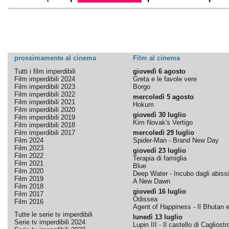
prossimamente al cinema
Film al cinema
Tutti i film imperdibili
giovedì 6 agosto
Film imperdibili 2024
Greta e le favole vere
Film imperdibili 2023
Borgo
Film imperdibili 2022
mercoledì 5 agosto
Film imperdibili 2021
Hokum
Film imperdibili 2020
giovedì 30 luglio
Film imperdibili 2019
Kim Novak's Vertigo
Film imperdibili 2018
Film imperdibili 2017
mercoledì 29 luglio
Film 2024
Spider-Man - Brand New Day
Film 2023
giovedì 23 luglio
Film 2022
Terapia di famiglia
Film 2021
Blue
Film 2020
Deep Water - Incubo dagli abissi
Film 2019
A New Dawn
Film 2018
giovedì 16 luglio
Film 2017
Odissea
Film 2016
Agent of Happiness - Il Bhutan e 
Tutte le serie tv imperdibili
lunedì 13 luglio
Serie tv imperdibili 2024
Lupin III - Il castello di Cagliostr