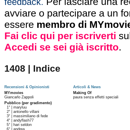
Per lasciare una r
feedback.
avviare o partecipare a un f
essere
membro di MYmovie
Fai clic qui per iscriverti
su
Accedi se sei già iscritto
.
1408 | Indice
Recensioni & Opinionisti
Articoli & News
MYmovies
Making Of
Giancarlo Zappoli
paura senza effetti speciali
Pubblico (per gradimento)
1° |
maryluu
2° |
antonello villani
3° |
massimiliano di fede
4° |
andyflash77
5° |
hari seldon
6° |
andrea