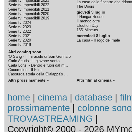
Serie tv imperdibili 2023
La casa dalle finestre che ridono
Serie tv imperdibili 2022
The Doors
Serie tv imperdibili 2021
giovedì 9 luglio
Serie tv imperdibili 2020
L'Hangar Rosso
Serie tv imperdibili 2019
Il mondo oltre
Serie tv 2024
Election Day
Serie tv 2023
165' Mineurs
Serie tv 2022
Serie tv 2021
mercoledì 8 luglio
Serie tv 2020
La casa - Il rogo del male
Serie tv 2019
Altri coming soon
'O Sang - Il miracolo di San Gennaro
Carlo Acutis - Il giovane santo
Carla Lonzi - Dentro e fuori dal m...
Cocomelon - Il Film
L'assurda storia della Gialappa's ...
Altri prossimamente »
Altri film al cinema »
home
|
cinema
|
database
|
fil
prossimamente
|
colonne sono
TROVASTREAMING
|
Copyright© 2000 - 2026 MYmov