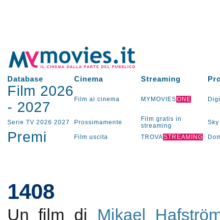
Database
Cinema
Streaming
Pr
Film 2026
Film al cinema
MYMOVIES
ONE
Digi
-
2027
Film gratis in
Serie TV
2026
2027
Prossimamente
Sky
streaming
Premi
Film uscita
TROVA
STREAMING
Dom
1408
Un film di
Mikael Hafströ