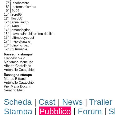
7° |
lobohombre
8° |
lanterna d'ombra
9° |
frz94
10° |
zero99
11° |
floyd80
12° |
annalisarco
13° |
1408
14° |
amandagriss
15° |
cavalcaincubi, ultimo dei lich
16° |
ultimoboyscout
17° |
_violetgnallu_
18° |
cinofilo_bau
19° |
fluturnenia
Rassegna stampa
Francesco Alò
Mariarosa Mancuso
Alberto Castellano
Antonello Catacchio
Rassegna stampa
Matteo Bittanti
Antonello Catacchio
Pier Maria Bocchi
Serafino Murri
Scheda
|
Cast
|
News
|
Trailer
Stampa
|
Pubblico
|
Forum
|
S