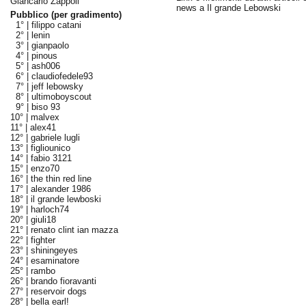
Giancarlo Zappoli
news a Il grande Lebowski
Pubblico (per gradimento)
1° |
filippo catani
2° |
lenin
3° |
gianpaolo
4° |
pinous
5° |
ash006
6° |
claudiofedele93
7° |
jeff lebowsky
8° |
ultimoboyscout
9° |
biso 93
10° |
malvex
11° |
alex41
12° |
gabriele lugli
13° |
figliounico
14° |
fabio 3121
15° |
enzo70
16° |
the thin red line
17° |
alexander 1986
18° |
il grande lewboski
19° |
harloch74
20° |
giuli18
21° |
renato clint ian mazza
22° |
fighter
23° |
shiningeyes
24° |
esaminatore
25° |
rambo
26° |
brando fioravanti
27° |
reservoir dogs
28° |
bella earl!