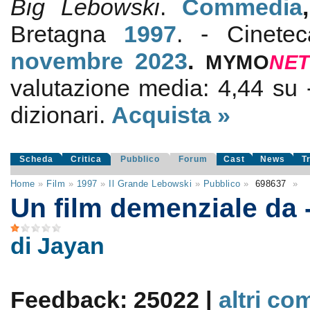
Big Lebowski
.
Commedia
Bretagna
1997
. - Cinete
novembre 2023
.
MYMO
NE
valutazione media:
4,44
su
dizionari.
Acquista »
Scheda
Critica
Pubblico
Forum
Cast
News
T
Home
»
Film
»
1997
»
Il Grande Lebowski
»
Pubblico
»
698637
»
Un film demenziale da -
di Jayan
Feedback: 25022 |
altri co