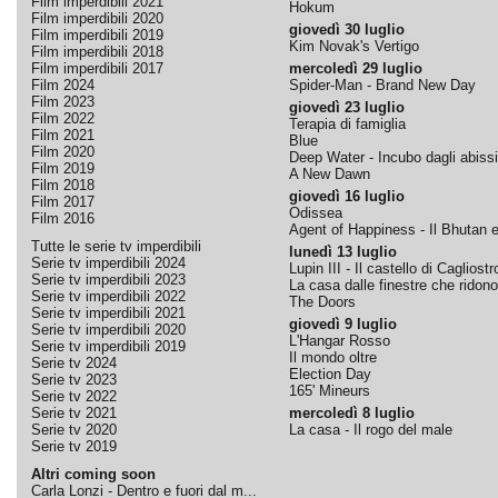
Film imperdibili 2021
Hokum
Film imperdibili 2020
giovedì 30 luglio
Film imperdibili 2019
Kim Novak's Vertigo
Film imperdibili 2018
Film imperdibili 2017
mercoledì 29 luglio
Film 2024
Spider-Man - Brand New Day
Film 2023
giovedì 23 luglio
Film 2022
Terapia di famiglia
Film 2021
Blue
Film 2020
Deep Water - Incubo dagli abissi
Film 2019
A New Dawn
Film 2018
giovedì 16 luglio
Film 2017
Odissea
Film 2016
Agent of Happiness - Il Bhutan e 
Tutte le serie tv imperdibili
lunedì 13 luglio
Serie tv imperdibili 2024
Lupin III - Il castello di Cagliostr
Serie tv imperdibili 2023
La casa dalle finestre che ridono
Serie tv imperdibili 2022
The Doors
Serie tv imperdibili 2021
giovedì 9 luglio
Serie tv imperdibili 2020
L'Hangar Rosso
Serie tv imperdibili 2019
Il mondo oltre
Serie tv 2024
Election Day
Serie tv 2023
165' Mineurs
Serie tv 2022
Serie tv 2021
mercoledì 8 luglio
Serie tv 2020
La casa - Il rogo del male
Serie tv 2019
Altri coming soon
Carla Lonzi - Dentro e fuori dal m...