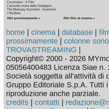
Cocomelon - Il Film
L'assurda storia della Gialappa's ...
The Mortuary Assistant - Anatomia ...
I Nisidiani
Altri prossimamente »
Altri film al cinema »
home
|
cinema
|
database
|
fil
prossimamente
|
colonne sono
TROVASTREAMING
|
Copyright© 2000 - 2026 MYmov
05056400483 Licenza Siae n. 
Società soggetta all'attività d
Gruppo Editoriale S.p.A. Tutti i d
riproduzione anche parziale.
credits
|
contatti
|
redazione@m