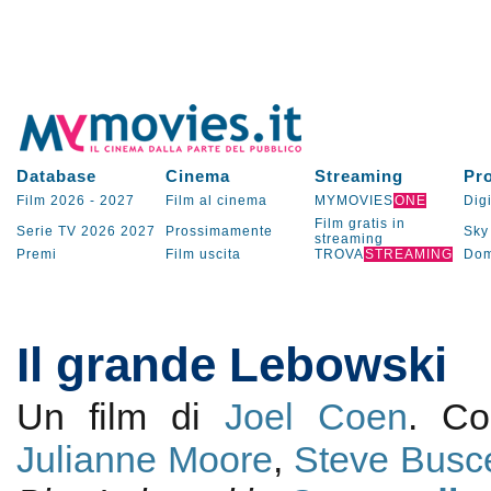
Database
Cinema
Streaming
Pr
Film 2026
-
2027
Film al cinema
MYMOVIES
ONE
Digi
Film gratis in
Serie TV
2026
2027
Prossimamente
Sky
streaming
Premi
Film uscita
TROVA
STREAMING
Dom
Il grande Lebowski
Un film di
Joel Coen
. C
Julianne Moore
,
Steve Busc