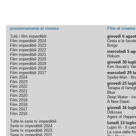
prossimamente al cinema
Film al cinema
Tutti i film imperdibili
giovedì 6 agos
Film imperdibili 2024
Greta e le favol
Film imperdibili 2023
Borgo
Film imperdibili 2022
mercoledì 5 ag
Film imperdibili 2021
Hokum
Film imperdibili 2020
giovedì 30 lugl
Film imperdibili 2019
Kim Novak's Ver
Film imperdibili 2018
Film imperdibili 2017
mercoledì 29 lu
Film 2024
Spider-Man - B
Film 2023
giovedì 23 lugl
Film 2022
Terapia di famigl
Film 2021
Blue
Film 2020
Deep Water - Inc
Film 2019
A New Dawn
Film 2018
giovedì 16 lugl
Film 2017
Odissea
Film 2016
Agent of Happine
Tutte le serie tv imperdibili
lunedì 13 lugli
Serie tv imperdibili 2024
Lupin III - Il cas
Serie tv imperdibili 2023
La casa dalle fi
Serie tv imperdibili 2022