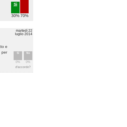
Sì
30%
70%
martedì 22
luglio 2014
tto e
è per
Sì
No
0%
0%
d'accordo?