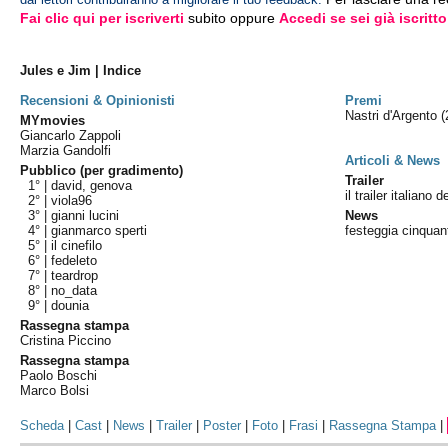
Fai clic qui per iscriverti
subito oppure
Accedi se sei già iscritto
Jules e Jim | Indice
Recensioni & Opinionisti
Premi
Nastri d'Argento
(
MYmovies
Giancarlo Zappoli
Marzia Gandolfi
Articoli & News
Pubblico (per gradimento)
Trailer
1° |
david, genova
il trailer italiano d
2° |
viola96
3° |
gianni lucini
News
4° |
gianmarco sperti
festeggia cinquan
5° |
il cinefilo
6° |
fedeleto
7° |
teardrop
8° |
no_data
9° |
dounia
Rassegna stampa
Cristina Piccino
Rassegna stampa
Paolo Boschi
Marco Bolsi
Scheda
|
Cast
|
News
|
Trailer
|
Poster
|
Foto
|
Frasi
|
Rassegna Stampa
|