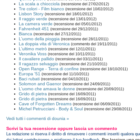
La scala a chiocciola
(recensione del 27/02/2012)
Tre colori - Film bianco
(recensione del 10/02/2012)
Lisbon Story
(recensione del 18/01/2012)
Il raggio verde
(recensione del 13/01/2012)
La camera verde
(recensione del 05/01/2012)
Fahrenheit 451
(recensione del 29/12/2011)
Bianca
(recensione del 27/12/2011)
L'uomo della pioggia
(recensione del 28/11/2011)
La doppia vita di Veronica
(commento del 19/11/2011)
L'ultimo metrò
(recensione del 12/11/2011)
Veronika Voss
(recensione del 10/11/2011)
Il cavaliere pallido
(recensione del 03/11/2011)
Il ragazzo selvaggio
(recensione del 21/10/2011)
Open Range - Terra di confine
(recensione del 18/10/2011)
Europa '51
(recensione del 11/10/2011)
Baci rubati
(recensione del 04/10/2011)
Solomon and Gaenor
(recensione del 24/09/2011)
L'uomo che amava le donne
(recensione del 20/09/2011)
Grido di pietra
(recensione del 16/09/2011)
Grido di pietra
(recensione del 16/09/2011)
Cave of Forgotten Dreams
(recensione del 06/09/2011)
Michel Petrucciani - Body & Soul
(recensione del 29/08/2011)
Vedi tutti i commenti di dounia »
Scrivi la tua recensione oppure lascia un commento
La redazione si riserva il diritto di rimuovere i commenti inseriti qualora qu
Per lasciare una r
dai lettori contribuiranno a migliorare il tuo feedback.