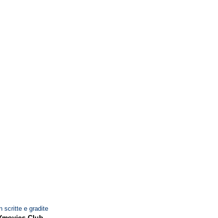
n scritte e gradite
Ymovies Club
.