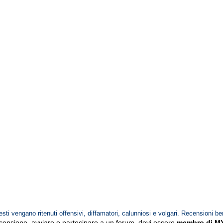
esti vengano ritenuti offensivi, diffamatori, calunniosi e volgari. Recensioni be
ecensione, avviare o partecipare a un forum, devi essere
membro di M