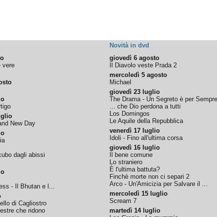
Novità in dvd
to
giovedì 6 agosto
e vere
Il Diavolo veste Prada 2
mercoledì 5 agosto
osto
Michael
giovedì 23 luglio
io
The Drama - Un Segreto è per Sempr
tigo
... che Dio perdona a tutti
Los Domingos
glio
Le Aquile della Repubblica
rand New Day
venerdì 17 luglio
io
Idoli - Fino all'ultima corsa
ia
giovedì 16 luglio
ubo dagli abissi
Il bene comune
Lo straniero
È l'ultima battuta?
io
Finchè morte non ci separi 2
Arco - Un'Amicizia per Salvare il ...
ss - Il Bhutan e l...
mercoledì 15 luglio
o
Scream 7
tello di Cagliostro
nestre che ridono
martedì 14 luglio