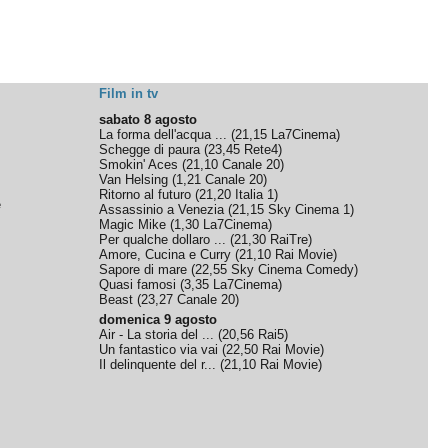
Film in tv
sabato 8 agosto
La forma dell'acqua ...
(
21,15
La7Cinema
)
Schegge di paura
(
23,45
Rete4
)
Smokin' Aces
(
21,10
Canale 20
)
Van Helsing
(
1,21
Canale 20
)
Ritorno al futuro
(
21,20
Italia 1
)
e
Assassinio a Venezia
(
21,15
Sky Cinema 1
)
Magic Mike
(
1,30
La7Cinema
)
Per qualche dollaro ...
(
21,30
RaiTre
)
Amore, Cucina e Curry
(
21,10
Rai Movie
)
Sapore di mare
(
22,55
Sky Cinema Comedy
)
Quasi famosi
(
3,35
La7Cinema
)
Beast
(
23,27
Canale 20
)
domenica 9 agosto
Air - La storia del ...
(
20,56
Rai5
)
Un fantastico via vai
(
22,50
Rai Movie
)
Il delinquente del r...
(
21,10
Rai Movie
)