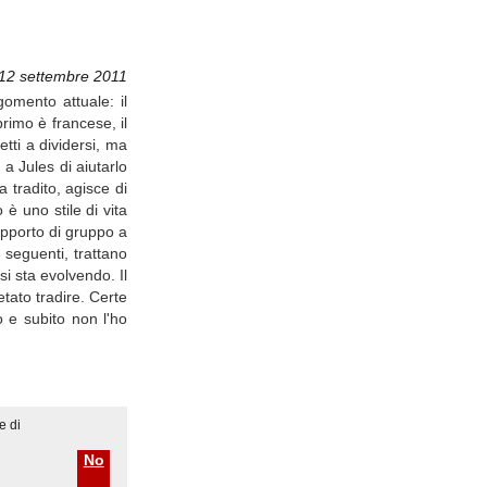
 12 settembre 2011
omento attuale: il
rimo è francese, il
tti a dividersi, ma
a Jules di aiutarlo
 tradito, agisce di
 è uno stile di vita
rapporto di gruppo a
 seguenti, trattano
i sta evolvendo. Il
tato tradire. Certe
o e subito non l'ho
e di
No