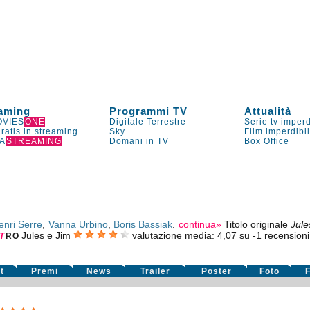
aming
Programmi TV
Attualità
VIES
ONE
Digitale Terrestre
Serie tv imperd
gratis in streaming
Sky
Film imperdibi
A
STREAMING
Domani in TV
Box Office
enri Serre
,
Vanna Urbino
,
Boris Bassiak
.
continua»
Titolo originale
Jule
Jules e Jim
valutazione media:
4,07
su
-1
recensioni 
T
RO
t
Premi
News
Trailer
Poster
Foto
F