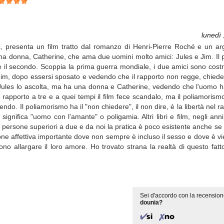
lunedì
a, presenta un film tratto dal romanzo di Henri-Pierre Roché e un arg
una donna, Catherine, che ama due uomini molto amici: Jules e Jim. Il p
e il secondo. Scoppia la prima guerra mondiale, i due amici sono costre
Jim, dopo essersi sposato e vedendo che il rapporto non regge, chiede 
 Jules lo ascolta, ma ha una donna e Catherine, vedendo che l'uomo ha
n rapporto a tre e a quei tempi il film fece scandalo, ma il poliamorismo
endo. Il poliamorismo ha il "non chiedere", il non dire, è la libertà nel 
gnifica "uomo con l'amante" o poligamia. Altri libri e film, negli anni
i persone superiori a due e da noi la pratica è poco esistente anche se s
 affettiva importante dove non sempre è incluso il sesso e dove è vie
no allargare il loro amore. Ho trovato strana la realtà di questo fatt
Sei d'accordo con la recension
dounia?