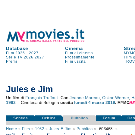
Database
Cinema
Stre
Film 2026
-
2027
Film al cinema
MYMO
Serie TV
2026
2027
Prossimamente
Film 
Premi
Film uscita
TROV
Jules e Jim
Un film di
François Truffaut
. Con
Jeanne Moreau
,
Oskar Werner
,
H
1962
. - Cineteca di Bologna
uscita
lunedì 4
marzo 2019
.
MYMO
NE
Scheda
Critica
Pubblico
Forum
Cas
Home
»
Film
»
1962
»
Jules E Jim
»
Pubblico
»
603468
»