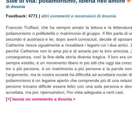
Stile di vita: poliamorismo, libertà nell'amore
di dounia
Feedback: 4771 |
altri commenti e recensioni di dounia
Francois Truffaut, che ha sempre amato la lettura e la letteratur
poliamorismo o polifedeltà o matrimonio di gruppo. Il film parla di 
secondo è austriaco e lei, dopo averli conosciuti, decide di sposar
Catherine riesce ugualmente a rinsaldare i legami coi i due amici. 
perché Catherine non lo ama più e di amarla per la loro amicizia.
conseguenza, così la fine della storia diventa tragica. Il loro era u
sempre esistito, è un movimento libero in più stili che oggi sta cresc
tre o più persone, è un matrimonio a più persone e la parola non si
l'argomento, ma la nostra società ha difficoltà ad accettare nuclei d
poliamorismo è un legame aperto che comprende più di una relazione
persone trovano difficile essere felici con una sola persona e devo
accettata, ma poi, ripensandoci, l'ho vista adeguata a certi casi.
[+] lascia un commento a dounia »