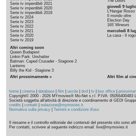
The Doors
Serie tv imperdibili 2021
giovedì 9 lugli
Serie tv imperdibili 2020
L'Hangar Rosso
Serie tv imperdibili 2019
Il mondo oltre
Serie tv 2024
Election Day
Serie tv 2023
165' Mineurs
Serie tv 2022
Serie tv 2021
mercoledì 8 lug
Serie tv 2020
La casa - Il rog
Serie tv 2019
Altri coming soon
Queen Budapest
Linkin Park: Unshatter
Batman: Caped Crusader - Stagione 2
Lanterns
Billy the Kid - Stagione 3
Altri prossimamente »
Altri film al ci
home
|
cinema
|
database
|
film
|
uscite
|
dvd
|
tv
|
box office
|
prossima
Copyright© 2000 - 2026 MYmovies® Mo-Net s.r.l. P.IVA: 05056400483 L
Società soggetta all'attività di direzione e coordinamento di GEDI Gruppo E
credits
|
contatti
|
redazione@mymovies.it
Normativa sulla privacy
|
Termini e condizioni d'uso
Il riesame e il controllo editoriale dei contenuti del presente sito sono a
Per contatti, scrivere al seguente indirizzo email: live@mymovies.it