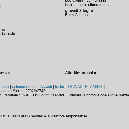
Lee Cronin - La mummia
Idoli - Fino all'ultima corsa
o
giovedì 2 luglio
Buen Camino
lio
o del male
nema »
Altri film in dvd »
mente
|
colonne sonore
|
Accedi
|
trailer
|
TROVASTREAMING
|
icenza Siae n. 2792/I/2742.
ditoriale S.p.A. Tutti i diritti riservati. È vietata la riproduzione anche parzia
ffidati al team di MYmovies e al direttore responsabile.