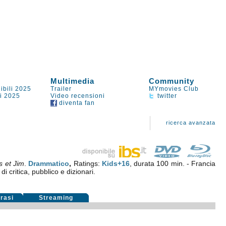
Multimedia
Community
ibili 2025
Trailer
MYmovies Club
li 2025
Video recensioni
twitter
diventa fan
ricerca avanzata
s et Jim
.
Drammatico
,
Ratings:
Kids+16
, durata 100 min. - Francia
di critica, pubblico e dizionari.
rasi
Streaming