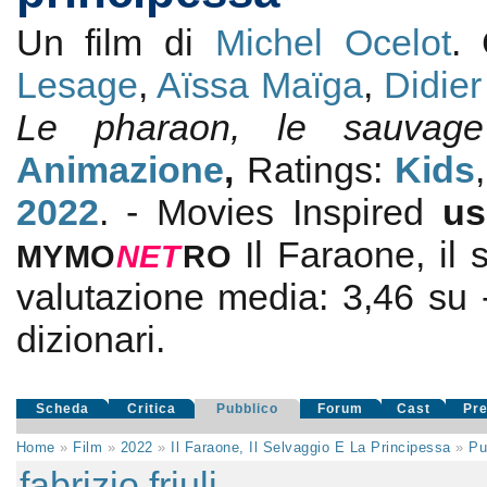
Un film di
Michel Ocelot
.
Lesage
,
Aïssa Maïga
,
Didie
Le pharaon, le sauvage
Animazione
,
Ratings:
Kids
2022
. - Movies Inspired
us
Il Faraone, il
MYMO
NE
T
RO
valutazione media:
3,46
su
dizionari.
Scheda
Critica
Pubblico
Forum
Cast
Pr
Home
»
Film
»
2022
»
Il Faraone, Il Selvaggio E La Principessa
»
Pu
fabrizio friuli