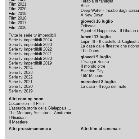
Terapia di famiglia
Film 2021
Blue
Film 2020
Deep Water - Incubo dagli abissi
Film 2019
A New Dawn
Film 2018
giovedì 16 luglio
Film 2017
Odissea
Film 2016
Agent of Happiness - Il Bhutan e 
Tutte le serie tv imperdibili
lunedì 13 luglio
Serie tv imperdibili 2024
Lupin III - Il castello di Cagliostr
Serie tv imperdibili 2023
La casa dalle finestre che ridono
Serie tv imperdibili 2022
The Doors
Serie tv imperdibili 2021
giovedì 9 luglio
Serie tv imperdibili 2020
L'Hangar Rosso
Serie tv imperdibili 2019
Il mondo oltre
Serie tv 2024
Election Day
Serie tv 2023
165' Mineurs
Serie tv 2022
Serie tv 2021
mercoledì 8 luglio
Serie tv 2020
La casa - Il rogo del male
Serie tv 2019
Altri coming soon
Cocomelon - Il Film
L'assurda storia della Gialappa's ...
The Mortuary Assistant - Anatomia ...
I Nisidiani
Il Mestiere
Altri prossimamente »
Altri film al cinema »