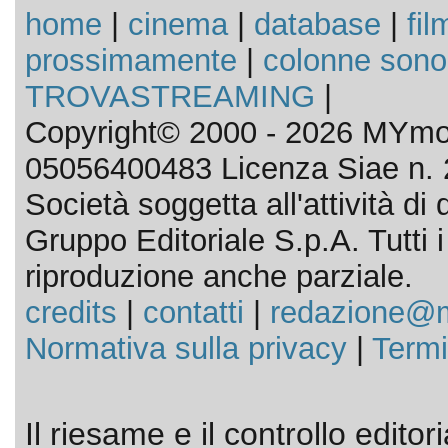
home
|
cinema
|
database
|
fil
prossimamente
|
colonne sono
TROVASTREAMING
|
Copyright© 2000 - 2026 MYmov
05056400483 Licenza Siae n. 
Società soggetta all'attività d
Gruppo Editoriale S.p.A. Tutti i d
riproduzione anche parziale.
credits
|
contatti
|
redazione@m
Normativa sulla privacy
|
Termi
Il riesame e il controllo editor