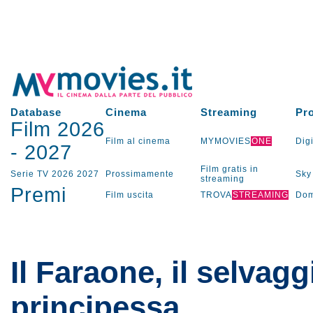
Database
Cinema
Streaming
Pr
Film 2026
Film al cinema
MYMOVIES
ONE
Digi
-
2027
Film gratis in
Serie TV
2026
2027
Prossimamente
Sky
streaming
Premi
Film uscita
TROVA
STREAMING
Dom
Il Faraone, il selvagg
principessa