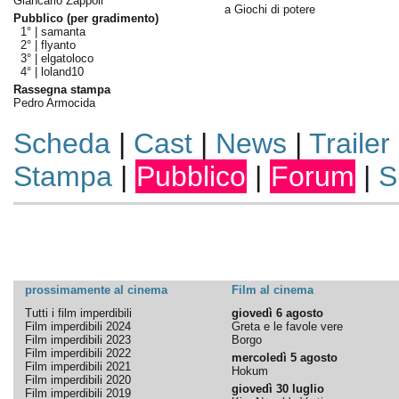
Giancarlo Zappoli
a Giochi di potere
Pubblico (per gradimento)
1° |
samanta
2° |
flyanto
3° |
elgatoloco
4° |
loland10
Rassegna stampa
Pedro Armocida
Scheda
|
Cast
|
News
|
Trailer
Stampa
|
Pubblico
|
Forum
|
S
prossimamente al cinema
Film al cinema
Tutti i film imperdibili
giovedì 6 agosto
Film imperdibili 2024
Greta e le favole vere
Film imperdibili 2023
Borgo
Film imperdibili 2022
mercoledì 5 agosto
Film imperdibili 2021
Hokum
Film imperdibili 2020
giovedì 30 luglio
Film imperdibili 2019