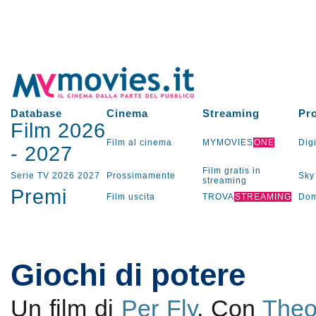
Database
Cinema
Streaming
Pr
Film 2026
Film al cinema
MYMOVIES
ONE
Digi
-
2027
Film gratis in
Serie TV
2026
2027
Prossimamente
Sky
streaming
Premi
Film uscita
TROVA
STREAMING
Dom
Giochi di potere
Un film di
Per Fly
. Con
Theo