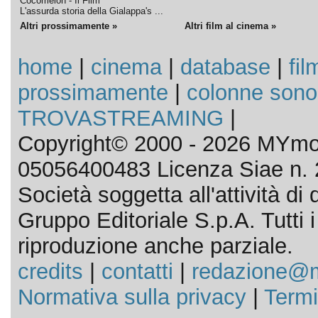
Cocomelon - Il Film
L'assurda storia della Gialappa's ...
Altri prossimamente »
Altri film al cinema »
home
|
cinema
|
database
|
fil
prossimamente
|
colonne sono
TROVASTREAMING
|
Copyright© 2000 - 2026 MYmov
05056400483 Licenza Siae n. 
Società soggetta all'attività d
Gruppo Editoriale S.p.A. Tutti i d
riproduzione anche parziale.
credits
|
contatti
|
redazione@m
Normativa sulla privacy
|
Termi