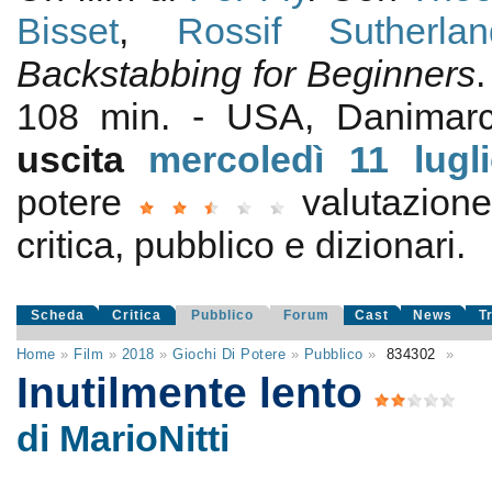
Bisset
,
Rossif Sutherlan
Backstabbing for Beginners
108 min. - USA, Danima
uscita
mercoledì 11
lugl
potere
valutazion
critica, pubblico e dizionari.
Scheda
Critica
Pubblico
Forum
Cast
News
T
Home
»
Film
»
2018
»
Giochi Di Potere
»
Pubblico
»
834302
»
Inutilmente lento
di MarioNitti