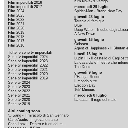
Kim Novak's Vertigo
Film imperdibili 2018
Film imperdibili 2017
mercoledì 29 luglio
Film 2024
Spider-Man - Brand New Day
Film 2023
giovedì 23 luglio
Film 2022
Terapia di famiglia
Film 2021
Blue
Film 2020
Deep Water - Incubo dagli abissi
Film 2019
A New Dawn
Film 2018
giovedì 16 luglio
Film 2017
Odissea
Film 2016
Agent of Happiness - Il Bhutan e 
Tutte le serie tv imperdibili
lunedì 13 luglio
Serie tv imperdibili 2024
Lupin III - Il castello di Cagliostr
Serie tv imperdibili 2023
La casa dalle finestre che ridono
Serie tv imperdibili 2022
The Doors
Serie tv imperdibili 2021
giovedì 9 luglio
Serie tv imperdibili 2020
L'Hangar Rosso
Serie tv imperdibili 2019
Il mondo oltre
Serie tv 2024
Election Day
Serie tv 2023
165' Mineurs
Serie tv 2022
Serie tv 2021
mercoledì 8 luglio
Serie tv 2020
La casa - Il rogo del male
Serie tv 2019
Altri coming soon
'O Sang - Il miracolo di San Gennaro
Carlo Acutis - Il giovane santo
Carla Lonzi - Dentro e fuori dal m...