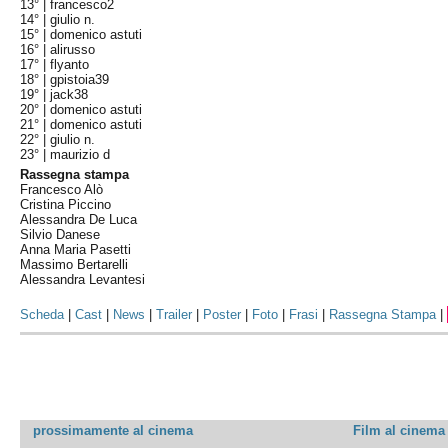
13° |
francesco2
14° |
giulio n.
15° |
domenico astuti
16° |
alirusso
17° |
flyanto
18° |
gpistoia39
19° |
jack38
20° |
domenico astuti
21° |
domenico astuti
22° |
giulio n.
23° |
maurizio d
Rassegna stampa
Francesco Alò
Cristina Piccino
Alessandra De Luca
Silvio Danese
Anna Maria Pasetti
Massimo Bertarelli
Alessandra Levantesi
Scheda
|
Cast
|
News
|
Trailer
|
Poster
|
Foto
|
Frasi
|
Rassegna Stampa
|
prossimamente al cinema
Film al cinema