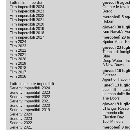
Tutti i film imperdibili
giovedì 6 agos
Film imperdibili 2024
Greta e le favol
Film imperdibili 2023
Borgo
Film imperdibili 2022
mercoledì 5 ag
Film imperdibili 2021
Hokum
Film imperdibili 2020
giovedì 30 lugl
Film imperdibili 2019
Kim Novak's Ver
Film imperdibili 2018
Film imperdibili 2017
mercoledì 29 lu
Film 2024
Spider-Man - B
Film 2023
giovedì 23 lugl
Film 2022
Terapia di famigl
Film 2021
Blue
Film 2020
Deep Water - Inc
Film 2019
A New Dawn
Film 2018
giovedì 16 lugl
Film 2017
Odissea
Film 2016
Agent of Happine
Tutte le serie tv imperdibili
lunedì 13 lugli
Serie tv imperdibili 2024
Lupin III - Il cas
Serie tv imperdibili 2023
La casa dalle fi
Serie tv imperdibili 2022
The Doors
Serie tv imperdibili 2021
giovedì 9 lugli
Serie tv imperdibili 2020
L'Hangar Rosso
Serie tv imperdibili 2019
Il mondo oltre
Serie tv 2024
Election Day
Serie tv 2023
165' Mineurs
Serie tv 2022
Serie tv 2021
mercoledì 8 lug