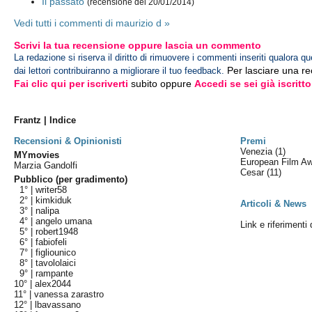
Il passato
(recensione del 20/01/2014)
Vedi tutti i commenti di maurizio d »
Scrivi la tua recensione oppure lascia un commento
La redazione si riserva il diritto di rimuovere i commenti inseriti qualora qu
Per lasciare una r
dai lettori contribuiranno a migliorare il tuo feedback.
Fai clic qui per iscriverti
subito oppure
Accedi se sei già iscritto
Frantz | Indice
Recensioni & Opinionisti
Premi
Venezia
(1)
MYmovies
European Film A
Marzia Gandolfi
Cesar
(11)
Pubblico (per gradimento)
1° |
writer58
2° |
kimkiduk
Articoli & News
3° |
nalipa
4° |
angelo umana
Link e riferimenti 
5° |
robert1948
6° |
fabiofeli
7° |
figliounico
8° |
tavololaici
9° |
rampante
10° |
alex2044
11° |
vanessa zarastro
12° |
lbavassano