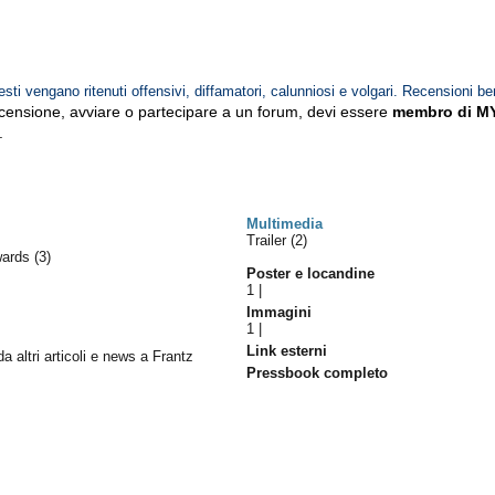
esti vengano ritenuti offensivi, diffamatori, calunniosi e volgari. Recensioni be
ecensione, avviare o partecipare a un forum, devi essere
membro di M
.
Multimedia
Trailer (2)
wards
(3)
Poster e locandine
1
|
Immagini
1
|
Link esterni
da altri articoli e news a Frantz
Pressbook completo