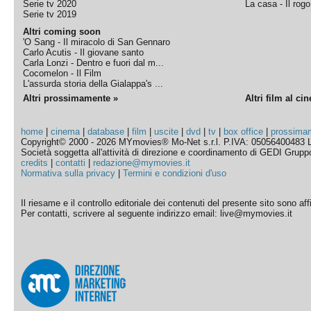
Serie tv 2020
La casa - Il rog
Serie tv 2019
Altri coming soon
'O Sang - Il miracolo di San Gennaro
Carlo Acutis - Il giovane santo
Carla Lonzi - Dentro e fuori dal m...
Cocomelon - Il Film
L'assurda storia della Gialappa's ...
Altri prossimamente »
Altri film al ci
home
|
cinema
|
database
|
film
|
uscite
|
dvd
|
tv
|
box office
|
prossima
Copyright© 2000 - 2026 MYmovies® Mo-Net s.r.l. P.IVA: 05056400483 L
Società soggetta all'attività di direzione e coordinamento di GEDI Gruppo E
credits
|
contatti
|
redazione@mymovies.it
Normativa sulla privacy
|
Termini e condizioni d'uso
Il riesame e il controllo editoriale dei contenuti del presente sito sono a
Per contatti, scrivere al seguente indirizzo email: live@mymovies.it