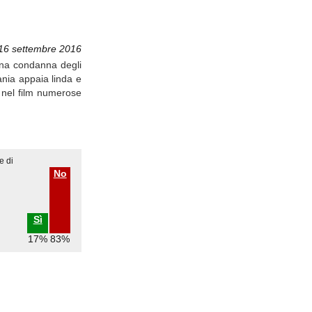
 16 settembre 2016
 una condanna degli
ania appaia linda e
 nel film numerose
e di
No
Sì
17%
83%