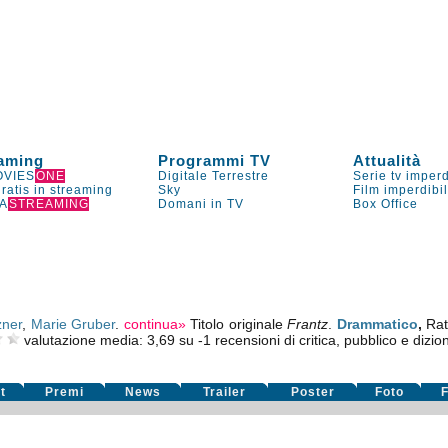
aming
Programmi TV
Attualità
VIES
ONE
Digitale Terrestre
Serie tv imperd
gratis in streaming
Sky
Film imperdibi
A
STREAMING
Domani in TV
Box Office
zner
,
Marie Gruber
.
continua»
Titolo originale
Frantz
.
Drammatico
,
Rat
valutazione media:
3,69
su
-1
recensioni di critica, pubblico e dizion
t
Premi
News
Trailer
Poster
Foto
F