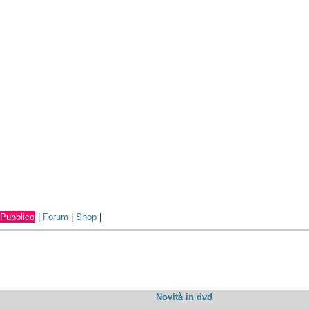
Pubblico
|
Forum
|
Shop
|
Novità in dvd