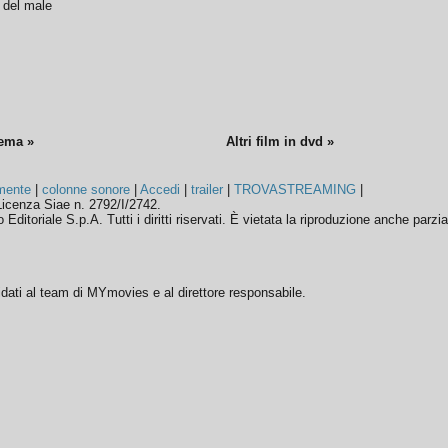
o del male
nema »
Altri film in dvd »
mente
|
colonne sonore
|
Accedi
|
trailer
|
TROVASTREAMING
|
icenza Siae n. 2792/I/2742.
ditoriale S.p.A. Tutti i diritti riservati. È vietata la riproduzione anche parzia
ffidati al team di MYmovies e al direttore responsabile.