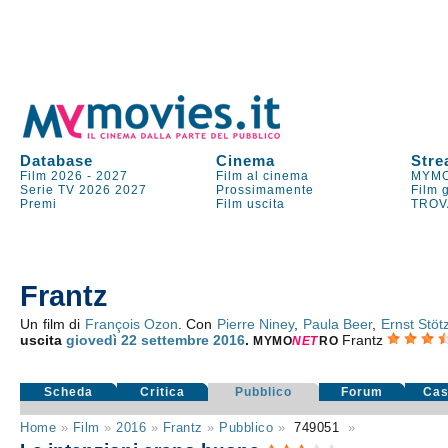
Database
Cinema
Stre
Film 2026
-
2027
Film al cinema
MYMO
Serie TV
2026
2027
Prossimamente
Film 
Premi
Film uscita
TROV
Frantz
Un film di
François Ozon
. Con
Pierre Niney
,
Paula Beer
,
Ernst Stöt
uscita
giovedì 22
settembre 2016
.
Frantz
MYMO
NE
T
RO
Scheda
Critica
Pubblico
Forum
Cas
Home
»
Film
»
2016
»
Frantz
»
Pubblico
»
749051
»