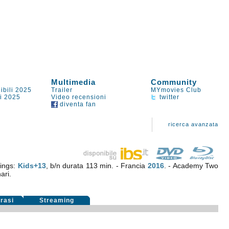
Multimedia
Community
ibili 2025
Trailer
MYmovies Club
li 2025
Video recensioni
twitter
diventa fan
ricerca avanzata
ings:
Kids+13
, b/n durata 113 min. - Francia
2016
. - Academy Two
ari.
rasi
Streaming