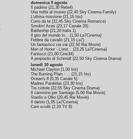
domenica 9 agosto
Il padrino
(
21,30
Rete4
)
Una notte al museo
(
22,40
Sky Cinema Family
)
L'ultima missione
(
21,15
Iris
)
Corro da te
(
22,45
Sky Cinema Romance
)
Smokin' Aces
(
23,17
Canale 20
)
e
Battleship
(
21,20
Italia 1
)
Il giro del mondo in...
(
1,50
La7Cinema
)
Febbre da cavallo
(
21,15
La7
)
Un fantastico via vai
(
22,50
Rai Movie
)
Men of Honor - L'ono...
(
23,25
La7Cinema
)
Fantozzi
(
21,00
Cine34
)
A proposito di Schmidt
(
22,50
Sky Cinema Drama
)
lunedì 10 agosto
Michael Clayton
(
1,00
Iris
)
The Burning Plain - ...
(
21,15
Iris
)
Ocean's 8
(
0,35
Canale 5
)
Madres Paralelas
(
23,30
Iris
)
Tre ciotole
(
22,55
Sky Cinema Drama
)
Il cammino per Santiago
(
5,00
Rai Movie
)
Stanlio e Ollio
(
20,45
Rai Movie
)
Il danno
(
1,05
La7Cinema
)
Cani sciolti
(
2,20
TV 8
)