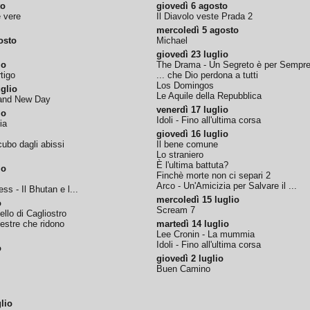
to
giovedì 6 agosto
e vere
Il Diavolo veste Prada 2
mercoledì 5 agosto
osto
Michael
giovedì 23 luglio
io
The Drama - Un Segreto è per Sempr
tigo
... che Dio perdona a tutti
Los Domingos
glio
Le Aquile della Repubblica
rand New Day
venerdì 17 luglio
io
Idoli - Fino all'ultima corsa
ia
giovedì 16 luglio
ubo dagli abissi
Il bene comune
Lo straniero
È l'ultima battuta?
io
Finchè morte non ci separi 2
Arco - Un'Amicizia per Salvare il ...
ss - Il Bhutan e l...
mercoledì 15 luglio
o
Scream 7
tello di Cagliostro
nestre che ridono
martedì 14 luglio
Lee Cronin - La mummia
Idoli - Fino all'ultima corsa
o
giovedì 2 luglio
Buen Camino
lio