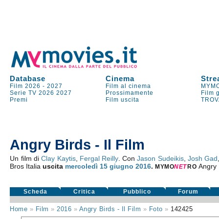
Database
Cinema
Stre
Film 2026
-
2027
Film al cinema
MYMO
Serie TV
2026
2027
Prossimamente
Film 
Premi
Film uscita
TROV
Angry Birds - Il Film
Un film di
Clay Kaytis
,
Fergal Reilly
. Con
Jason Sudeikis
,
Josh Gad
Bros Italia
uscita
mercoledì 15
giugno 2016
.
Angry B
MYMO
NE
T
RO
Scheda
Critica
Pubblico
Forum
Home
»
Film
»
2016
»
Angry Birds - Il Film
»
Foto
»
142425