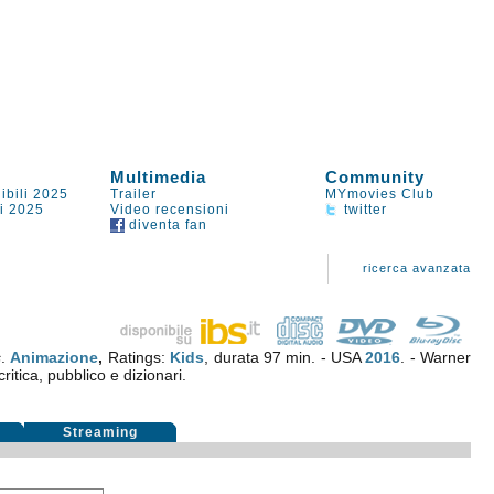
Multimedia
Community
ibili 2025
Trailer
MYmovies Club
li 2025
Video recensioni
twitter
diventa fan
ricerca avanzata
s
.
Animazione
,
Ratings:
Kids
, durata 97 min. - USA
2016
. - Warner
ritica, pubblico e dizionari.
i
Streaming