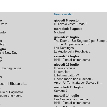
Novità in dvd
to
giovedì 6 agosto
e vere
Il Diavolo veste Prada 2
mercoledì 5 agosto
osto
Michael
giovedì 23 luglio
io
The Drama - Un Segreto è per Sempr
tigo
... che Dio perdona a tutti
Los Domingos
glio
Le Aquile della Repubblica
rand New Day
venerdì 17 luglio
io
Idoli - Fino all'ultima corsa
ia
giovedì 16 luglio
ubo dagli abissi
Il bene comune
Lo straniero
È l'ultima battuta?
io
Finchè morte non ci separi 2
Arco - Un'Amicizia per Salvare il ...
ss - Il Bhutan e l...
mercoledì 15 luglio
o
Scream 7
tello di Cagliostro
nestre che ridono
martedì 14 luglio
Lee Cronin - La mummia
Idoli - Fino all'ultima corsa
o