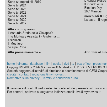
L'Hangar Rosso
Serie tv imperdibili 2019
Il mondo oltre
Serie tv 2024
Election Day
Serie tv 2023
165' Mineurs
Serie tv 2022
Serie tv 2021
mercoledì 8 lug
Serie tv 2020
La casa - Il rog
Serie tv 2019
Altri coming soon
L'Assurda Storia della Gialappa's ...
The Mortuary Assistant - Anatomia ...
I Nisidiani
Il Mestiere
Scarpe Rotte
Altri prossimamente »
Altri film al ci
home
|
cinema
|
database
|
film
|
uscite
|
dvd
|
tv
|
box office
|
prossima
Copyright© 2000 - 2026 MYmovies® Mo-Net s.r.l. P.IVA: 05056400483 L
Società soggetta all'attività di direzione e coordinamento di GEDI Gruppo E
credits
|
contatti
|
redazione@mymovies.it
Normativa sulla privacy
|
Termini e condizioni d'uso
Il riesame e il controllo editoriale dei contenuti del presente sito sono a
Per contatti, scrivere al seguente indirizzo email: live@mymovies.it