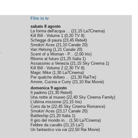
Film in tv
sabato 8 agosto
La forma dell'acqua ...
(
21,15
La7Cinema
)
Kill Bill - Volume 1
(
0,20
TV 8
)
Schegge di paura
(
23,45
Rete4
)
Smokin' Aces
(
21,10
Canale 20
)
Van Helsing
(
1,21
Canale 20
)
e
Scent of a Woman - P...
(
2,00
Iris
)
Ritorno al futuro
(
21,25
Italia 1
)
Assassinio a Venezia
(
21,15
Sky Cinema 1
)
Kill Bill - Volume 2
(
2,30
TV 8
)
Magic Mike
(
1,30
La7Cinema
)
Per qualche dollaro ...
(
21,30
RaiTre
)
Amore, Cucina e Curry
(
21,10
Rai Movie
)
domenica 9 agosto
Il padrino
(
21,30
Rete4
)
Una notte al museo
(
22,40
Sky Cinema Family
)
L'ultima missione
(
21,15
Iris
)
Corro da te
(
22,45
Sky Cinema Romance
)
Smokin' Aces
(
23,17
Canale 20
)
Battleship
(
21,20
Italia 1
)
Il giro del mondo in...
(
1,50
La7Cinema
)
Febbre da cavallo
(
21,15
La7
)
Un fantastico via vai
(
22,50
Rai Movie
)