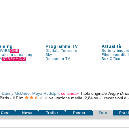
aming
Programmi TV
Attualità
VIES
ONE
Digitale Terrestre
Serie tv imperd
gratis in streaming
Sky
Film imperdibi
A
STREAMING
Domani in TV
Box Office
,
Danny McBride
,
Maya Rudolph
.
continua»
Titolo originale
Angry Bird
irds - Il Film
valutazione media:
2,84
su
-1
recensioni di c
Cast
News
Trailer
Poster
Foto
Fras