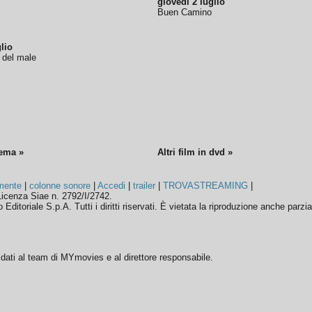
giovedì 2 luglio
Buen Camino
lio
o del male
nema »
Altri film in dvd »
mente
|
colonne sonore
|
Accedi
|
trailer
|
TROVASTREAMING
|
icenza Siae n. 2792/I/2742.
ditoriale S.p.A. Tutti i diritti riservati. È vietata la riproduzione anche parzia
ffidati al team di MYmovies e al direttore responsabile.