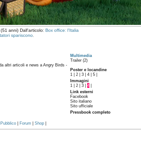
(51 anni) Dall'articolo:
Box office: l'Italia
tatori spariscono
.
Multimedia
Trailer (2)
da altri articoli e news a Angry Birds -
Poster e locandine
1
|
2
|
3
|
4
|
5
|
Immagini
1
|
2
|
3
|
4
|
Link esterni
Facebook
Sito italiano
Sito ufficiale
Pressbook completo
|
Pubblico
|
Forum
|
Shop
|