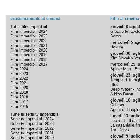
prossimamente al cinema
Film al cinema
Tutti i film imperdibili
giovedì 6 agos
Film imperdibili 2024
Greta e le favol
Film imperdibili 2023
Borgo
Film imperdibili 2022
mercoledì 5 ag
Film imperdibili 2021
Hokum
Film imperdibili 2020
giovedì 30 lugl
Film imperdibili 2019
Kim Novak's Ver
Film imperdibili 2018
Film imperdibili 2017
mercoledì 29 lu
Film 2024
Spider-Man - B
Film 2023
giovedì 23 lugl
Film 2022
Terapia di famigl
Film 2021
Blue
Film 2020
Deep Water - Inc
Film 2019
A New Dawn
Film 2018
giovedì 16 lugl
Film 2017
Odissea
Film 2016
Agent of Happine
Tutte le serie tv imperdibili
lunedì 13 lugli
Serie tv imperdibili 2024
Lupin III - Il cas
Serie tv imperdibili 2023
La casa dalle fi
Serie tv imperdibili 2022
The Doors
Serie tv imperdibili 2021
giovedì 9 lugli
Serie tv imperdibili 2020