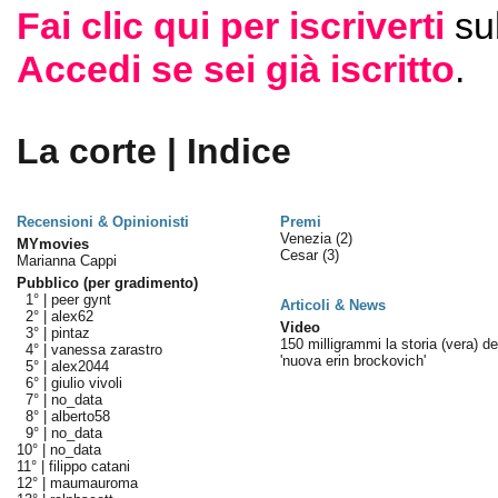
Fai clic qui per iscriverti
su
Accedi se sei già iscritto
.
La corte | Indice
Recensioni & Opinionisti
Premi
Venezia
(2)
MYmovies
Cesar
(3)
Marianna Cappi
Pubblico (per gradimento)
1° |
peer gynt
Articoli & News
2° |
alex62
Video
3° |
pintaz
150 milligrammi la storia (vera) de
4° |
vanessa zarastro
'nuova erin brockovich'
5° |
alex2044
6° |
giulio vivoli
7° |
no_data
8° |
alberto58
9° |
no_data
10° |
no_data
11° |
filippo catani
12° |
maumauroma