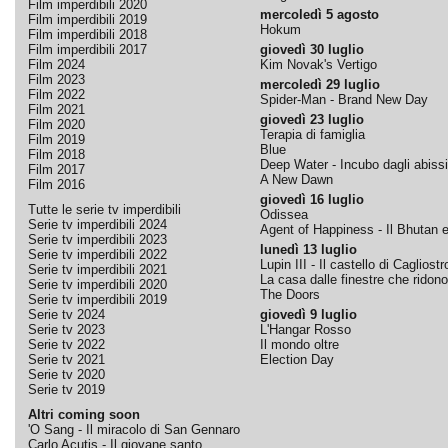
Film imperdibili 2020
mercoledì 5 agosto
Film imperdibili 2019
Hokum
Film imperdibili 2018
Film imperdibili 2017
giovedì 30 luglio
Film 2024
Kim Novak's Vertigo
Film 2023
mercoledì 29 luglio
Film 2022
Spider-Man - Brand New Day
Film 2021
giovedì 23 luglio
Film 2020
Terapia di famiglia
Film 2019
Blue
Film 2018
Deep Water - Incubo dagli abissi
Film 2017
A New Dawn
Film 2016
giovedì 16 luglio
Tutte le serie tv imperdibili
Odissea
Serie tv imperdibili 2024
Agent of Happiness - Il Bhutan e 
Serie tv imperdibili 2023
lunedì 13 luglio
Serie tv imperdibili 2022
Lupin III - Il castello di Cagliostr
Serie tv imperdibili 2021
La casa dalle finestre che ridono
Serie tv imperdibili 2020
The Doors
Serie tv imperdibili 2019
Serie tv 2024
giovedì 9 luglio
Serie tv 2023
L'Hangar Rosso
Serie tv 2022
Il mondo oltre
Serie tv 2021
Election Day
Serie tv 2020
Serie tv 2019
Altri coming soon
'O Sang - Il miracolo di San Gennaro
Carlo Acutis - Il giovane santo