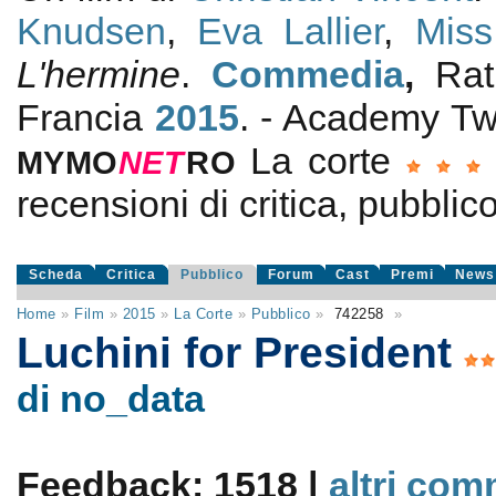
Knudsen
,
Eva Lallier
,
Miss
L'hermine
.
Commedia
,
Rat
Francia
2015
. - Academy T
La corte
MYMO
NE
T
RO
recensioni di critica, pubblico
Scheda
Critica
Pubblico
Forum
Cast
Premi
News
Home
»
Film
»
2015
»
La Corte
»
Pubblico
»
742258
»
Luchini for President
di no_data
Feedback: 1518 |
altri com