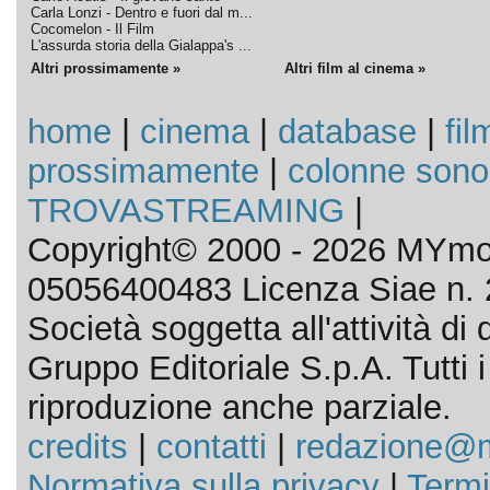
Carla Lonzi - Dentro e fuori dal m...
Cocomelon - Il Film
L'assurda storia della Gialappa's ...
Altri prossimamente »
Altri film al cinema »
home
|
cinema
|
database
|
fil
prossimamente
|
colonne sono
TROVASTREAMING
|
Copyright© 2000 - 2026 MYmov
05056400483 Licenza Siae n. 
Società soggetta all'attività d
Gruppo Editoriale S.p.A. Tutti i d
riproduzione anche parziale.
credits
|
contatti
|
redazione@m
Normativa sulla privacy
|
Termi