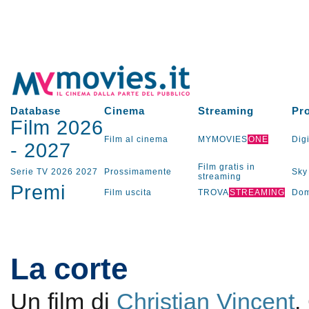
Database
Cinema
Streaming
Pr
Film 2026
Film al cinema
MYMOVIES
ONE
Digi
-
2027
Film gratis in
Serie TV
2026
2027
Prossimamente
Sky
streaming
Premi
Film uscita
TROVA
STREAMING
Dom
La corte
Un film di
Christian Vincent
.