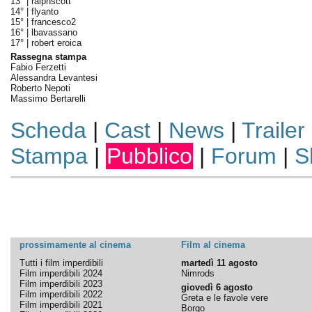
13° |
ralphscott
14° |
flyanto
15° |
francesco2
16° |
lbavassano
17° |
robert eroica
Rassegna stampa
Fabio Ferzetti
Alessandra Levantesi
Roberto Nepoti
Massimo Bertarelli
Scheda
|
Cast
|
News
|
Trailer
Stampa
|
Pubblico
|
Forum
|
S
prossimamente al cinema
Film al cinema
Tutti i film imperdibili
martedì 11 agosto
Film imperdibili 2024
Nimrods
Film imperdibili 2023
giovedì 6 agosto
Film imperdibili 2022
Greta e le favole vere
Film imperdibili 2021
Borgo