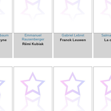
nbaum
Emmanuel
Gabriel Lebret
Salma
Rausenberger
uyne
Franck Leuwen
La 
Rémi Kubiak