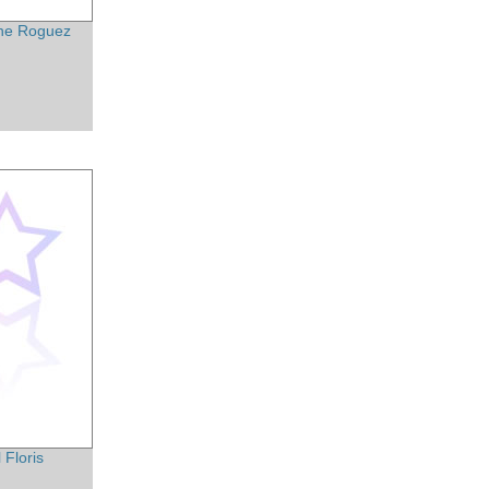
ne Roguez
 Floris