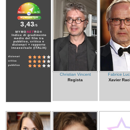
3,43
/5
MYMO
NET
RO®
Indice di gradimento
medio del film tra
pubblico, critica e
dizionari + rapporto
incassi/sale (ITALIA)
dizionari
critica
pubblico
Christian Vincent
Fabrice Luc
Regista
Xavier Rac