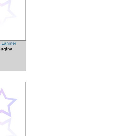
 Lahmer
cugina