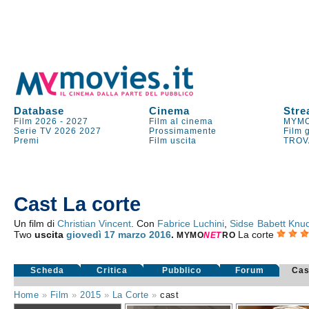
Database
Cinema
Stre
Film 2026
-
2027
Film al cinema
MYMO
Serie TV
2026
2027
Prossimamente
Film 
Premi
Film uscita
TROV
Cast La corte
Un film di
Christian Vincent
. Con
Fabrice Luchini
,
Sidse Babett Knu
Two
uscita
giovedì 17
marzo 2016
.
La corte
MYMO
NE
T
RO
Scheda
Critica
Pubblico
Forum
Cas
Home
»
Film
»
2015
»
La Corte
»
cast