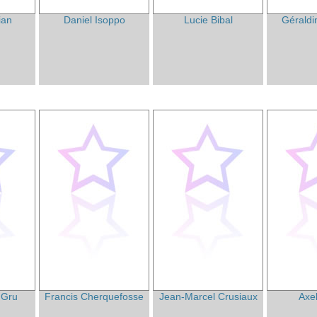
ian
Daniel Isoppo
Lucie Bibal
Géraldi
 Gru
Francis Cherquefosse
Jean-Marcel Crusiaux
Axel