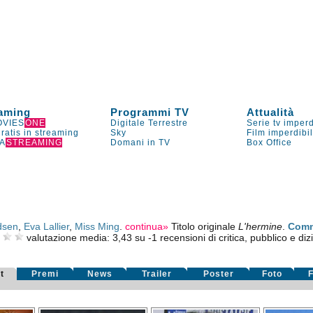
aming
Programmi TV
Attualità
VIES
ONE
Digitale Terrestre
Serie tv imperd
gratis in streaming
Sky
Film imperdibi
A
STREAMING
Domani in TV
Box Office
dsen
,
Eva Lallier
,
Miss Ming
.
continua»
Titolo originale
L'hermine
.
Comm
valutazione media:
3,43
su
-1
recensioni di critica, pubblico e diz
t
Premi
News
Trailer
Poster
Foto
F