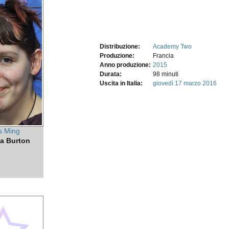
Distribuzione:
Academy Two
Produzione:
Francia
Anno produzione:
2015
Durata:
98 minuti
Uscita in Italia:
giovedì 17
marzo 2016
s Ming
a Burton