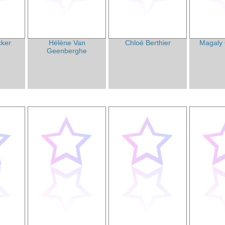
cker
Hélène Van
Chloé Berthier
Magaly 
Geenberghe