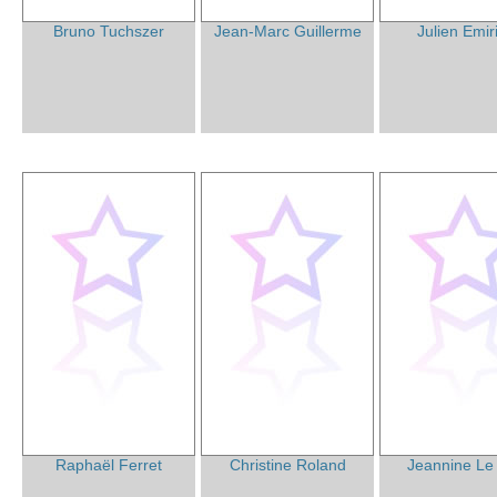
Bruno Tuchszer
Jean-Marc Guillerme
Julien Emir
Raphaël Ferret
Christine Roland
Jeannine Le