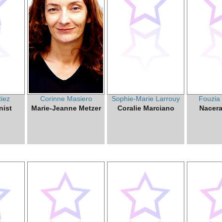
tiez
Corinne Masiero
Sophie-Marie Larrouy
Fouzia
nist
Marie-Jeanne Metzer
Coralie Marciano
Nacera