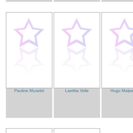
Pauline Muselet
Laetitia Volle
Hugo Malpe