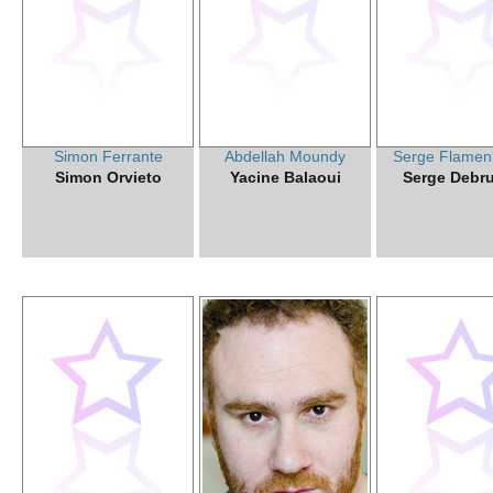
Simon Ferrante
Abdellah Moundy
Serge Flame
Simon Orvieto
Yacine Balaoui
Serge Debr