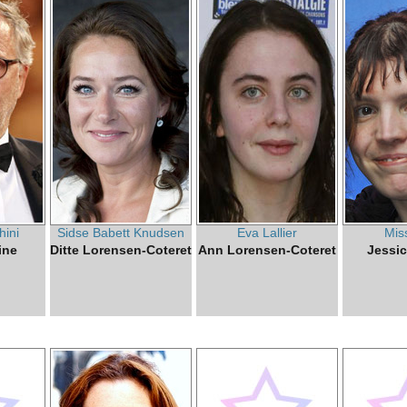
hini
Sidse Babett Knudsen
Eva Lallier
Mis
ine
Ditte Lorensen-Coteret
Ann Lorensen-Coteret
Jessic