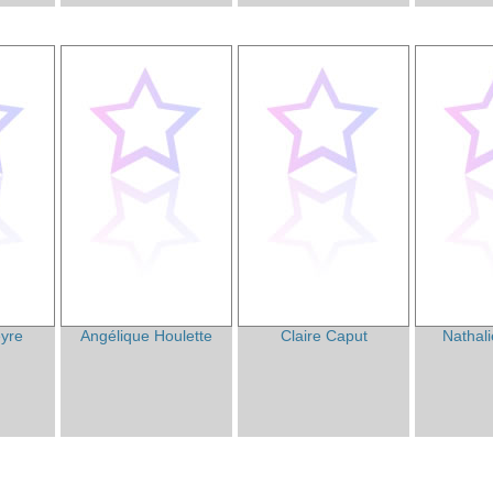
yre
Angélique Houlette
Claire Caput
Nathal