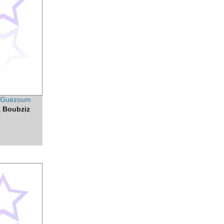
 Guezoum
 Boubziz