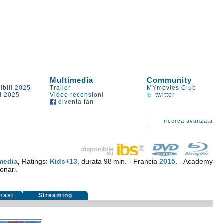
Multimedia
Community
ibili 2025
Trailer
MYmovies Club
li 2025
Video recensioni
twitter
diventa fan
ricerca avanzata
edia
,
Ratings:
Kids+13
, durata 98 min. - Francia
2015
. - Academy
ionari.
rasi
Streaming