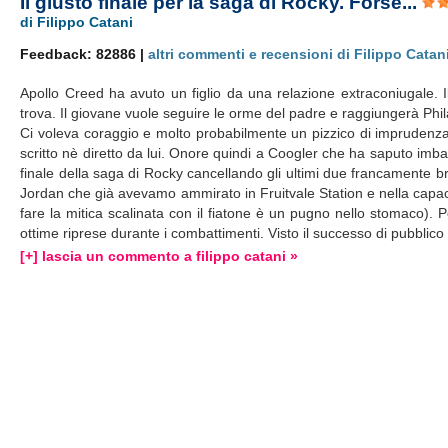
Il giusto finale per la saga di Rocky. Forse...
di Filippo Catani
Feedback: 82886 |
altri commenti e recensioni di Filippo Catan
Apollo Creed ha avuto un figlio da una relazione extraconiugale. I
trova. Il giovane vuole seguire le orme del padre e raggiungerà Phil
Ci voleva coraggio e molto probabilmente un pizzico di imprudenza p
scritto nè diretto da lui. Onore quindi a Coogler che ha saputo imbar
finale della saga di Rocky cancellando gli ultimi due francamente bru
Jordan che già avevamo ammirato in Fruitvale Station e nella capacit
fare la mitica scalinata con il fiatone è un pugno nello stomaco). Pe
ottime riprese durante i combattimenti. Visto il successo di pubblico
[+] lascia un commento a filippo catani »