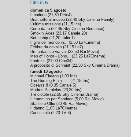
Film in tv
domenica 9 agosto
Il padrino
(
21,30
Rete4
)
Una notte al museo
(
22,40
Sky Cinema Family
)
L'ultima missione
(
21,15
Iris
)
Corro da te
(
22,45
Sky Cinema Romance
)
Smokin' Aces
(
23,17
Canale 20
)
e
Battleship
(
21,20
Italia 1
)
Il giro del mondo in...
(
1,50
La7Cinema
)
Febbre da cavallo
(
21,15
La7
)
Un fantastico via vai
(
22,50
Rai Movie
)
Men of Honor - L'ono...
(
23,25
La7Cinema
)
Fantozzi
(
21,00
Cine34
)
A proposito di Schmidt
(
22,50
Sky Cinema Drama
)
lunedì 10 agosto
Michael Clayton
(
1,00
Iris
)
The Burning Plain - ...
(
21,15
Iris
)
Ocean's 8
(
0,35
Canale 5
)
Madres Paralelas
(
23,30
Iris
)
Tre ciotole
(
22,55
Sky Cinema Drama
)
Il cammino per Santiago
(
5,00
Rai Movie
)
Stanlio e Ollio
(
20,45
Rai Movie
)
Il danno
(
1,05
La7Cinema
)
Cani sciolti
(
2,20
TV 8
)