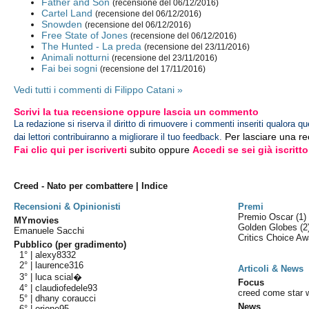
Father and Son
(recensione del 06/12/2016)
Cartel Land
(recensione del 06/12/2016)
Snowden
(recensione del 06/12/2016)
Free State of Jones
(recensione del 06/12/2016)
The Hunted - La preda
(recensione del 23/11/2016)
Animali notturni
(recensione del 23/11/2016)
Fai bei sogni
(recensione del 17/11/2016)
Vedi tutti i commenti di Filippo Catani »
Scrivi la tua recensione oppure lascia un commento
La redazione si riserva il diritto di rimuovere i commenti inseriti qualora qu
Per lasciare una r
dai lettori contribuiranno a migliorare il tuo feedback.
Fai clic qui per iscriverti
subito oppure
Accedi se sei già iscritto
Creed - Nato per combattere | Indice
Recensioni & Opinionisti
Premi
Premio Oscar
(1)
MYmovies
Golden Globes
(2
Emanuele Sacchi
Critics Choice A
Pubblico (per gradimento)
1° |
alexy8332
2° |
laurence316
Articoli & News
3° |
luca scial�
Focus
4° |
claudiofedele93
creed come star wa
5° |
dhany coraucci
News
6° |
orione95