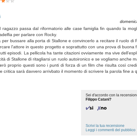
i
domenic
l ragazzo passa dal riformatorio alle case famiglia fin quando la mogl
adelfia per parlare con Rocky.
er bussare alla porta di Stallone e convincerlo a recitare il ruolo di 
care l'attore in questo progetto e soprattutto con una prova di buona fat
tti episodi. La pellicola ha tante citazioni ovviamente ma vive dell'espl
à di Stallone di ritagliarsi un ruolo autoironico e se vogliamo anche m
rò proprio questi sono i punti di forza di un film che risulta così credi
 e critica sarà davvero arrivbato il momento di scrivere la parola fine a
Sei d'accordo con la recension
Filippo Catani?
Scrivi la tua recensione
Leggi i commenti del pubblico