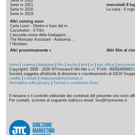
Serie tv 2022
Serie tv 2021
mercoledì 8 lug
Serie tv 2020
La casa - Il rog
Serie tv 2019
Altri coming soon
Carla Lonzi - Dentro e fuori dal m...
Cocomelon - Il Film
L'assurda storia della Gialappa's ...
The Mortuary Assistant - Anatomia ...
I Nisidiani
Altri prossimamente »
Altri film al ci
home
|
cinema
|
database
|
film
|
uscite
|
dvd
|
tv
|
box office
|
prossima
Copyright© 2000 - 2026 MYmovies® Mo-Net s.r.l. P.IVA: 05056400483 L
Società soggetta all'attività di direzione e coordinamento di GEDI Gruppo E
credits
|
contatti
|
redazione@mymovies.it
Normativa sulla privacy
|
Termini e condizioni d'uso
Il riesame e il controllo editoriale dei contenuti del presente sito sono a
Per contatti, scrivere al seguente indirizzo email: live@mymovies.it