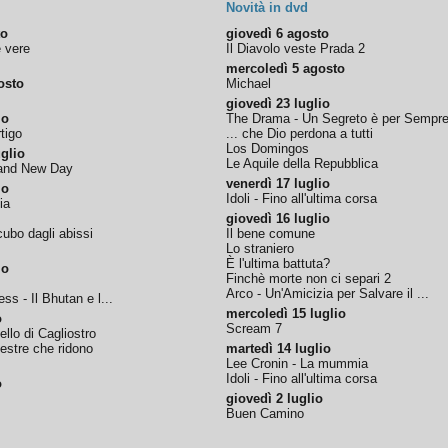
Novità in dvd
to
giovedì 6 agosto
e vere
Il Diavolo veste Prada 2
mercoledì 5 agosto
osto
Michael
giovedì 23 luglio
io
The Drama - Un Segreto è per Sempr
tigo
... che Dio perdona a tutti
Los Domingos
glio
Le Aquile della Repubblica
rand New Day
venerdì 17 luglio
io
Idoli - Fino all'ultima corsa
ia
giovedì 16 luglio
ubo dagli abissi
Il bene comune
Lo straniero
È l'ultima battuta?
io
Finchè morte non ci separi 2
Arco - Un'Amicizia per Salvare il ...
ss - Il Bhutan e l...
mercoledì 15 luglio
o
Scream 7
tello di Cagliostro
nestre che ridono
martedì 14 luglio
Lee Cronin - La mummia
Idoli - Fino all'ultima corsa
o
giovedì 2 luglio
Buen Camino