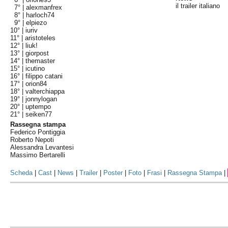
il trailer italiano
7° |
alexmanfrex
8° |
harloch74
9° |
elpiezo
10° |
iuriv
11° |
aristoteles
12° |
liuk!
13° |
giorpost
14° |
themaster
15° |
icutino
16° |
filippo catani
17° |
orion84
18° |
valterchiappa
19° |
jonnylogan
20° |
uptempo
21° |
seiken77
Rassegna stampa
Federico Pontiggia
Roberto Nepoti
Alessandra Levantesi
Massimo Bertarelli
Scheda
|
Cast
|
News
|
Trailer
|
Poster
|
Foto
|
Frasi
|
Rassegna Stampa
|