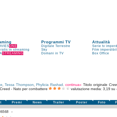
aming
Programmi TV
Attualità
VIES
ONE
Digitale Terrestre
Serie tv imperd
gratis in streaming
Sky
Film imperdibi
A
STREAMING
Domani in TV
Box Office
ne
,
Tessa Thompson
,
Phylicia Rashad
.
continua»
Titolo originale
Cree
Creed - Nato per combattere
valutazione media:
3,19
su
t
Premi
News
Trailer
Poster
Foto
F
36568
»