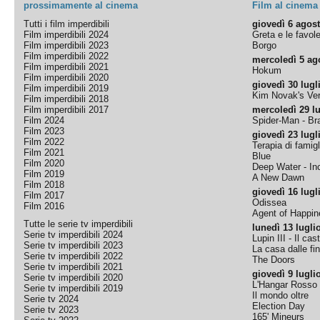
prossimamente al cinema
Film al cinema
Tutti i film imperdibili
giovedì 6 agos
Film imperdibili 2024
Greta e le favol
Film imperdibili 2023
Borgo
Film imperdibili 2022
mercoledì 5 ag
Film imperdibili 2021
Hokum
Film imperdibili 2020
giovedì 30 lugl
Film imperdibili 2019
Kim Novak's Ver
Film imperdibili 2018
Film imperdibili 2017
mercoledì 29 lu
Film 2024
Spider-Man - B
Film 2023
giovedì 23 lugl
Film 2022
Terapia di famigl
Film 2021
Blue
Film 2020
Deep Water - Inc
Film 2019
A New Dawn
Film 2018
giovedì 16 lugl
Film 2017
Odissea
Film 2016
Agent of Happine
Tutte le serie tv imperdibili
lunedì 13 lugli
Serie tv imperdibili 2024
Lupin III - Il cas
Serie tv imperdibili 2023
La casa dalle fi
Serie tv imperdibili 2022
The Doors
Serie tv imperdibili 2021
giovedì 9 lugli
Serie tv imperdibili 2020
L'Hangar Rosso
Serie tv imperdibili 2019
Il mondo oltre
Serie tv 2024
Election Day
Serie tv 2023
165' Mineurs