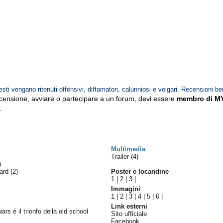
esti vengano ritenuti offensivi, diffamatori, calunniosi e volgari. Recensioni be
ecensione, avviare o partecipare a un forum, devi essere
membro di M
.
Multimedia
Trailer (4)
)
ward
(2)
Poster e locandine
1
|
2
|
3
|
Immagini
1
|
2
|
3
|
4
|
5
|
6
|
Link esterni
rs è il trionfo della old school
Sito ufficiale
Facebook