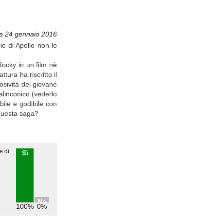
a 24 gennaio 2016
ie di Apollo non lo
Rocky in un film nè
tura ha riscritto il
osività del giovane
alinconico (vederlo
bile e godibile con
 questa saga?
e di
Sì
No
100%
0%