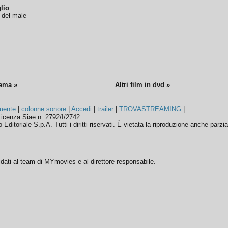
lio
o del male
nema »
Altri film in dvd »
mente
|
colonne sonore
|
Accedi
|
trailer
|
TROVASTREAMING
|
icenza Siae n. 2792/I/2742.
ditoriale S.p.A. Tutti i diritti riservati. È vietata la riproduzione anche parzia
ffidati al team di MYmovies e al direttore responsabile.