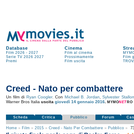
Database
Cinema
Stre
Film 2026
-
2027
Film al cinema
MYMO
Serie TV
2026
2027
Prossimamente
Film 
Premi
Film uscita
TROV
Creed - Nato per combattere
Un film di
Ryan Coogler
. Con
Michael B. Jordan
,
Sylvester Stallo
Warner Bros Italia
uscita
giovedì 14
gennaio 2016
.
MYMO
NE
T
RO
Scheda
Critica
Pubblico
Forum
Cas
Home
»
Film
»
2015
»
Creed - Nato Per Combattere
»
Pubblico
»
7