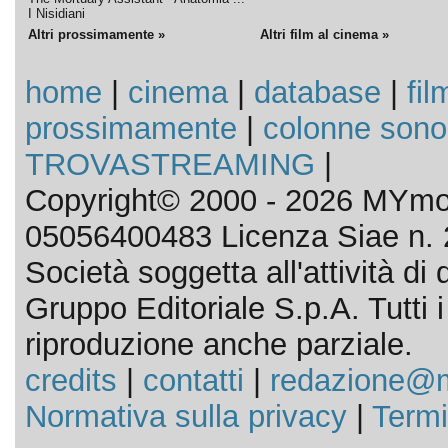
I Nisidiani
Altri prossimamente »
Altri film al cinema »
home
|
cinema
|
database
|
fil
prossimamente
|
colonne sono
TROVASTREAMING
|
Copyright© 2000 - 2026 MYmov
05056400483 Licenza Siae n. 
Società soggetta all'attività d
Gruppo Editoriale S.p.A. Tutti i d
riproduzione anche parziale.
credits
|
contatti
|
redazione@m
Normativa sulla privacy
|
Termi