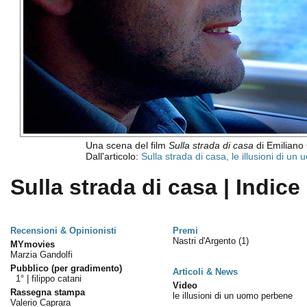
Una scena del film
Sulla strada di casa
di Emiliano 
Dall'articolo:
Sulla strada di casa, le illusioni di u
Sulla strada di casa | Indice
Recensioni & Opinionisti
Premi
Nastri d'Argento
(1)
MYmovies
Marzia Gandolfi
Pubblico (per gradimento)
Articoli & News
1° |
filippo catani
Video
Rassegna stampa
le illusioni di un uomo perbene
Valerio Caprara