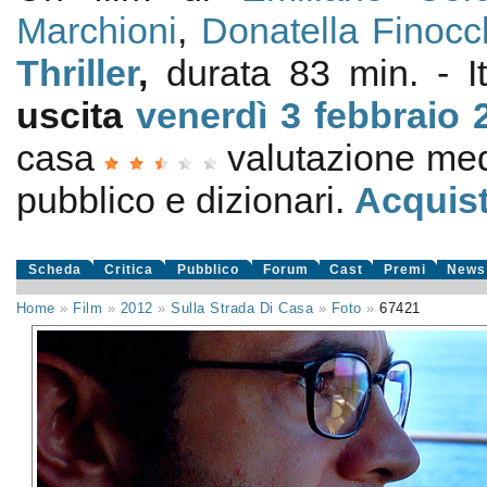
Marchioni
,
Donatella Finocc
Thriller
,
durata 83 min. - I
uscita
venerdì 3
febbraio 
casa
valutazione me
pubblico e dizionari.
Acquist
Scheda
Critica
Pubblico
Forum
Cast
Premi
News
Home
»
Film
»
2012
»
Sulla Strada Di Casa
»
Foto
»
67421