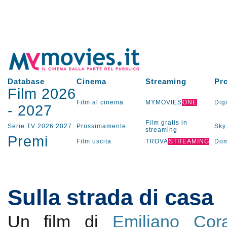
Database
Cinema
Streaming
Pr
Film 2026
Film al cinema
MYMOVIES
ONE
Digi
-
2027
Film gratis in
Serie TV
2026
2027
Prossimamente
Sky
streaming
Premi
Film uscita
TROVA
STREAMING
Dom
Sulla strada di casa
Un film di
Emiliano Cora