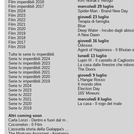
Kim Novak's Vertigo
Film imperdibili 2018
Film imperdibili 2017
mercoledì 29 luglio
Film 2024
Spider-Man - Brand New Day
Film 2023
giovedì 23 luglio
Film 2022
Terapia di famiglia
Film 2021
Blue
Film 2020
Deep Water - Incubo dagli abissi
Film 2019
A New Dawn
Film 2018
giovedì 16 luglio
Film 2017
Odissea
Film 2016
Agent of Happiness - Il Bhutan e 
Tutte le serie tv imperdibili
lunedì 13 luglio
Serie tv imperdibili 2024
Lupin III - Il castello di Cagliostr
Serie tv imperdibili 2023
La casa dalle finestre che ridono
Serie tv imperdibili 2022
The Doors
Serie tv imperdibili 2021
giovedì 9 luglio
Serie tv imperdibili 2020
L'Hangar Rosso
Serie tv imperdibili 2019
Il mondo oltre
Serie tv 2024
Election Day
Serie tv 2023
165' Mineurs
Serie tv 2022
Serie tv 2021
mercoledì 8 luglio
Serie tv 2020
La casa - Il rogo del male
Serie tv 2019
Altri coming soon
Carla Lonzi - Dentro e fuori dal m...
Cocomelon - Il Film
L'assurda storia della Gialappa's ...
The Mortuary Assistant - Anatomia ...