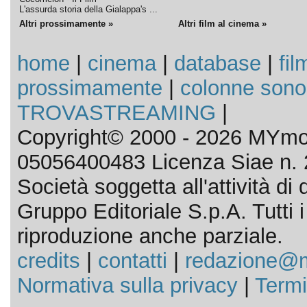
L'assurda storia della Gialappa's ...
Altri prossimamente »
Altri film al cinema »
home
|
cinema
|
database
|
fil
prossimamente
|
colonne sono
TROVASTREAMING
|
Copyright© 2000 - 2026 MYmov
05056400483 Licenza Siae n. 
Società soggetta all'attività d
Gruppo Editoriale S.p.A. Tutti i d
riproduzione anche parziale.
credits
|
contatti
|
redazione@m
Normativa sulla privacy
|
Termi