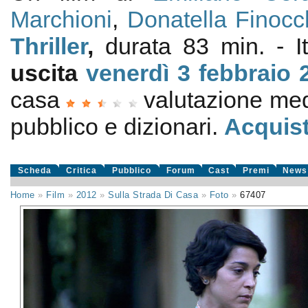
Marchioni
,
Donatella Finocc
Thriller
,
durata 83 min. - I
uscita
venerdì 3
febbraio 
casa
valutazione me
pubblico e dizionari.
Acquist
Scheda
Critica
Pubblico
Forum
Cast
Premi
News
Home
»
Film
»
2012
»
Sulla Strada Di Casa
»
Foto
»
67407