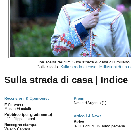
Una scena del film
Sulla strada di casa
di Emiliano 
Dall'articolo:
Sulla strada di casa, le illusioni di u
Sulla strada di casa | Indice
Recensioni & Opinionisti
Premi
Nastri d'Argento
(1)
MYmovies
Marzia Gandolfi
Pubblico (per gradimento)
Articoli & News
1° |
filippo catani
Video
Rassegna stampa
le illusioni di un uomo perbene
Valerio Caprara