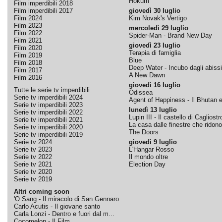
Hokum
Film imperdibili 2018
Film imperdibili 2017
giovedì 30 luglio
Film 2024
Kim Novak's Vertigo
Film 2023
mercoledì 29 luglio
Film 2022
Spider-Man - Brand New Day
Film 2021
giovedì 23 luglio
Film 2020
Terapia di famiglia
Film 2019
Blue
Film 2018
Deep Water - Incubo dagli abissi
Film 2017
A New Dawn
Film 2016
giovedì 16 luglio
Tutte le serie tv imperdibili
Odissea
Serie tv imperdibili 2024
Agent of Happiness - Il Bhutan e 
Serie tv imperdibili 2023
lunedì 13 luglio
Serie tv imperdibili 2022
Lupin III - Il castello di Cagliostr
Serie tv imperdibili 2021
La casa dalle finestre che ridono
Serie tv imperdibili 2020
The Doors
Serie tv imperdibili 2019
Serie tv 2024
giovedì 9 luglio
Serie tv 2023
L'Hangar Rosso
Serie tv 2022
Il mondo oltre
Serie tv 2021
Election Day
Serie tv 2020
Serie tv 2019
Altri coming soon
'O Sang - Il miracolo di San Gennaro
Carlo Acutis - Il giovane santo
Carla Lonzi - Dentro e fuori dal m...
Cocomelon - Il Film