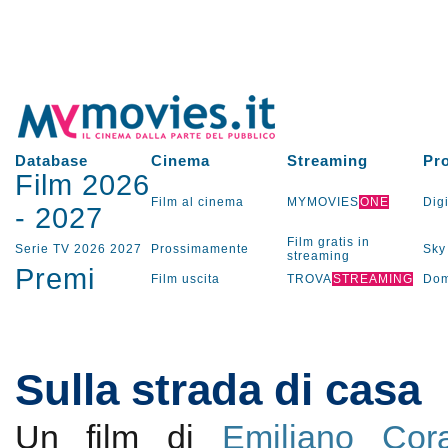
Database
Cinema
Streaming
Pr
Film 2026
Film al cinema
MYMOVIES
ONE
Digi
-
2027
Film gratis in
Serie TV
2026
2027
Prossimamente
Sky
streaming
Premi
Film uscita
TROVA
STREAMING
Dom
Sulla strada di casa
Un film di
Emiliano Cora