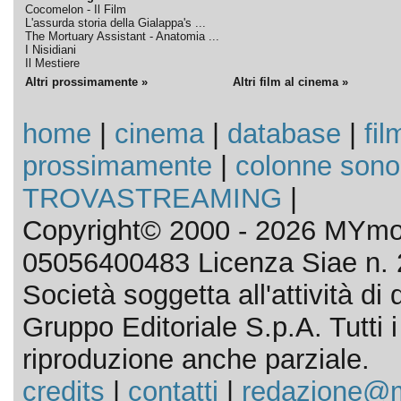
Cocomelon - Il Film
L'assurda storia della Gialappa's ...
The Mortuary Assistant - Anatomia ...
I Nisidiani
Il Mestiere
Altri prossimamente »
Altri film al cinema »
home
|
cinema
|
database
|
fil
prossimamente
|
colonne sono
TROVASTREAMING
|
Copyright© 2000 - 2026 MYmov
05056400483 Licenza Siae n. 
Società soggetta all'attività d
Gruppo Editoriale S.p.A. Tutti i d
riproduzione anche parziale.
credits
|
contatti
|
redazione@m