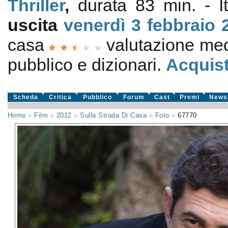
Thriller
,
durata 83 min. - I
uscita
venerdì 3
febbraio 
casa
valutazione me
pubblico e dizionari.
Acquist
Scheda
Critica
Pubblico
Forum
Cast
Premi
News
Home
»
Film
»
2012
»
Sulla Strada Di Casa
»
Foto
»
67770