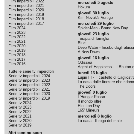
Film imperdibili 2022
mercoledì 5 agosto
Film imperdibili 2021
Hokum
Film imperdibili 2020
giovedì 30 luglio
Film imperdibili 2019
Kim Novak's Vertigo
Film imperdibili 2018
Film imperdibili 2017
mercoledì 29 luglio
Film 2024
Spider-Man - Brand New Day
Film 2023
giovedì 23 luglio
Film 2022
Terapia di famiglia
Film 2021
Blue
Film 2020
Deep Water - Incubo dagli abissi
Film 2019
A New Dawn
Film 2018
giovedì 16 luglio
Film 2017
Odissea
Film 2016
Agent of Happiness - Il Bhutan e 
Tutte le serie tv imperdibili
lunedì 13 luglio
Serie tv imperdibili 2024
Lupin III - Il castello di Cagliostr
Serie tv imperdibili 2023
La casa dalle finestre che ridono
Serie tv imperdibili 2022
The Doors
Serie tv imperdibili 2021
giovedì 9 luglio
Serie tv imperdibili 2020
L'Hangar Rosso
Serie tv imperdibili 2019
Il mondo oltre
Serie tv 2024
Election Day
Serie tv 2023
165' Mineurs
Serie tv 2022
Serie tv 2021
mercoledì 8 luglio
Serie tv 2020
La casa - Il rogo del male
Serie tv 2019
Altri coming soon