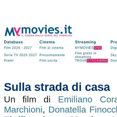
Database
Cinema
Streaming
Pr
Film 2026
-
2027
Film al cinema
MYMOVIES
ONE
Digi
Film gratis in
Serie TV
2026
2027
Prossimamente
Sky
streaming
Premi
Film uscita
TROVA
STREAMING
Dom
Sulla strada di casa
Un film di
Emiliano Cora
Marchioni
,
Donatella Finocc