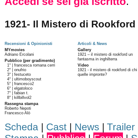
Accedi se sei già iscritto
.
1921- Il Mistero di Rookford 
Recensioni & Opinionisti
Articoli & News
MYmovies
Gallery
Adriano Ercolani
1921 – il mistero di rookford un
fantasma in inghilterra
Pubblico (per gradimento)
1° |
francesca romana cerri
Video
2° |
onufrio
1921 - il mistero di rookford di ch
3° |
festuceto
quelle impronte?
4° |
ultimoboyscout
5° |
francesco2
6° |
elgatoloco
7° |
fabian t.
8° |
killbillvol2
Rassegna stampa
Roberto Nepoti
Francesco Alò
Scheda
|
Cast
|
News
|
Trailer