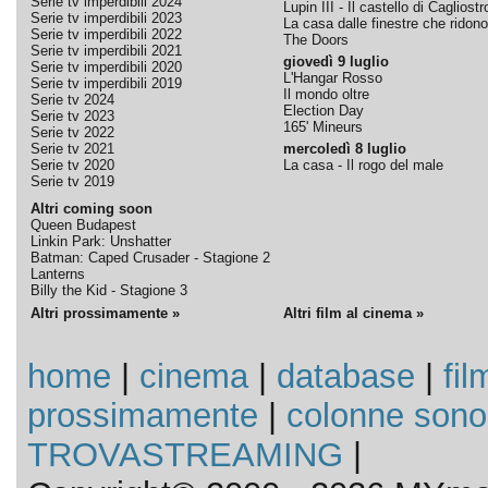
Serie tv imperdibili 2024
Lupin III - Il castello di Cagliostr
Serie tv imperdibili 2023
La casa dalle finestre che ridono
Serie tv imperdibili 2022
The Doors
Serie tv imperdibili 2021
giovedì 9 luglio
Serie tv imperdibili 2020
L'Hangar Rosso
Serie tv imperdibili 2019
Il mondo oltre
Serie tv 2024
Election Day
Serie tv 2023
165' Mineurs
Serie tv 2022
Serie tv 2021
mercoledì 8 luglio
Serie tv 2020
La casa - Il rogo del male
Serie tv 2019
Altri coming soon
Queen Budapest
Linkin Park: Unshatter
Batman: Caped Crusader - Stagione 2
Lanterns
Billy the Kid - Stagione 3
Altri prossimamente »
Altri film al cinema »
home
|
cinema
|
database
|
fil
prossimamente
|
colonne sono
TROVASTREAMING
|