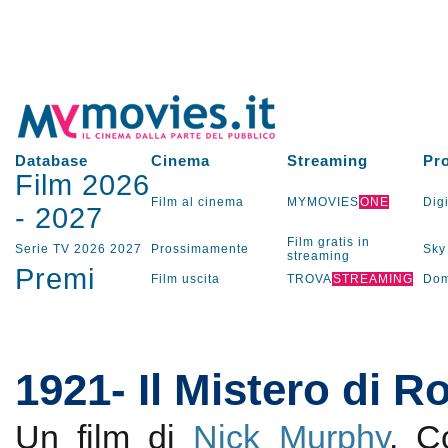
Database
Cinema
Streaming
Pr
Film 2026
Film al cinema
MYMOVIES
ONE
Digi
-
2027
Film gratis in
Serie TV
2026
2027
Prossimamente
Sky
streaming
Premi
Film uscita
TROVA
STREAMING
Dom
1921- Il Mistero di R
Un film di
Nick Murphy
. 