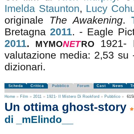
Imelda Staunton
,
Lucy Coh
originale
The Awakening
.
Bretagna
2011
. - Eagle Pi
2011
.
1921- 
MYMO
NE
T
RO
valutazione media:
2,53
su
dizionari.
Scheda
Critica
Pubblico
Forum
Cast
News
T
Home
»
Film
»
2011
»
1921- Il Mistero Di Rookford
»
Pubblico
»
615
Un ottima ghost-story
di _mElindo__