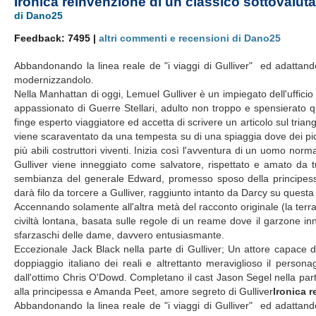
Ironica reinvenzione di un classico sottovalut
di Dano25
Feedback: 7495 |
altri commenti e recensioni di Dano25
Abbandonando la linea reale de "i viaggi di Gulliver" ed adattan
modernizzandolo.
Nella Manhattan di oggi, Lemuel Gulliver è un impiegato dell'ufficio
appassionato di Guerre Stellari, adulto non troppo e spensierato qu
finge esperto viaggiatore ed accetta di scrivere un articolo sul trian
viene scaraventato da una tempesta su di una spiaggia dove dei picc
più abili costruttori viventi. Inizia così l'avventura di un uomo nor
Gulliver viene inneggiato come salvatore, rispettato e amato da 
sembianza del generale Edward, promesso sposo della principessa,
darà filo da torcere a Gulliver, raggiunto intanto da Darcy su questa
Accennando solamente all'altra metà del racconto originale (la terra 
civiltà lontana, basata sulle regole di un reame dove il garzone in
sfarzaschi delle dame, davvero entusiasmante.
Eccezionale Jack Black nella parte di Gulliver; Un attore capace di 
doppiaggio italiano dei reali e altrettanto meraviglioso il perso
dall'ottimo Chris O'Dowd. Completano il cast Jason Segel nella part
alla principessa e Amanda Peet, amore segreto di Gulliver
Ironica 
Abbandonando la linea reale de "i viaggi di Gulliver" ed adattan