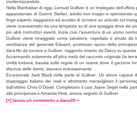
modernizzandolo.
Nella Manhattan di oggi, Lemuel Gulliver è un impiegato dell'ufficio
appassionato di Guerre Stellari, adulto non troppo e spensierato qu
finge esperto viaggiatore ed accetta di scrivere un articolo sul trian
viene scaraventato da una tempesta su di una spiaggia dove dei picc
più abili costruttori viventi. Inizia così l'avventura di un uomo nor
Gulliver viene inneggiato come salvatore, rispettato e amato da 
sembianza del generale Edward, promesso sposo della principessa,
darà filo da torcere a Gulliver, raggiunto intanto da Darcy su questa
Accennando solamente all'altra metà del racconto originale (la terra 
civiltà lontana, basata sulle regole di un reame dove il garzone in
sfarzosi delle dame, davvero entusiasmante.
Eccezionale Jack Black nella parte di Gulliver; Un attore capace di 
doppiaggio italiano dei reali e altrettanto meraviglioso il perso
dall'ottimo Chris O'Dowd. Completano il cast Jason Segel nella part
alla principessa e Amanda Peet, amore segreto di Gulliver
[+] lascia un commento a dano25 »