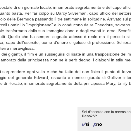
 postale di un giornale locale, innamorato segretamente e del capo uffici
anto basta. Per far colpo su Darcy Silverman, capo ufficio del settore 
golo delle Bermuda passando lì tre settimane in solitudine. Arrivato sul 
oli uomini lo "imprigionano" e lo conducono da re Theodore, sovrano di 
male trasformato dalla sua immaginazione e dagli eventi in eroe. Sconfitt
tutti. Quello che ha sempre sognato adesso è reale ma il pericolo si
 capo dell'esercito, uomo d'onore e geloso di professione. Schierat
 terra meravigliosa.
dei giganti), il film è un susseguirsi di risate in una trasposizione del
namorato della principessa non ne è però degno, i dialoghi in stile me
sorprendere ogni volta e che ha fatto del non fisico il punto di forza,
naggio del generale Edward, esaurito e nemico giurato di Gulliver int
e di Horatio, innamorato segretamente della principessa Mary, Emily Bl
Sei d'accordo con la recension
Dano25?