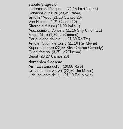
sabato 8 agosto
La forma dell'acqua ...
(
21,15
La7Cinema
)
Schegge di paura
(
23,45
Rete4
)
Smokin' Aces
(
21,10
Canale 20
)
Van Helsing
(
1,21
Canale 20
)
Ritorno al futuro
(
21,20
Italia 1
)
e
Assassinio a Venezia
(
21,15
Sky Cinema 1
)
Magic Mike
(
1,30
La7Cinema
)
Per qualche dollaro ...
(
21,30
RaiTre
)
Amore, Cucina e Curry
(
21,10
Rai Movie
)
Sapore di mare
(
22,55
Sky Cinema Comedy
)
Quasi famosi
(
3,35
La7Cinema
)
Beast
(
23,27
Canale 20
)
domenica 9 agosto
Air - La storia del ...
(
20,56
Rai5
)
Un fantastico via vai
(
22,50
Rai Movie
)
Il delinquente del r...
(
21,10
Rai Movie
)