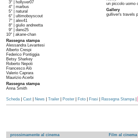
3° |
hollyver07
un piccolo uomo 
4° |
marbus
Gallery
5° |
natural
gulliver's travels
6° |
ultimoboyscout
7° |
alex41
8° |
giulio andreetta
9° |
dano25
10° |
akane-chan
Rassegna stampa
Alessandra Levantesi
Alberto Crespi
Federico Pontiggia
Betsy Sharkey
Roberto Nepoti
Francesco Alò
Valerio Caprara
Maurizio Acerbi
Rassegna stampa
Anna Smith
Scheda
|
Cast
|
News
|
Trailer
|
Poster
|
Foto
|
Frasi
|
Rassegna Stampa
|
prossimamente al cinema
Film al cinema