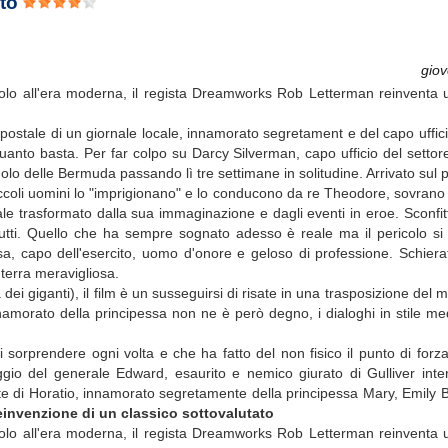
ato
gio
dolo all'era moderna, il regista Dreamworks Rob Letterman reinventa 
 postale di un giornale locale, innamorato segretament e del capo uffici
anto basta. Per far colpo su Darcy Silverman, capo ufficio del settore 
golo delle Bermuda passando lì tre settimane in solitudine. Arrivato sul 
oli uomini lo "imprigionano" e lo conducono da re Theodore, sovrano di 
male trasformato dalla sua immaginazione e dagli eventi in eroe. Sconfitt
tutti. Quello che ha sempre sognato adesso è reale ma il pericolo si
 capo dell'esercito, uomo d'onore e geloso di professione. Schierat
 terra meravigliosa.
dei giganti), il film è un susseguirsi di risate in una trasposizione del
namorato della principessa non ne è però degno, i dialoghi in stile me
sorprendere ogni volta e che ha fatto del non fisico il punto di forza,
naggio del generale Edward, esaurito e nemico giurato di Gulliver int
e di Horatio, innamorato segretamente della principessa Mary, Emily Bl
reinvenzione di un classico sottovalutato
dolo all'era moderna, il regista Dreamworks Rob Letterman reinventa 