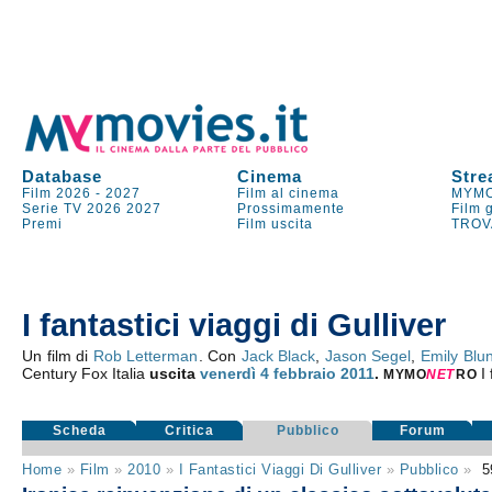
Database
Cinema
Stre
Film 2026
-
2027
Film al cinema
MYMO
Serie TV
2026
2027
Prossimamente
Film 
Premi
Film uscita
TROV
I fantastici viaggi di Gulliver
Un film di
Rob Letterman
. Con
Jack Black
,
Jason Segel
,
Emily Blun
Century Fox Italia
uscita
venerdì 4
febbraio 2011
.
I
MYMO
NE
T
RO
Scheda
Critica
Pubblico
Forum
Home
»
Film
»
2010
»
I Fantastici Viaggi Di Gulliver
»
Pubblico
»
5