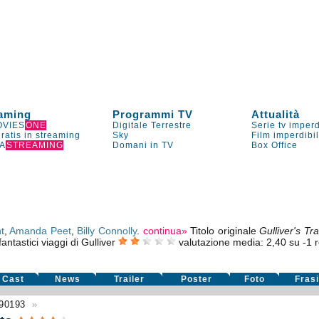
aming
Programmi TV
Attualità
VIES
ONE
Digitale Terrestre
Serie tv imperd
gratis in streaming
Sky
Film imperdibi
A
STREAMING
Domani in TV
Box Office
t
,
Amanda Peet
,
Billy Connolly
.
continua»
Titolo originale
Gulliver's Tr
 fantastici viaggi di Gulliver
valutazione media:
2,40
su
-1
r
Cast
News
Trailer
Poster
Foto
Fras
90193
»