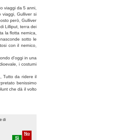
o viaggi da 5 anni,
viaggi, Gulliver si
posto però, Gulliver
Lilliput, terra dei
a la flotta nemica,
 nasconde sotto le
osi con il nemico,
 mondo d'oggi in una
dioevale, i costumi
 Tutto da ridere il
erpretato benissimo
unt che dà il volto
e di
No
Sì