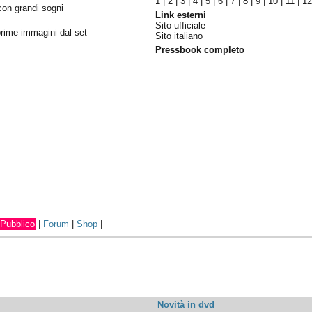
1
|
2
|
3
|
4
|
5
|
6
|
7
|
8
|
9
|
10
|
11
|
1
con grandi sogni
Link esterni
Sito ufficiale
 prime immagini dal set
Sito italiano
Pressbook completo
Pubblico
|
Forum
|
Shop
|
Novità in dvd