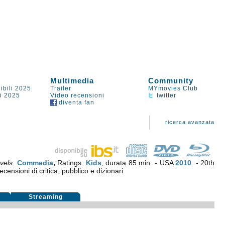
Multimedia
Community
ibili 2025
Trailer
MYmovies Club
li 2025
Video recensioni
twitter
diventa fan
ricerca avanzata
avels
.
Commedia
,
Ratings:
Kids
, durata 85 min. - USA
2010
. - 20th
ecensioni di critica, pubblico e dizionari.
i
Streaming