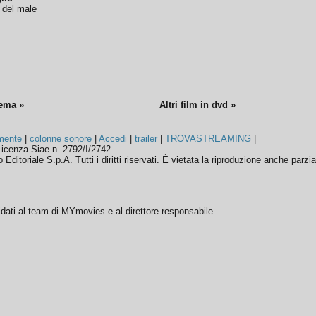
o del male
nema »
Altri film in dvd »
mente
|
colonne sonore
|
Accedi
|
trailer
|
TROVASTREAMING
|
icenza Siae n. 2792/I/2742.
ditoriale S.p.A. Tutti i diritti riservati. È vietata la riproduzione anche parzia
ffidati al team di MYmovies e al direttore responsabile.