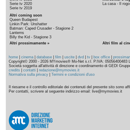
Serie tv 2020
La casa - Il rog
Serie tv 2019
Altri coming soon
Queen Budapest
Linkin Park: Unshatter
Batman: Caped Crusader - Stagione 2
Lanterns
Billy the Kid - Stagione 3
Altri prossimamente »
Altri film al ci
home
|
cinema
|
database
|
film
|
uscite
|
dvd
|
tv
|
box office
|
prossima
Copyright© 2000 - 2026 MYmovies® Mo-Net s.r.l. P.IVA: 05056400483 L
Società soggetta all'attività di direzione e coordinamento di GEDI Gruppo E
credits
|
contatti
|
redazione@mymovies.it
Normativa sulla privacy
|
Termini e condizioni d'uso
Il riesame e il controllo editoriale dei contenuti del presente sito sono a
Per contatti, scrivere al seguente indirizzo email: live@mymovies.it