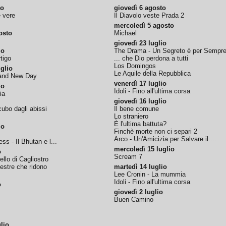
to
giovedì 6 agosto
e vere
Il Diavolo veste Prada 2
mercoledì 5 agosto
osto
Michael
giovedì 23 luglio
io
The Drama - Un Segreto è per Sempr
tigo
... che Dio perdona a tutti
Los Domingos
glio
Le Aquile della Repubblica
rand New Day
venerdì 17 luglio
io
Idoli - Fino all'ultima corsa
ia
giovedì 16 luglio
ubo dagli abissi
Il bene comune
Lo straniero
È l'ultima battuta?
io
Finchè morte non ci separi 2
Arco - Un'Amicizia per Salvare il ...
ss - Il Bhutan e l...
mercoledì 15 luglio
o
Scream 7
tello di Cagliostro
nestre che ridono
martedì 14 luglio
Lee Cronin - La mummia
Idoli - Fino all'ultima corsa
o
giovedì 2 luglio
Buen Camino
lio