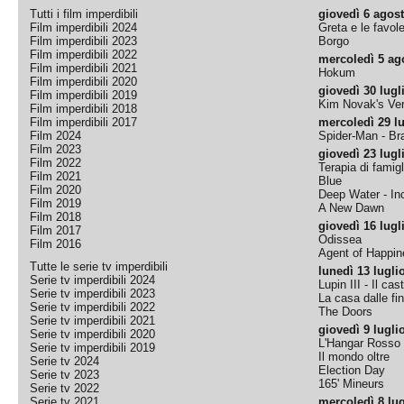
Tutti i film imperdibili
giovedì 6 agos
Film imperdibili 2024
Greta e le favol
Film imperdibili 2023
Borgo
Film imperdibili 2022
mercoledì 5 ag
Film imperdibili 2021
Hokum
Film imperdibili 2020
giovedì 30 lugl
Film imperdibili 2019
Kim Novak's Ver
Film imperdibili 2018
Film imperdibili 2017
mercoledì 29 lu
Film 2024
Spider-Man - B
Film 2023
giovedì 23 lugl
Film 2022
Terapia di famigl
Film 2021
Blue
Film 2020
Deep Water - Inc
Film 2019
A New Dawn
Film 2018
giovedì 16 lugl
Film 2017
Odissea
Film 2016
Agent of Happine
Tutte le serie tv imperdibili
lunedì 13 lugli
Serie tv imperdibili 2024
Lupin III - Il cas
Serie tv imperdibili 2023
La casa dalle fi
Serie tv imperdibili 2022
The Doors
Serie tv imperdibili 2021
giovedì 9 lugli
Serie tv imperdibili 2020
L'Hangar Rosso
Serie tv imperdibili 2019
Il mondo oltre
Serie tv 2024
Election Day
Serie tv 2023
165' Mineurs
Serie tv 2022
Serie tv 2021
mercoledì 8 lug