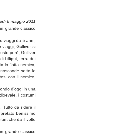
vedì 5 maggio 2011
un grande classico
o viaggi da 5 anni,
viaggi, Gulliver si
posto però, Gulliver
Lilliput, terra dei
a la flotta nemica,
 nasconde sotto le
osi con il nemico,
 mondo d'oggi in una
dioevale, i costumi
 Tutto da ridere il
erpretato benissimo
unt che dà il volto
un grande classico