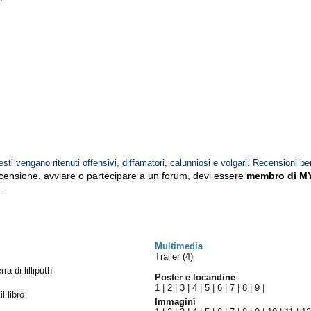
esti vengano ritenuti offensivi, diffamatori, calunniosi e volgari. Recensioni be
ecensione, avviare o partecipare a un forum, devi essere
membro di M
.
Multimedia
Trailer (4)
ra di lilliputh
Poster e locandine
1
|
2
|
3
|
4
|
5
|
6
|
7
|
8
|
9
|
il libro
Immagini