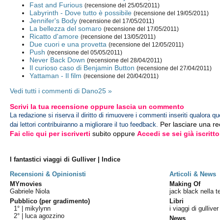
Fast and Furious
(recensione del 25/05/2011)
Labyrinth - Dove tutto è possibile
(recensione del 19/05/2011)
Jennifer's Body
(recensione del 17/05/2011)
La bellezza del somaro
(recensione del 17/05/2011)
Ricatto d'amore
(recensione del 13/05/2011)
Due cuori e una provetta
(recensione del 12/05/2011)
Push
(recensione del 05/05/2011)
Never Back Down
(recensione del 28/04/2011)
Il curioso caso di Benjamin Button
(recensione del 27/04/2011)
Yattaman - Il film
(recensione del 20/04/2011)
Vedi tutti i commenti di Dano25 »
Scrivi la tua recensione oppure lascia un commento
La redazione si riserva il diritto di rimuovere i commenti inseriti qualora qu
Per lasciare una r
dai lettori contribuiranno a migliorare il tuo feedback.
Fai clic qui per iscriverti
subito oppure
Accedi se sei già iscritto
I fantastici viaggi di Gulliver | Indice
Recensioni & Opinionisti
Articoli & News
MYmovies
Making Of
Gabriele Niola
jack black nella ter
Pubblico (per gradimento)
Libri
1° |
mikylynn
i viaggi di gulliver 
2° |
luca agozzino
News