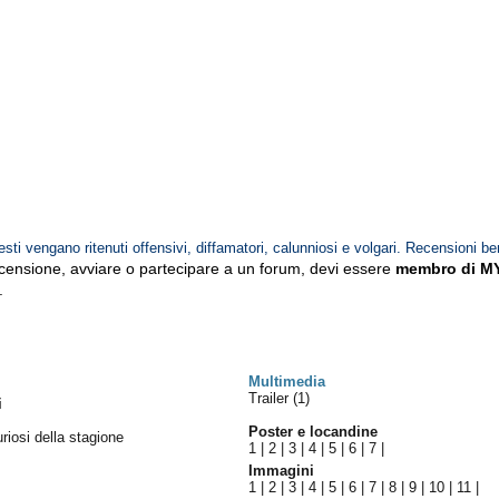
esti vengano ritenuti offensivi, diffamatori, calunniosi e volgari. Recensioni be
ecensione, avviare o partecipare a un forum, devi essere
membro di M
.
Multimedia
Trailer (1)
i
Poster e locandine
uriosi della stagione
1
|
2
|
3
|
4
|
5
|
6
|
7
|
Immagini
1
|
2
|
3
|
4
|
5
|
6
|
7
|
8
|
9
|
10
|
11
|