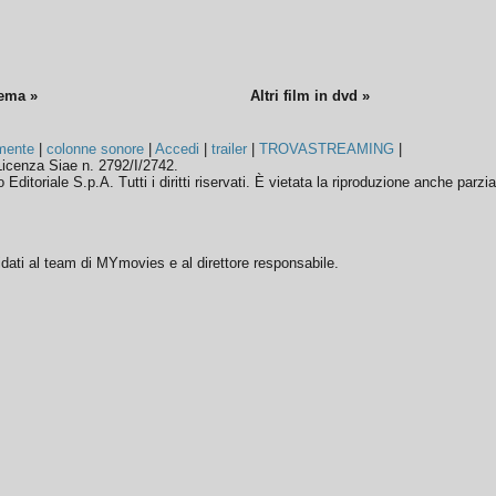
nema »
Altri film in dvd »
mente
|
colonne sonore
|
Accedi
|
trailer
|
TROVASTREAMING
|
icenza Siae n. 2792/I/2742.
ditoriale S.p.A. Tutti i diritti riservati. È vietata la riproduzione anche parzia
ffidati al team di MYmovies e al direttore responsabile.