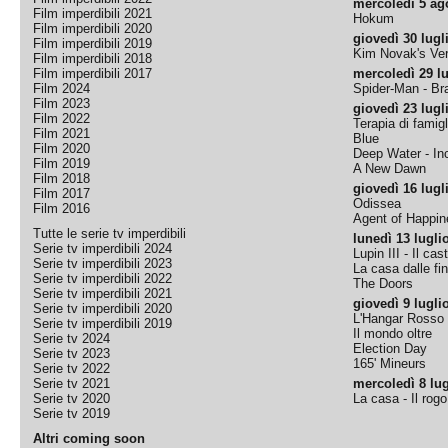
mercoledì 5 ag
Film imperdibili 2021
Hokum
Film imperdibili 2020
giovedì 30 lugl
Film imperdibili 2019
Kim Novak's Ver
Film imperdibili 2018
Film imperdibili 2017
mercoledì 29 lu
Film 2024
Spider-Man - B
Film 2023
giovedì 23 lugl
Film 2022
Terapia di famigl
Film 2021
Blue
Film 2020
Deep Water - Inc
Film 2019
A New Dawn
Film 2018
giovedì 16 lugl
Film 2017
Odissea
Film 2016
Agent of Happine
Tutte le serie tv imperdibili
lunedì 13 lugli
Serie tv imperdibili 2024
Lupin III - Il cas
Serie tv imperdibili 2023
La casa dalle fi
Serie tv imperdibili 2022
The Doors
Serie tv imperdibili 2021
giovedì 9 lugli
Serie tv imperdibili 2020
L'Hangar Rosso
Serie tv imperdibili 2019
Il mondo oltre
Serie tv 2024
Election Day
Serie tv 2023
165' Mineurs
Serie tv 2022
Serie tv 2021
mercoledì 8 lug
Serie tv 2020
La casa - Il rog
Serie tv 2019
Altri coming soon