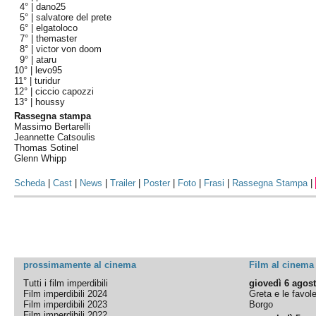
4° |
dano25
5° |
salvatore del prete
6° |
elgatoloco
7° |
themaster
8° |
victor von doom
9° |
ataru
10° |
levo95
11° |
turidur
12° |
ciccio capozzi
13° |
houssy
Rassegna stampa
Massimo Bertarelli
Jeannette Catsoulis
Thomas Sotinel
Glenn Whipp
Scheda
|
Cast
|
News
|
Trailer
|
Poster
|
Foto
|
Frasi
|
Rassegna Stampa
|
prossimamente al cinema
Film al cinema
Tutti i film imperdibili
giovedì 6 agos
Film imperdibili 2024
Greta e le favol
Film imperdibili 2023
Borgo
Film imperdibili 2022