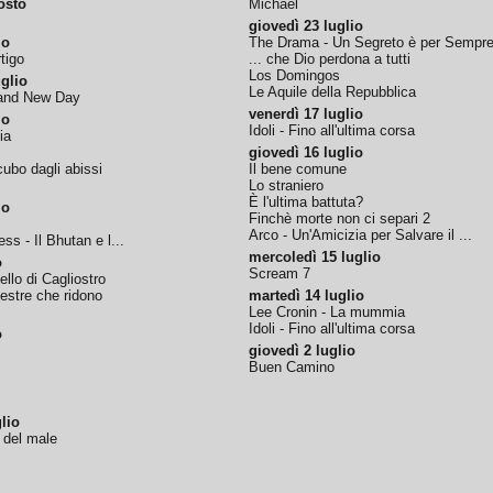
osto
Michael
giovedì 23 luglio
io
The Drama - Un Segreto è per Sempr
tigo
... che Dio perdona a tutti
Los Domingos
glio
Le Aquile della Repubblica
rand New Day
venerdì 17 luglio
io
Idoli - Fino all'ultima corsa
ia
giovedì 16 luglio
ubo dagli abissi
Il bene comune
Lo straniero
È l'ultima battuta?
io
Finchè morte non ci separi 2
Arco - Un'Amicizia per Salvare il ...
ss - Il Bhutan e l...
mercoledì 15 luglio
o
Scream 7
tello di Cagliostro
nestre che ridono
martedì 14 luglio
Lee Cronin - La mummia
Idoli - Fino all'ultima corsa
o
giovedì 2 luglio
Buen Camino
lio
o del male