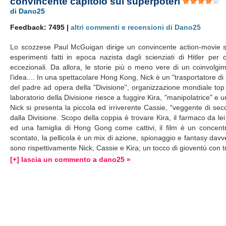
convincente capitolo sui superpoteri
di Dano25
Feedback: 7495 |
altri commenti e recensioni di Dano25
Lo scozzese Paul McGuigan dirige un convincente action-movie su un
esperimenti fatti in epoca nazista dagli scienziati di Hitler per
eccezionali. Da allora, le storie più o meno vere di un coinvolgi
l'idea.... In una spettacolare Hong Kong, Nick è un "trasportatore 
del padre ad opera della "Divisione", organizzazione mondiale top 
laboratorio della Divisione riesce a fuggire Kira, "manipolatrice" e 
Nick si presenta la piccola ed irriverente Cassie, "veggente di sec
dalla Divisione. Scopo della coppia è trovare Kira, il farmaco da lei 
ed una famiglia di Hong Gong come cattivi, il film è un concentr
scontato, la pellicola è un mix di azione, spionaggio e fantasy dav
sono rispettivamente Nick, Cassie e Kira; un tocco di gioventù con tr
[+] lascia un commento a dano25 »