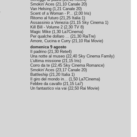
Smokin' Aces
(
21,10
Canale 20
)
Van Helsing
(
1,21
Canale 20
)
e
Scent of a Woman - P...
(
2,00
Iris
)
Ritorno al futuro
(
21,25
Italia 1
)
Assassinio a Venezia
(
21,15
Sky Cinema 1
)
Kill Bill - Volume 2
(
2,30
TV 8
)
Magic Mike
(
1,30
La7Cinema
)
Per qualche dollaro ...
(
21,30
RaiTre
)
Amore, Cucina e Curry
(
21,10
Rai Movie
)
domenica 9 agosto
Il padrino
(
21,30
Rete4
)
Una notte al museo
(
22,40
Sky Cinema Family
)
L'ultima missione
(
21,15
Iris
)
Corro da te
(
22,45
Sky Cinema Romance
)
Smokin' Aces
(
23,17
Canale 20
)
Battleship
(
21,20
Italia 1
)
Il giro del mondo in...
(
1,50
La7Cinema
)
Febbre da cavallo
(
21,15
La7
)
Un fantastico via vai
(
22,50
Rai Movie
)