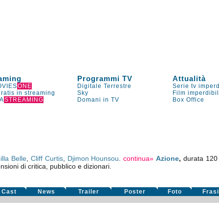
aming
Programmi TV
Attualità
VIES
ONE
Digitale Terrestre
Serie tv imperd
gratis in streaming
Sky
Film imperdibi
A
STREAMING
Domani in TV
Box Office
lla Belle
,
Cliff Curtis
,
Djimon Hounsou
.
continua»
Azione
,
durata 120
sioni di critica, pubblico e dizionari.
Cast
News
Trailer
Poster
Foto
Fras