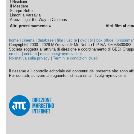
I Nisidiani
Il Mestiere
Scarpe Rotte
Limoni a Varsavia
Ateez: Light the Way in Cinemas
Altri prossimamente »
Altri film al ci
home
|
cinema
|
database
|
film
|
uscite
|
dvd
|
tv
|
box office
|
prossima
Copyright© 2000 - 2026 MYmovies® Mo-Net s.r.l. P.IVA: 05056400483 L
Società soggetta all'attività di direzione e coordinamento di GEDI Gruppo E
credits
|
contatti
|
redazione@mymovies.it
Normativa sulla privacy
|
Termini e condizioni d'uso
Il riesame e il controllo editoriale dei contenuti del presente sito sono a
Per contatti, scrivere al seguente indirizzo email: live@mymovies.it