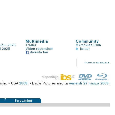
Multimedia
Community
ibili 2025
Trailer
MYmovies Club
li 2025
Video recensioni
twitter
diventa fan
ricerca avanzata
 min. - USA
2009
. - Eagle Pictures
uscita
venerdì 27
marzo 2009
.
i
Streaming