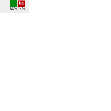
No
86%
14%