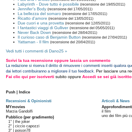
Labyrinth - Dove tutto è possibile
(recensione del 19/05/2011)
Jennifer's Body
(recensione del 17/05/2011)
La bellezza del somaro
(recensione del 17/05/2011)
Ricatto d'amore
(recensione del 13/05/2011)
Due cuori e una provetta
(recensione del 12/05/2011)
I fantastici viaggi di Gulliver
(recensione del 05/05/2011)
Never Back Down
(recensione del 28/04/2011)
Il curioso caso di Benjamin Button
(recensione del 27/04/2011)
Yattaman - Il film
(recensione del 20/04/2011)
Vedi tutti i commenti di Dano25 »
Scrivi la tua recensione oppure lascia un commento
La redazione si riserva il diritto di rimuovere i commenti inseriti qualora qu
Per lasciare una r
dai lettori contribuiranno a migliorare il tuo feedback.
Fai clic qui per iscriverti
subito oppure
Accedi se sei già iscritto
Push | Indice
Recensioni & Opinionisti
Articoli & News
MYmovies
Approfondiment
Marzia Gandolfi
il film
uno dei film più c
Pubblico (per gradimento)
1° |
the joker
2° |
ciccio capozzi
3° |
poison78