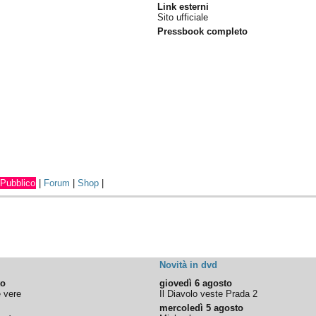
Link esterni
Sito ufficiale
Pressbook completo
Pubblico
|
Forum
|
Shop
|
Novità in dvd
to
giovedì 6 agosto
e vere
Il Diavolo veste Prada 2
mercoledì 5 agosto