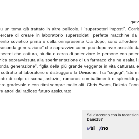
gio
 tema già trattato in altre pellicole, i "superpoteri imposti". Corri
 cercare di creare in laboratorio supersoldati, perfette macchine da
mento sovietico prima e della onnipresente Cia dopo, sono all'ordine 
di seconda generazione" che sopravvive come può dopo aver assistito da
secret che cattura, studia e cerca di potenziare le persone con poteri
unica sopravvissuta alla sperimentazione di un farmaco che ne esalta i po
onda generazione", figlia della più grande veggente in vita catturata e
sottratto al laboratorio e distruggere la Divisione. Tra "segugi", "stermi
ato di colpi di scena, astuzie, rumorosi combattimenti e splendidi p
vero gradevole e con ritmi sempre molto alti. Chris Evans, Dakota Fann
e attori dal radioso futuro assicurato.
Sei d'accordo con la recension
Dano25?