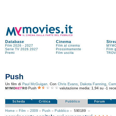
Database
Cinema
Stre
Film 2026
-
2027
Film al cinema
MYMO
Serie TV
2026
2027
Prossimamente
Film 
Premi
Film uscita
TROV
Push
Un film di
Paul McGuigan
. Con
Chris Evans
,
Dakota Fanning
,
Cami
Push
valutazione media:
1,94
su
-1
recen
MYMO
NE
T
RO
Scheda
Critica
Pubblico
Forum
Home
»
Film
»
2009
»
Push
»
Pubblico
»
590189
»