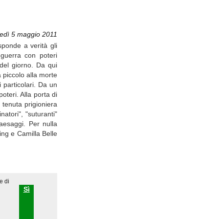
vedì 5 maggio 2011
sponde a verità gli
 guerra con poteri
del giorno. Da qui
 piccolo alla morte
 particolari. Da un
teri. Alla porta di
 tenuta prigioniera
natori", "suturanti"
aesaggi. Per nulla
ing e Camilla Belle
e di
Sì