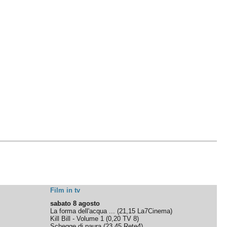
Film in tv
sabato 8 agosto
La forma dell'acqua ...
(
21,15
La7Cinema
)
Kill Bill - Volume 1
(
0,20
TV 8
)
Schegge di paura
(
23,45
Rete4
)